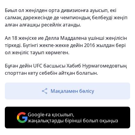
Биыл ол жеңілден орта дивизионға ауысып, екі
салмақ дәрежесінде де чемпиондық белбеуді жеңіп
алған алғашқы ресейлік атанды.
Ал 18 жеңіске ие Делла Маддалена үшінші жеңілісін
тіркеді. Бүгінгі жекпе-жекке дейін 2016 жылдан бері
ол жеңіліс тауып көрмеген.
Бұған дейін UFC басшысы Хабиб Нурмагомедовтың
спорттан кету себебін айтқан болатын.
Мақаламен бөлісу
Google-ға қосылып,
жаңалықтарды бірінші болып оқыңыз