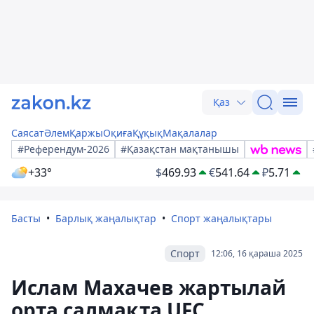
Қаз
Саясат
Әлем
Қаржы
Оқиға
Құқық
Мақалалар
#Референдум-2026
#Қазақстан мақтанышы
+33°
$
469.93
€
541.64
₽
5.71
Басты
Барлық жаңалықтар
Спорт жаңалықтары
Спорт
12:06, 16 қараша 2025
Ислам Махачев жартылай
орта салмақта UFC