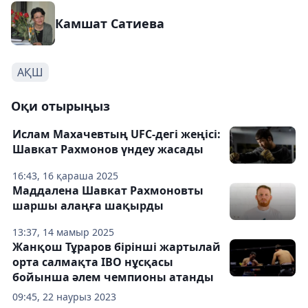
Камшат Сатиева
АҚШ
Оқи отырыңыз
Ислам Махачевтың UFC-дегі жеңісі:
Шавкат Рахмонов үндеу жасады
16:43, 16 қараша 2025
Маддалена Шавкат Рахмоновты
шаршы алаңға шақырды
13:37, 14 мамыр 2025
Жанқош Тұраров бірінші жартылай
орта салмақта IBO нұсқасы
бойынша әлем чемпионы атанды
09:45, 22 наурыз 2023