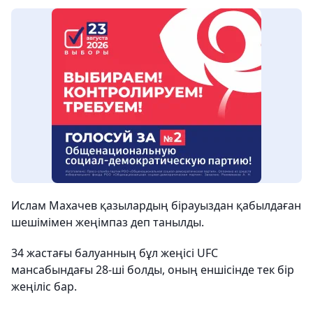
Ислам Махачев қазылардың бірауыздан қабылдаған
шешімімен жеңімпаз деп танылды.
34 жастағы балуанның бұл жеңісі UFC
мансабындағы 28-ші болды, оның еншісінде тек бір
жеңіліс бар.