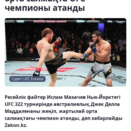
чемпионы атанды
Сурет: UFC Eurasia
Ресейлік файтер Ислам Махачев Нью-Йорктегі
UFC 322 турнирінде австралиялық Джек Делла
Маддаленаны жеңіп, жартылай орта
салмақтағы чемпион атанды, деп хабарлайды
Zakon.kz.