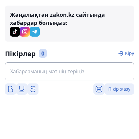
Жаңалықтан zakon.kz сайтында
хабардар болыңыз:
Пікірлер
0
Кіру
Пікір жазу