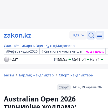
Қаз
Саясат
Әлем
Қаржы
Оқиға
Құқық
Мақалалар
#Референдум-2026
#Қазақстан мақтанышы
+23°
$
469.93
€
541.64
₽
5.71
Басты
Барлық жаңалықтар
Спорт жаңалықтары
Спорт
14:56, 29 қараша 2025
Australian Open 2026
турниріне жолдама: