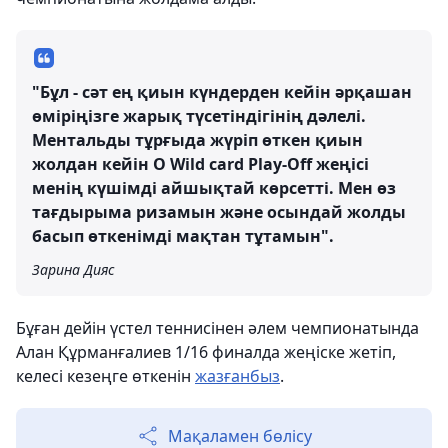
"Бұл - сәт ең қиын күндерден кейін әрқашан
өміріңізге жарық түсетіндігінің дәлелі.
Ментальды тұрғыда жүріп өткен қиын
жолдан кейін O Wild card Play-Off жеңісі
менің күшімді айшықтай көрсетті. Мен өз
тағдырыма ризамын және осындай жолды
басып өткенімді мақтан тұтамын".
Зарина Дияс
Бұған дейін үстел теннисінен әлем чемпионатында
Алан Құрманғалиев 1/16 финалда жеңіске жетіп,
келесі кезеңге өткенін
жазғанбыз
.
Мақаламен бөлісу