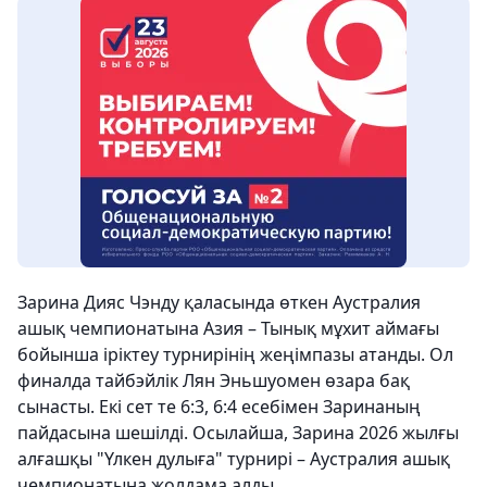
Зарина Дияс Чэнду қаласында өткен Аустралия
ашық чемпионатына Азия – Тынық мұхит аймағы
бойынша іріктеу турнирінің жеңімпазы атанды. Ол
финалда тайбэйлік Лян Эньшуомен өзара бақ
сынасты. Екі сет те 6:3, 6:4 есебімен Заринаның
пайдасына шешілді. Осылайша, Зарина 2026 жылғы
алғашқы "Үлкен дулыға" турнирі – Аустралия ашық
чемпионатына жолдама алды.