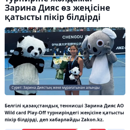
Зарина Дияс өз жеңісіне
қатысты пікір білдірді
Сурет: Зарина Диястың жеке мұрағатынан алынды
Белгілі қазақстандық теннисші Зарина Дияс AO
Wild card Play-Off турниріндегі жеңісіне қатысты
пікір білдірді, деп хабарлайды Zakon.kz.