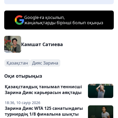
Google-ға қосылып,
жаңалықтарды бірінші болып оқыңыз
Камшат Сатиева
Қазақстан
Дияс Зарина
Оқи отырыңыз
Қазақстандық танымал теннисші
Зарина Дияс карьерасын аяқтады
18:36, 10 сәуір 2026
Зарина Дияс WTA 125 санатындағы
турнирдің 1/8 финалына шықты