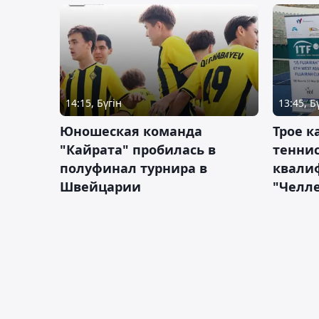
14:15, Бүгін
13:45, Б
Юношеская команда
Трое к
"Кайрата" пробилась в
теннис
полуфинал турнира в
квали
Швейцарии
"Челле