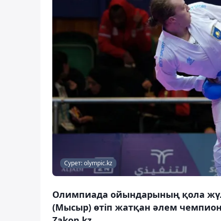
Сурет: olympic.kz
Олимпиада ойындарының қола жүлд
(Мысыр) өтіп жатқан әлем чемпи
Zakon.kz.