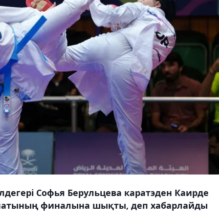
егері Софья Берульцева каратэден Каирде
онатының финалына шықты, деп хабарлайды