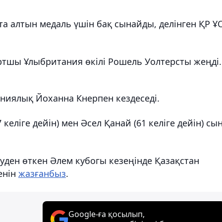
та алтын медаль үшін бақ сынайды, делінген ҚР Ұ
тшы Ұлыбритания өкілі Рошель Уолтерсты жеңді.
ниялық Йоханна Кнерпен кездеседі.
келіге дейін) мен Әсел Қанай (61 келіге дейін) сы
уден өткен Әлем кубогы кезеңінде Қазақстан
енін
жазғанбыз
.
Google-ға қосылып,