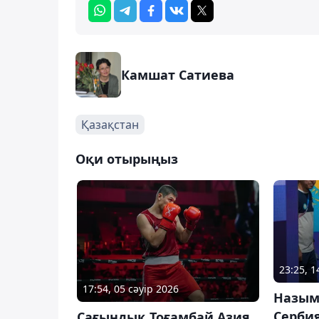
Камшат Сатиева
Қазақстан
Оқи отырыңыз
23:25, 
17:54, 05 сәуір 2026
Назым
Сербия
Сағындық Тоғамбай Азия