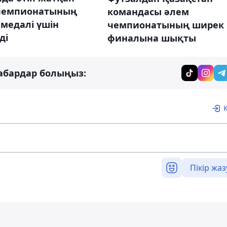
чемпионатының
командасы әлем
медалі үшін
чемпионатының ширек
ді
финалына шықты
абардар болыңыз:
Пікір жаз