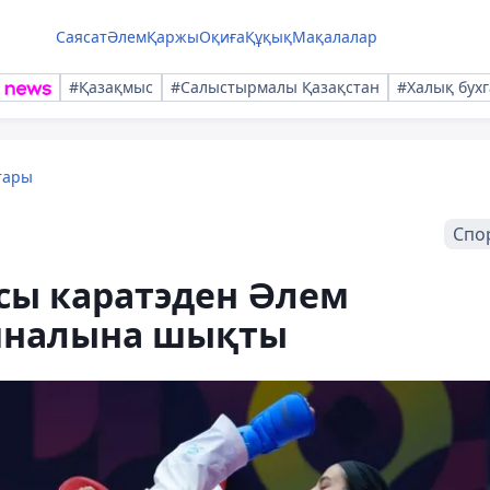
Саясат
Әлем
Қаржы
Оқиға
Құқық
Мақалалар
#Қазақмыс
#Салыстырмалы Қазақстан
#Халық бухг
тары
Спо
сы каратэден Әлем
иналына шықты