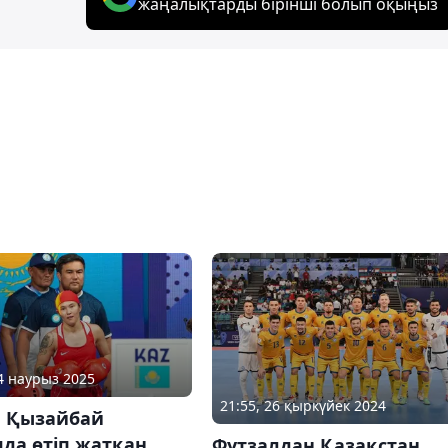
жаңалықтарды бірінші болып оқыңыз
14 наурыз 2025
21:55, 26 қыркүйек 2024
 Қызайбай
да өтіп жатқан
Футзалдан Қазақстан