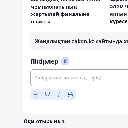
әлем 
чемпионатының
алтын 
жартылай финалына
күресе
шықты
Жаңалықтан zakon.kz сайтында х
Пікірлер
0
Оқи отырыңыз