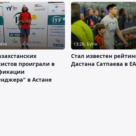
үгін
13:26, Бүгін
азахстанских
Стал известен рейтин
истов проиграли в
Дастана Сатпаева в EA
фикации
нджера" в Астане