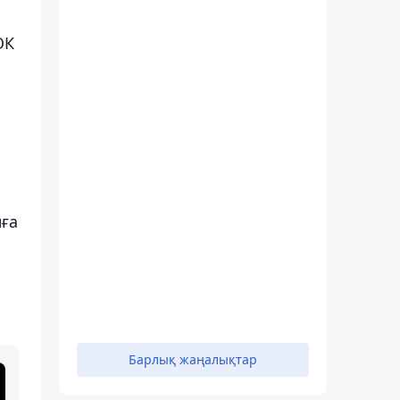
ОК
нға
Барлық жаңалықтар