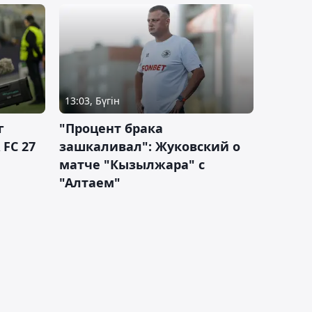
13:03, Бүгін
г
"Процент брака
 FC 27
зашкаливал": Жуковский о
матче "Кызылжара" с
"Алтаем"