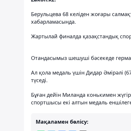
Берульцева 68 келіден жоғары салмақ
хабарламасында.
Жартылай финалда қазақстандық спор
Отандасымыз шешуші бәсекеде герма
Ал қола медаль үшін Дидар Әмірәлі (67 
түседі.
Бұған дейін Миланда конькимен жүгір
спортшысы екі алтын медаль еншілег
Мақаламен бөлісу: