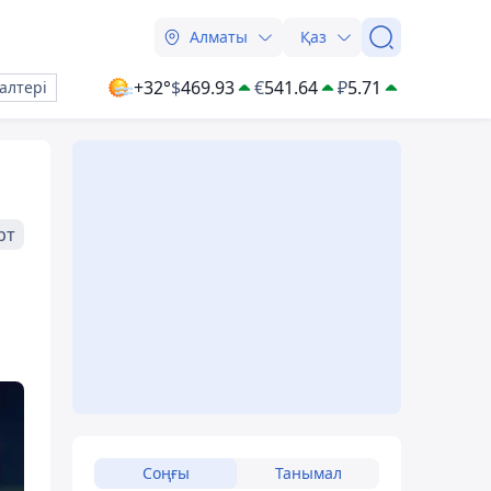
Алматы
Қаз
+32°
$
469.93
€
541.64
₽
5.71
алтері
рт
Соңғы
Танымал