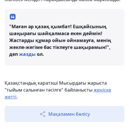
"Маған әр қазақ қымбат! Ешқайсының
шаңырағы шайқалмаса екен деймін!
Жастарды құмар ойын ойнамауға, менің
жекпе-жегіме бәс тікпеуге шақырамын!",
деп
жазды
ол.
Қазақстандық каратэші Мысырдағы жарыста
"тыйым салынған тәсілге" байланысты
жеңіске
жетті
.
Мақаламен бөлісу