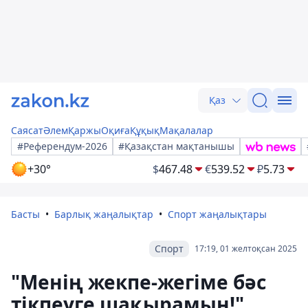
Қаз
Саясат
Әлем
Қаржы
Оқиға
Құқық
Мақалалар
#Референдум-2026
#Қазақстан мақтанышы
+30°
$
467.48
€
539.52
₽
5.73
Басты
Барлық жаңалықтар
Спорт жаңалықтары
Спорт
17:19, 01 желтоқсан 2025
"Менің жекпе-жегіме бәс
тікпеуге шақырамын!".