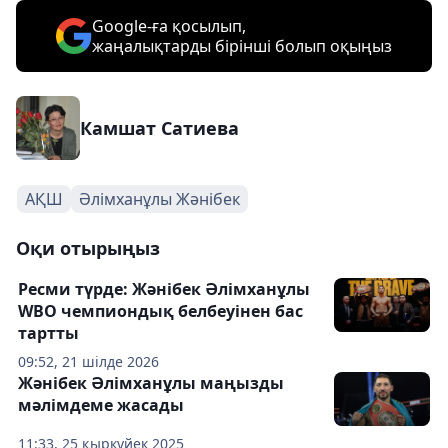
Google-ға қосылып,
жаңалықтарды бірінші болып оқыңыз
Камшат Сатиева
АҚШ
Әлімханұлы Жәнібек
Оқи отырыңыз
Ресми түрде: Жәнібек Әлімханұлы
WBO чемпиондық белбеуінен бас
тартты
09:52, 21 шілде 2026
Жәнібек Әлімханұлы маңызды
мәлімдеме жасады
11:33, 25 қыркүйек 2025