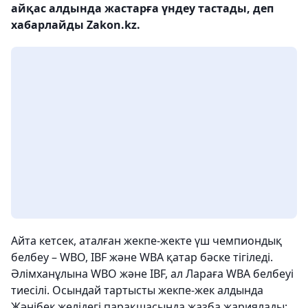
айқас алдында жастарға үндеу тастады, деп
хабарлайды Zakon.kz.
Айта кетсек, аталған жекпе-жекте үш чемпиондық
белбеу – WBO, IBF және WBA қатар бәске тігіледі.
Әлімханұлына WBO және IBF, ал Лараға WBA белбеуі
тиесілі. Осындай тартысты жекпе-жек алдында
Жәнібек желідегі парақшасында жазба жариялады: