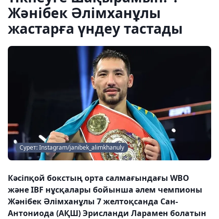
Жәнібек Әлімханұлы
жастарға үндеу тастады
Сурет: Instagram/janibek_alimkhanuly
Кәсіпқой бокстың орта салмағындағы WBO
және IBF нұсқалары бойынша әлем чемпионы
Жәнібек Әлімханұлы 7 желтоқсанда Сан-
Антониода (АҚШ) Эрисланди Ларамен болатын