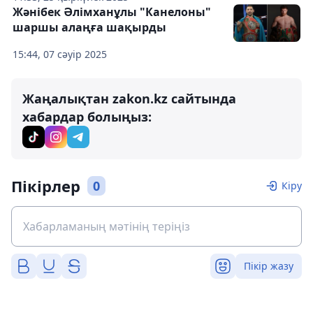
Жәнібек Әлімханұлы "Канелоны"
шаршы алаңға шақырды
15:44, 07 сәуір 2025
Жаңалықтан zakon.kz сайтында
хабардар болыңыз:
Пікірлер
0
Кіру
Пікір жазу