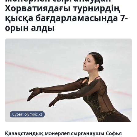
Хорватиядағы турнирдің
қысқа бағдарламасында 7-
орын алды
Сурет: olympic.kz
Қазақстандық мәнерлеп сырғанаушы Софья