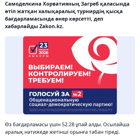
Самоделкина Хорватияның Загреб қаласында
өтіп жатқан халықаралық турнирдің қысқа
бағдарламасында өнер көрсетті, деп
хабарлайды Zakon.kz.
Өз бағдарламаcы үшін 52.28 ұпай алды. Осылайша
аралық нәтижеде жетінші орынға табан тіреді.