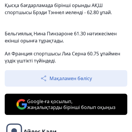
Қысқа бағдарламада бірінші орынды АҚШ
спортшысы Брэди Тэннел иеленді - 62.80 ұпай.
Бельгиялық Нина Пинзароне 61.30 нәтижесімен
екінші орынға тұрақтады.
Ал Франция спортшысы Лиа Серна 60.75 ұпаймен
үздік үштікті түйіндеді.
Мақаламен бөлісу
Google-ға қосылып,
жаңалықтарды бірінші болып оқыңыз
Айдос Қали