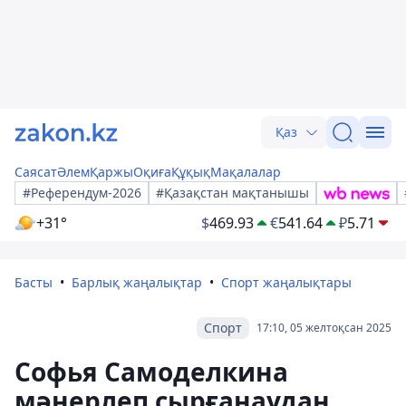
Қаз
Саясат
Әлем
Қаржы
Оқиға
Құқық
Мақалалар
#Референдум-2026
#Қазақстан мақтанышы
+31°
$
469.93
€
541.64
₽
5.71
Басты
Барлық жаңалықтар
Спорт жаңалықтары
Спорт
17:10, 05 желтоқсан 2025
Софья Самоделкина
мәнерлеп сырғанаудан