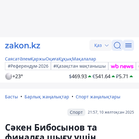
Қаз
Саясат
Әлем
Қаржы
Оқиға
Құқық
Мақалалар
#Референдум-2026
#Қазақстан мақтанышы
+23°
$
469.93
€
541.64
₽
5.71
Басты
Барлық жаңалықтар
Спорт жаңалықтары
Спорт
21:57, 10 желтоқсан 2025
Сәкен Бибосынов та
финалға шығу үшін