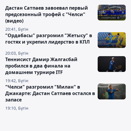
Дастан Сатпаев завоевал первый
предсезонный трофей с "Челси"
(видео)
20:41, Бүгін
"Ордабасы" разгромил "Жетысу" в
гостях и укрепил лидерство в КПЛ
20:03, Бүгін
Теннисист Дамир Жалгасбай
пробился в два финала на
домашнем турнире ITF
19:42, Бүгін
"Челси" разгромил "Милан" в
Джакарте: Дастан Сатпаев остался в
запасе
19:10, Бүгін