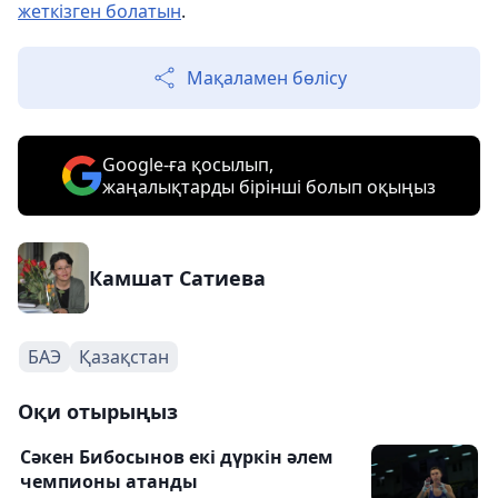
жеткізген болатын
.
Мақаламен бөлісу
Google-ға қосылып,
жаңалықтарды бірінші болып оқыңыз
Камшат Сатиева
БАЭ
Қазақстан
Оқи отырыңыз
Сәкен Бибосынов екі дүркін әлем
чемпионы атанды