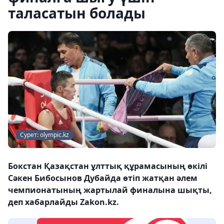
таласатын болады
Сурет: olympic.kz
Бокстан Қазақстан ұлттық құрамасының өкілі
Сәкен Бибосынов Дубайда өтіп жатқан әлем
чемпионатының жартылай финалына шықты,
деп хабарлайды Zakon.kz.