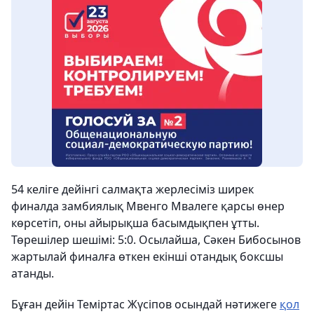
54 келіге дейінгі салмақта жерлесіміз ширек
финалда замбиялық Мвенго Мвалеге қарсы өнер
көрсетіп, оны айырықша басымдықпен ұтты.
Төрешілер шешімі: 5:0. Осылайша, Сәкен Бибосынов
жартылай финалға өткен екінші отандық боксшы
атанды.
Бұған дейін Теміртас Жүсіпов осындай нәтижеге
қол