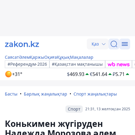
Қаз
Саясат
Әлем
Қаржы
Оқиға
Құқық
Мақалалар
#Референдум-2026
#Қазақстан мақтанышы
+31°
$
469.93
€
541.64
₽
5.71
Басты
Барлық жаңалықтар
Спорт жаңалықтары
Спорт
21:31, 13 желтоқсан 2025
Конькимен жүгіруден
Надежда Морозова әлем