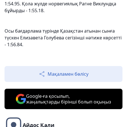
1:54.95. Қола жүлде норвегиялық Рагне Виклундқа
бұйырды - 1:55.18.
Осы бағдарлама түрінде Қазақстан атынан сынға
түскен Елизавета Голубева сегізінші нәтиже көрсетті
- 1:56.84.
Мақаламен бөлісу
Google-ға қосылып,
жаңалықтарды бірінші болып оқыңыз
Айдос Қали