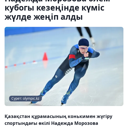
кубогы кезеңінде күміс
жүлде жеңіп алды
Сурет: olympic.kz
Қазақстан құрамасының конькимен жүгіру
спортындағы өкілі Надежда Морозова