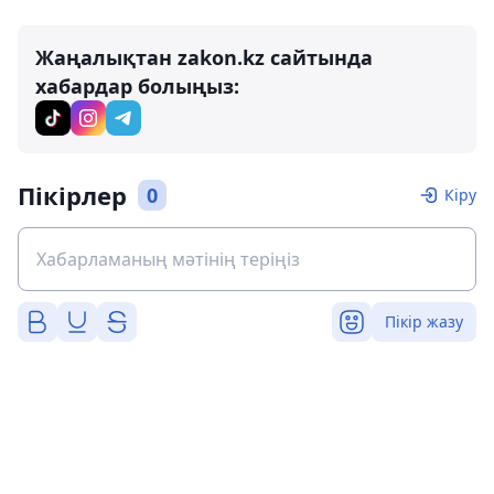
Жаңалықтан zakon.kz сайтында
хабардар болыңыз:
Пікірлер
0
Кіру
Пікір жазу