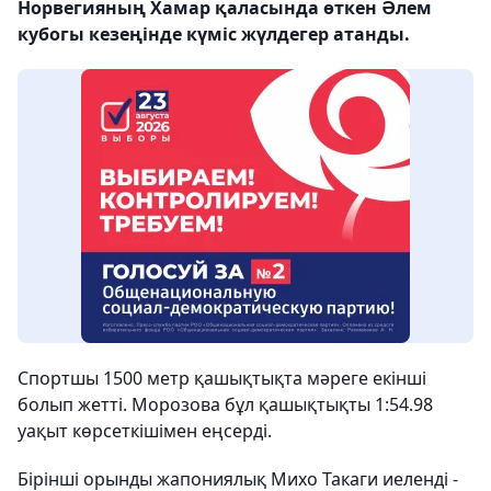
Норвегияның Хамар қаласында өткен Әлем
кубогы кезеңінде күміс жүлдегер атанды.
Спортшы 1500 метр қашықтықта мәреге екінші
болып жетті. Морозова бұл қашықтықты 1:54.98
уақыт көрсеткішімен еңсерді.
Бірінші орынды жапониялық Михо Такаги иеленді -