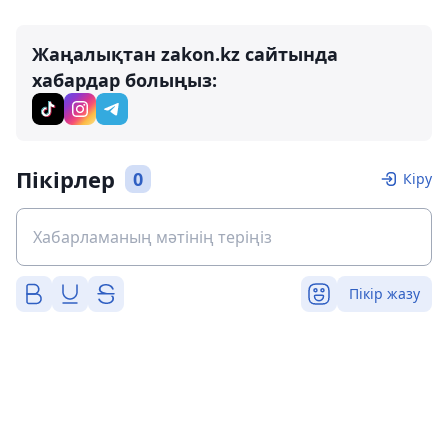
Жаңалықтан zakon.kz сайтында
хабардар болыңыз:
Пікірлер
0
Кіру
Пікір жазу