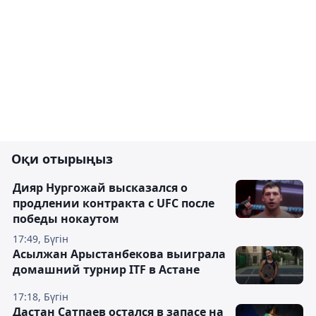
Оқи отырыңыз
Дияр Нургожай высказался о
продлении контракта с UFC после
победы нокаутом
17:49, Бүгін
Асылжан Арыстанбекова выиграла
домашний турнир ITF в Астане
17:18, Бүгін
Дастан Сатпаев остался в запасе на