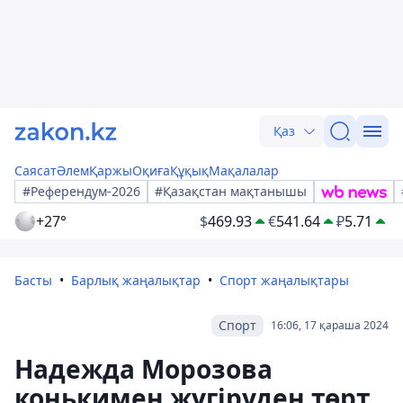
Қаз
Саясат
Әлем
Қаржы
Оқиға
Құқық
Мақалалар
#Референдум-2026
#Қазақстан мақтанышы
+27°
$
469.93
€
541.64
₽
5.71
Басты
Барлық жаңалықтар
Спорт жаңалықтары
Спорт
16:06, 17 қараша 2024
Надежда Морозова
конькимен жүгіруден төрт