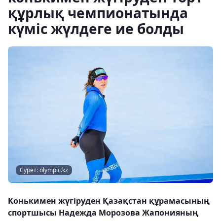
құрлық чемпионатында
күміс жүлдеге ие болды
Сурет: olympic.kz
Конькимен жүгіруден Қазақстан құрамасының
спортшысы Надежда Морозова Жапонияның