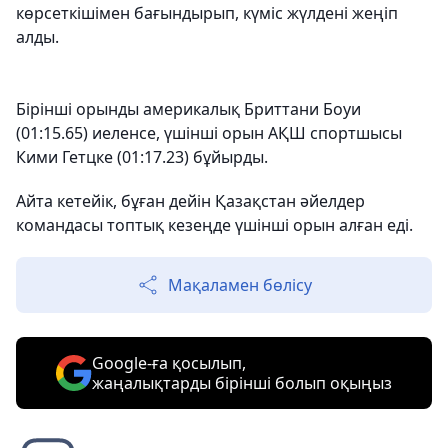
көрсеткішімен бағындырып, күміс жүлдені жеңіп
алды.
Бірінші орынды америкалық Бриттани Боуи
(01:15.65) иеленсе, үшінші орын АҚШ спортшысы
Кими Гетцке (01:17.23) бұйырды.
Айта кетейік, бұған дейін Қазақстан әйелдер
командасы топтық кезеңде үшінші орын алған еді.
Мақаламен бөлісу
Google-ға қосылып,
жаңалықтарды бірінші болып оқыңыз