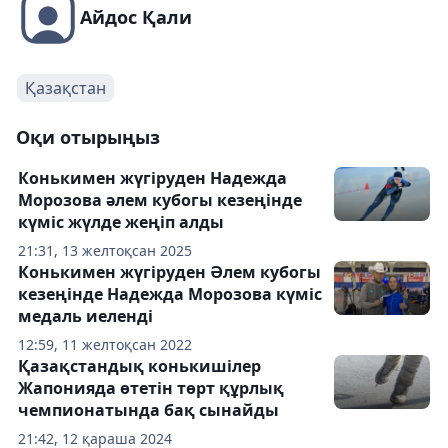
Айдос Қали
Қазақстан
Оқи отырыңыз
Конькимен жүгіруден Надежда
Морозова әлем кубогы кезеңінде
күміс жүлде жеңіп алды
21:31, 13 желтоқсан 2025
Конькимен жүгіруден Әлем кубогы
кезеңінде Надежда Морозова күміс
медаль иеленді
12:59, 11 желтоқсан 2022
Қазақстандық конькишілер
Жапонияда өтетін төрт құрлық
чемпионатында бақ сынайды
21:42, 12 қараша 2024