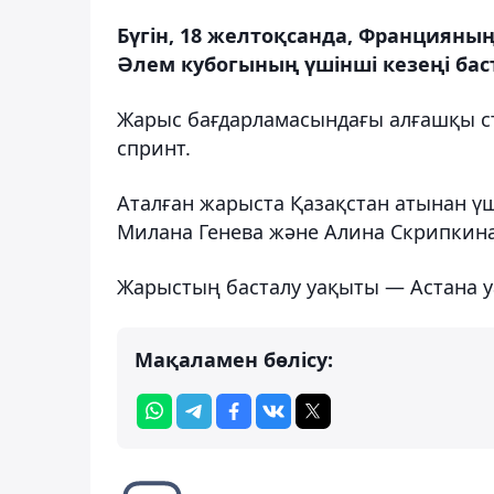
Бүгін, 18 желтоқсанда, Францияны
Әлем кубогының үшінші кезеңі бас
Жарыс бағдарламасындағы алғашқы с
спринт.
Аталған жарыста Қазақстан атынан ү
Милана Генева және Алина Скрипкин
Жарыстың басталу уақыты — Астана у
Мақаламен бөлісу: