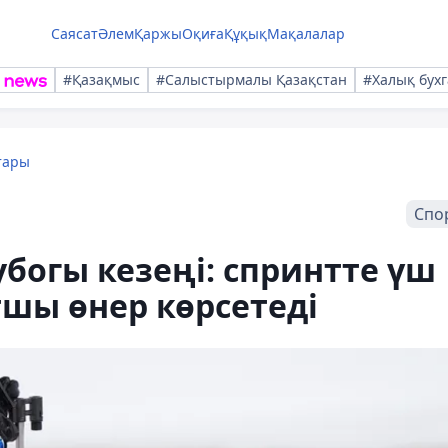
Саясат
Әлем
Қаржы
Оқиға
Құқық
Мақалалар
#Қазақмыс
#Салыстырмалы Қазақстан
#Халық бухг
тары
Спо
богы кезеңі: спринтте үш
шы өнер көрсетеді