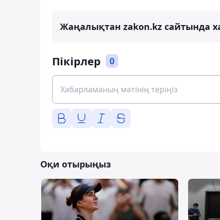
Жаңалықтан zakon.kz сайтында х
Пікірлер
0
Оқи отырыңыз