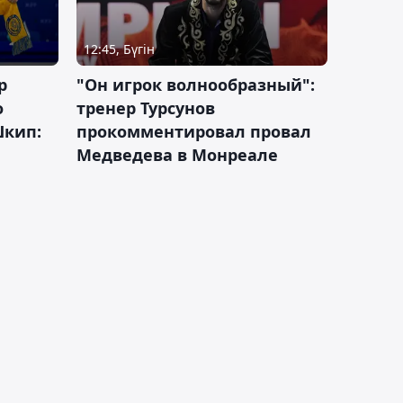
12:45, Бүгін
р
"Он игрок волнообразный":
о
тренер Турсунов
Шкип:
прокомментировал провал
Медведева в Монреале