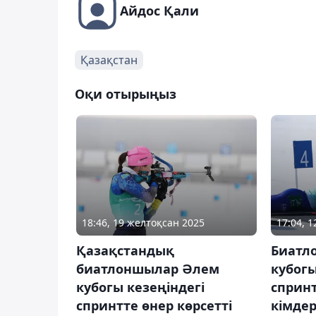
Айдос Қали
Қазақстан
Оқи отырыңыз
18:46, 19 желтоқсан 2025
17:04, 
Қазақстандық
Биатл
биатлоншылар Әлем
кубогы
кубогы кезеңіндегі
сприн
спринтте өнер көрсетті
кімде