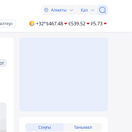
Алматы
Қаз
+32°
$
467.48
€
539.52
₽
5.73
алтері
рт
Соңғы
Танымал