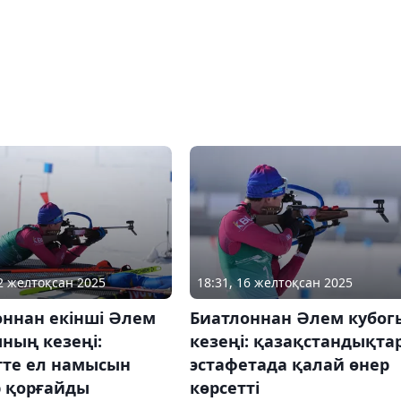
12 желтоқсан 2025
18:31, 16 желтоқсан 2025
оннан екінші Әлем
Биатлоннан Әлем кубог
ның кезеңі:
кезеңі: қазақстандықта
тте ел намысын
эстафетада қалай өнер
р қорғайды
көрсетті