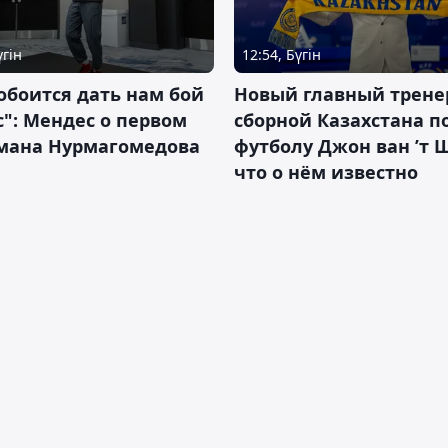
үгін
12:54, Бүгін
обоится дать нам бой
Новый главный трене
с": Мендес о первом
сборной Казахстана п
смана Нурмагомедова
футболу Джон ван ’т 
что о нём известно