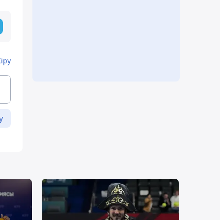
Кіру
у