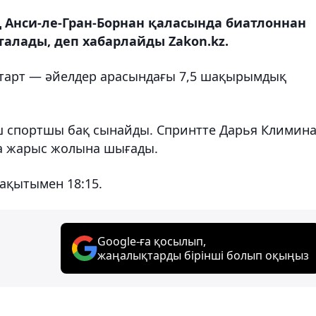
ң Анси-ле-Гран-Борнан қаласында биатлоннан
талады, деп хабарлайды Zakon.kz.
тарт — әйелдер арасындағы 7,5 шақырымдық
ш спортшы бақ сынайды. Спринтте Дарья Климина
а жарыс жолына шығады.
ақытымен 18:15.
Google-ға қосылып,
жаңалықтарды бірінші болып оқыңыз