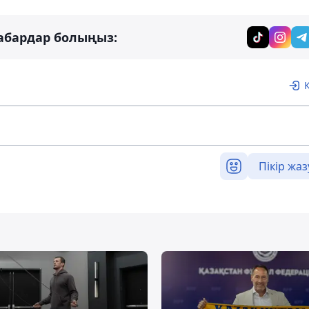
абардар болыңыз:
Пікір жаз