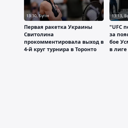
13:30, Бүгін
13:13, Б
Первая ракетка Украины
"UFC п
Свитолина
за поя
прокомментировала выход в
бое У
4-й круг турнира в Торонто
в лиге