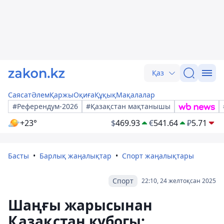
Қаз
Саясат
Әлем
Қаржы
Оқиға
Құқық
Мақалалар
#Референдум-2026
#Қазақстан мақтанышы
+23°
$
469.93
€
541.64
₽
5.71
Басты
Барлық жаңалықтар
Спорт жаңалықтары
Спорт
22:10, 24 желтоқсан 2025
Шаңғы жарысынан
Қазақстан кубогы: