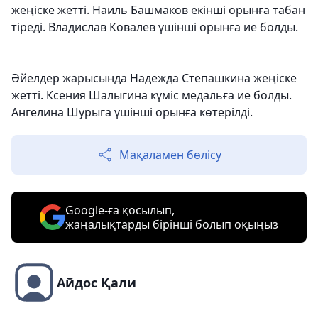
жеңіске жетті. Наиль Башмаков екінші орынға табан
тіреді. Владислав Ковалев үшінші орынға ие болды.
Әйелдер жарысында Надежда Степашкина жеңіске
жетті. Ксения Шалыгина күміс медальға ие болды.
Ангелина Шурыга үшінші орынға көтерілді.
Мақаламен бөлісу
Google-ға қосылып,
жаңалықтарды бірінші болып оқыңыз
Айдос Қали