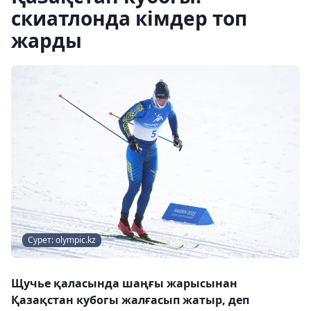
скиатлонда кімдер топ
жарды
Сурет: olympic.kz
Щучье қаласында шаңғы жарысынан
Қазақстан кубогы жалғасып жатыр, деп