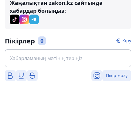
Жаңалықтан zakon.kz сайтында
хабардар болыңыз:
Пікірлер
0
Кіру
Пікір жазу