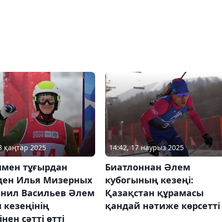
18 қаңтар 2025
14:42, 17 наурыз 2025
мен тұғырдан
Биатлоннан Әлем
уден Илья Мизерных
кубогының кезеңі:
анил Васильев Әлем
Қазақстан құрамасы
 кезеңінің
қандай нәтиже көрсетті
інен сәтті өтті