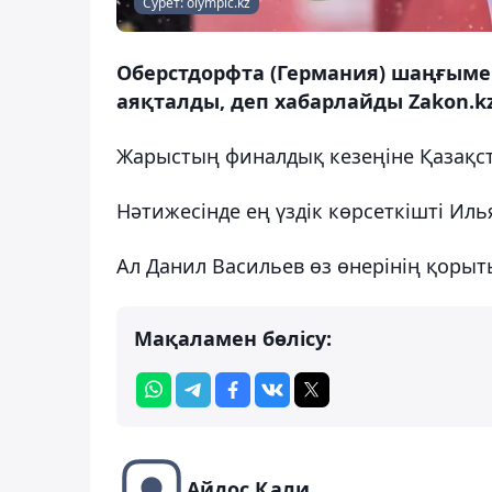
Сурет: olympic.kz
Оберстдорфта (Германия) шаңғыме
аяқталды, деп хабарлайды Zakon.kz
Жарыстың финалдық кезеңіне Қазақс
Нәтижесінде ең үздік көрсеткішті Иль
Ал Данил Васильев өз өнерінің қоры
Мақаламен бөлісу:
Айдос Қали