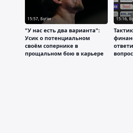
15:57, Бүгін
15:16, Б
"У нас есть два варианта":
Тактик
Усик о потенциальном
финан
своём сопернике в
ответ
прощальном бою в карьере
вопрос