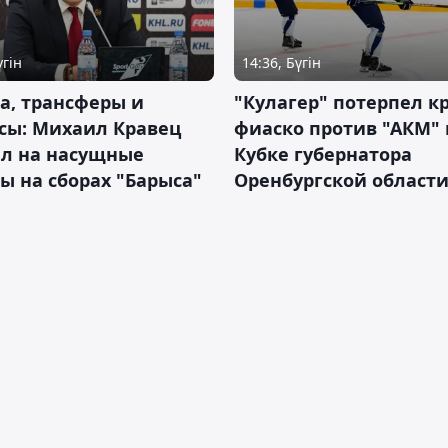
үгін
14:36, Бүгін
а, трансферы и
"Кулагер" потерпел к
сы: Михаил Кравец
фиаско против "АКМ" 
ил на насущные
Кубке губернатора
ы на сборах "Барыса"
Оренбургской област