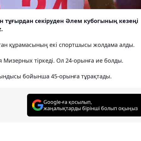
н тұғырдан секіруден Әлем кубогының кезеңі
.
тан құрамасының екі спортшысы жолдама алды.
я Мизерных тіркеді. Ол 24-орынға ие болды.
тындысы бойынша 45-орынға тұрақтады.
Google-ға қосылып,
жаңалықтарды бірінші болып оқыңыз