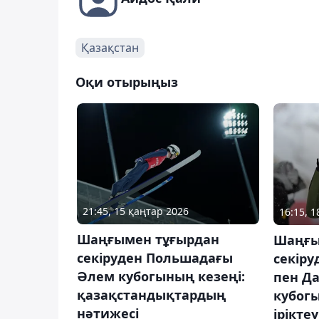
Қазақстан
Оқи отырыңыз
21:45, 15 қаңтар 2026
16:15, 
Шаңғымен тұғырдан
Шаңғы
секіруден Польшадағы
секір
Әлем кубогының кезеңі:
пен Д
қазақстандықтардың
кубогы
нәтижесі
іріктеу