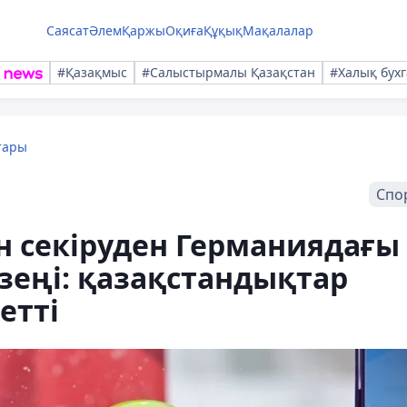
Саясат
Әлем
Қаржы
Оқиға
Құқық
Мақалалар
#Қазақмыс
#Салыстырмалы Қазақстан
#Халық бухг
тары
Спо
 секіруден Германиядағы
зеңі: қазақстандықтар
етті