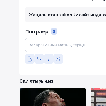
Жаңалықтан zakon.kz сайтында х
Пікірлер
0
Оқи отырыңыз