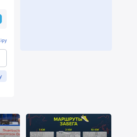
Кіру
у