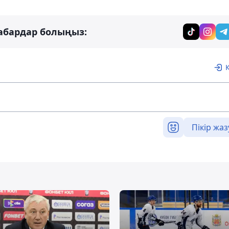
абардар болыңыз:
Пікір жаз