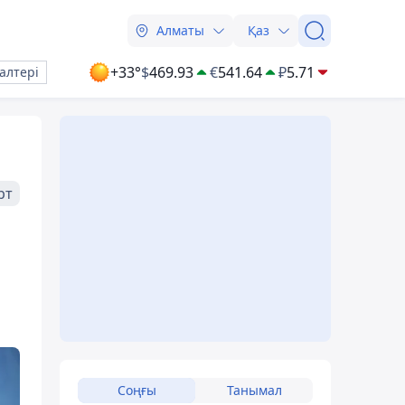
Алматы
Қаз
+33°
$
469.93
€
541.64
₽
5.71
алтері
рт
Соңғы
Танымал