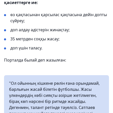
қасиеттерге ие:
өз қақпасынан қарсылас қақпасына дейін допты
сүйреу;
доп алдау әдістерін жинақтау;
35 метрден соққы жасау;
доп үшін таласу.
Порталда былай деп жазылған:
"Ол ойынның кішкене рөлін ғана орындамай,
барлығын жасай білетін футболшы. Жасы
үлкендердің көбі сияқты әзірше жетілмеген,
бірақ көп нәрсені бір ритмде жасайды.
Дегенмен, талант ретінде тәуелсіз. Сатпаев