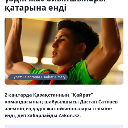
қатарына енді
Сурет: Telegram/FC Kairat Almaty
2 қаңтарда Қазақстанның "Қайрат"
командасының шабуылшысы Дастан Сатпаев
әлемнің ең үздік жас ойыншылары тізіміне
енді, деп хабарлайды Zakon.kz.