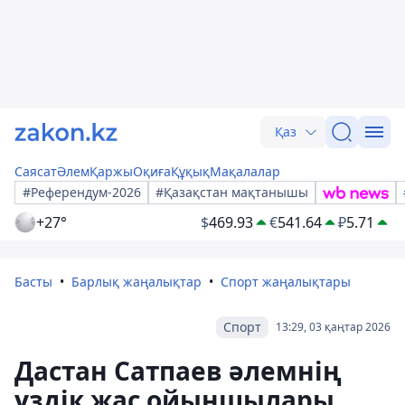
Қаз
Саясат
Әлем
Қаржы
Оқиға
Құқық
Мақалалар
#Референдум-2026
#Қазақстан мақтанышы
+27°
$
469.93
€
541.64
₽
5.71
Басты
Барлық жаңалықтар
Спорт жаңалықтары
Спорт
13:29, 03 қаңтар 2026
Дастан Сатпаев әлемнің
үздік жас ойыншылары