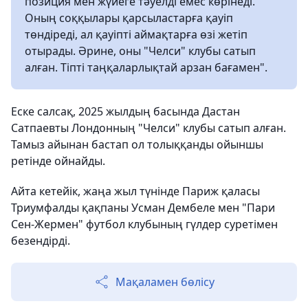
позиция мен жүйеге тәуелді емес көрінеді.
Оның соққылары қарсыластарға қауіп
төндіреді, ал қауіпті аймақтарға өзі жетіп
отырады. Әрине, оны "Челси" клубы сатып
алған. Тіпті таңқаларлықтай арзан бағамен".
Еске салсақ, 2025 жылдың басында Дастан
Сатпаевты Лондонның "Челси" клубы сатып алған.
Тамыз айынан бастап ол толыққанды ойыншы
ретінде ойнайды.
Айта кетейік, жаңа жыл түнінде Париж қаласы
Триумфалды қақпаны Усман Дембеле мен "Пари
Сен-Жермен" футбол клубының гүлдер суретімен
безендірді.
Мақаламен бөлісу