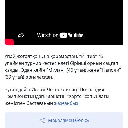
Ұпай жоғалтқанына қарамастан, "Интер" 43
ұпаймен турнир кестесіндегі бірінші орнын сақтап
қалды. Одан кейін "Милан" (40 ұпай) және "Наполи"
(39 ұпай) орналасқан.
Бұған дейін Ислам Чесноковтың Шотландия
чемпионатындағы дебютін "Хартс" сапындағы
жеңіспен бастағанын
жазғанбыз
.
Мақаламен бөлісу