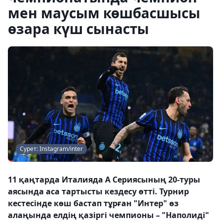
мен маусым көшбасшысы
өзара күш сынасты
Сурет: Instagram/inter
11 қаңтарда Италияда А Сериясының 20-туры
аясында аса тартысты кездесу өтті. Турнир
кестесінде көш бастап тұрған "Интер" өз
алаңында елдің қазіргі чемпионы – "Наполиді"