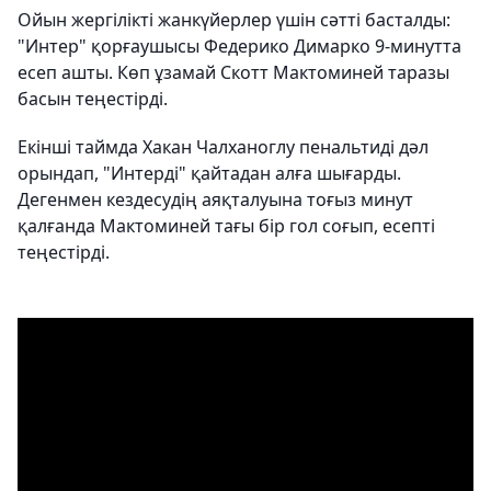
Ойын жергілікті жанкүйерлер үшін сәтті басталды:
"Интер" қорғаушысы Федерико Димарко 9-минутта
есеп ашты. Көп ұзамай Скотт Мактоминей таразы
басын теңестірді.
Екінші таймда Хакан Чалханоглу пенальтиді дәл
орындап, "Интерді" қайтадан алға шығарды.
Дегенмен кездесудің аяқталуына тоғыз минут
қалғанда Мактоминей тағы бір гол соғып, есепті
теңестірді.