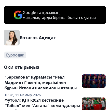
Google-ға қосылып,
жаңалықтарды бірінші болып оқыңыз
Ботагөз Ақиқат
Еуроодақ
Оқи отырыңыз
"Барселона" құрамасы "Реал
Мадридті" жеңіп, мерзімінен
бұрын Испания чемпионы атанды
10:26, 11 мамыр 2026
Футбол: ҚПЛ-2024 кестесінде
"Тобыл" мен "Астана" командалары