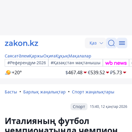
Қаз
Саясат
Әлем
Қаржы
Оқиға
Құқық
Мақалалар
#Референдум-2026
#Қазақстан мақтанышы
+20°
$
467.48
€
539.52
₽
5.73
Басты
Барлық жаңалықтар
Спорт жаңалықтары
Спорт
15:40, 12 қаңтар 2026
Италияның футбол
чемпионатында чемпион