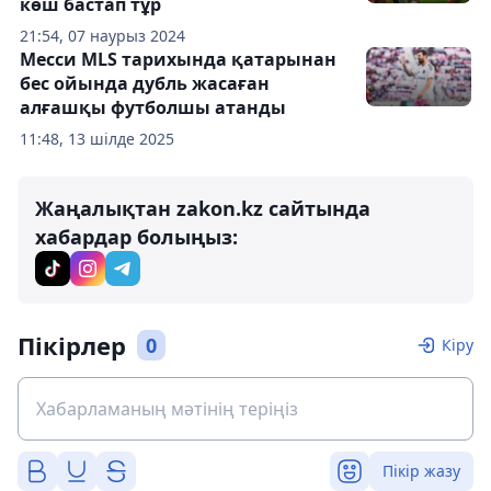
көш бастап тұр
21:54, 07 наурыз 2024
Месси MLS тарихында қатарынан
бес ойында дубль жасаған
алғашқы футболшы атанды
11:48, 13 шілде 2025
Жаңалықтан zakon.kz сайтында
хабардар болыңыз:
Пікірлер
0
Кіру
Пікір жазу