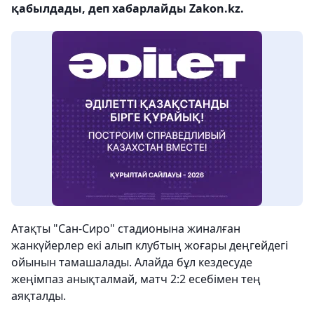
қабылдады, деп хабарлайды Zakon.kz.
Атақты "Сан-Сиро" стадионына жиналған
жанкүйерлер екі алып клубтың жоғары деңгейдегі
ойынын тамашалады. Алайда бұл кездесуде
жеңімпаз анықталмай, матч 2:2 есебімен тең
аяқталды.