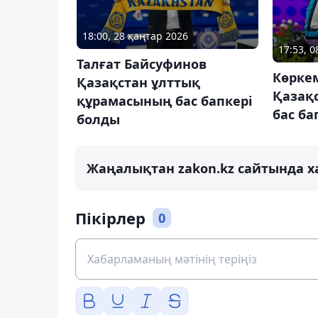
18:00, 28 қаңтар 2026
17:53, 0
Талғат Байсуфинов
Көрке
Қазақстан ұлттық
Қазақ
құрамасының бас бапкері
бас ба
болды
Жаңалықтан zakon.kz сайтында х
Пікірлер
0