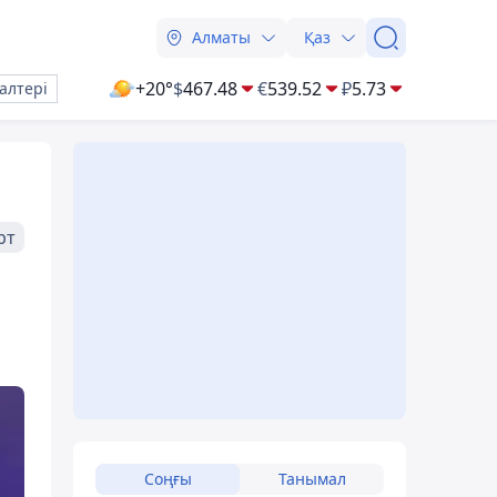
Алматы
Қаз
+20°
$
467.48
€
539.52
₽
5.73
алтері
рт
Соңғы
Танымал