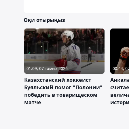
Оқи отырыңыз
01:09, 07 тамыз 2026
00:44, 
Казахстанский хоккеист
Анкала
Буяльский помог "Полонии"
счита
победить в товарищеском
велич
матче
истор