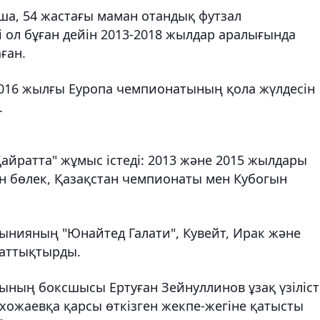
ша, 54 жастағы маман отандық футзал
 ол бұған дейін 2013-2018 жылдар аралығында
ған.
2016 жылғы Еуропа чемпионатының қола жүлдесін
.
айратта" жұмыс істеді: 2013 және 2015 жылдары
ан бөлек, Қазақстан чемпионаты мен Кубогын
мынияның "Юнайтед Галати", Кувейт, Ирак және
жаттықтырды.
сының боксшысы Ертуған Зейнуллинов ұзақ үзіліс
хожаевқа қарсы өткізген жекпе-жегіне қатысты