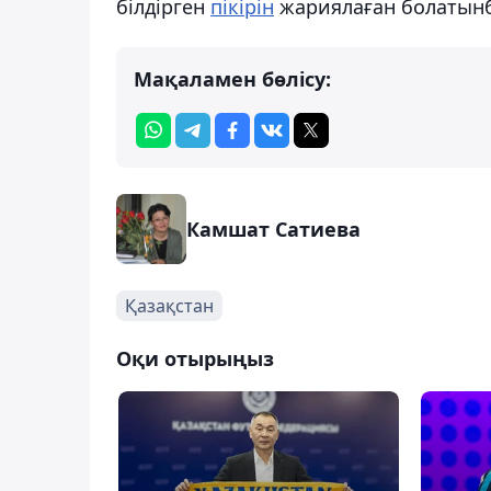
білдірген
пікірін
жариялаған болатын
Мақаламен бөлісу:
Камшат Сатиева
Қазақстан
Оқи отырыңыз