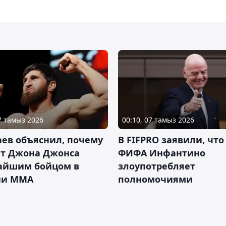
07 тамыз 2026
00:10, 07 тамыз 2026
ев объяснил, почему
В FIFPRO заявили, что
ет Джона Джонса
ФИФА Инфантино
айшим бойцом в
злоупотребляет
ии ММА
полномочиями