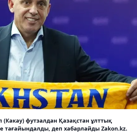
л (Какау) футзалдан Қазақстан ұлттық
е тағайындалды, деп хабарлайды Zakon.kz.