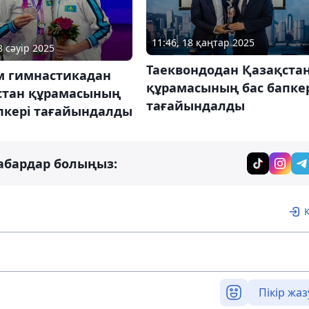
11:46, 18 қаңтар 2025
8 сәуір 2025
Таеквондодан Қазақста
м гимнастикадан
құрамасының бас бапке
стан құрамасының
тағайындалды
пкері тағайындалды
абардар болыңыз:
Пікір жаз