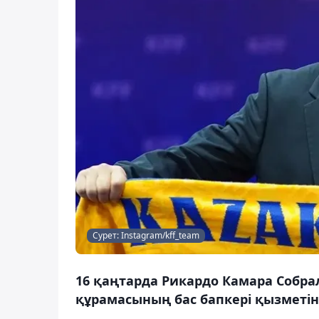
Сурет: Instagram/kff_team
16 қаңтарда Рикардо Камара Собра
құрамасының бас бапкері қызметін