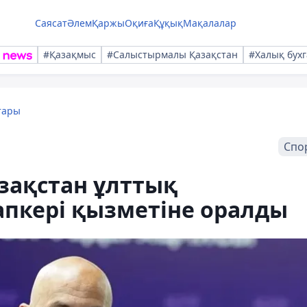
Саясат
Әлем
Қаржы
Оқиға
Құқық
Мақалалар
#Қазақмыс
#Салыстырмалы Қазақстан
#Халық бухг
тары
Спо
зақстан ұлттық
апкері қызметіне оралды