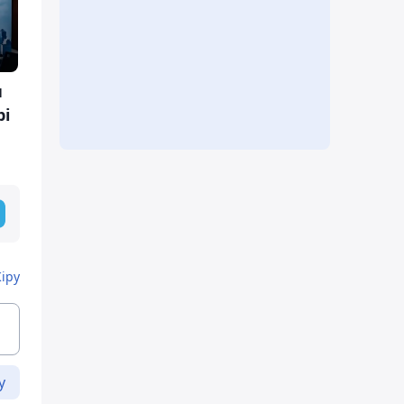
н
рі
Кіру
у