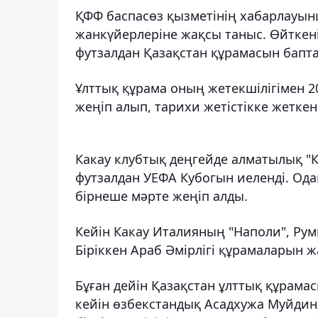
ҚФФ баспасөз қызметінің хабарлауын
жанкүйерлеріне жақсы таныс. Өйткені
футзалдан Қазақстан құрамасын бапта
Ұлттық құрама оның жетекшілігімен 
жеңіп алып, тарихи жетістікке жеткен
Какау клубтық деңгейде алматылық "Қ
футзалдан УЕФА Кубогын иеленді. Од
бірнеше мәрте жеңіп алды.
Кейін Какау Италияның "Наполи", Ру
Біріккен Араб Әмірлігі құрамаларын 
Бұған дейін Қазақстан ұлттық құрама
кейін өзбекстандық Асадхужа Муйдин