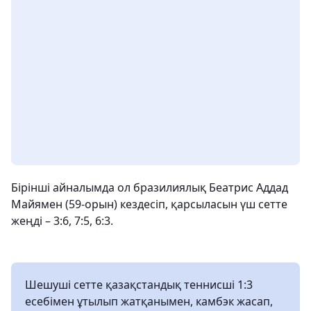
Бірінші айналымда ол бразилиялық Беатрис Аддад
Майямен (59-орын) кездесіп, қарсыласын үш сетте
жеңді – 3:6, 7:5, 6:3.
Шешуші сетте қазақстандық теннисші 1:3
есебімен ұтылып жатқанымен, камбэк жасап,