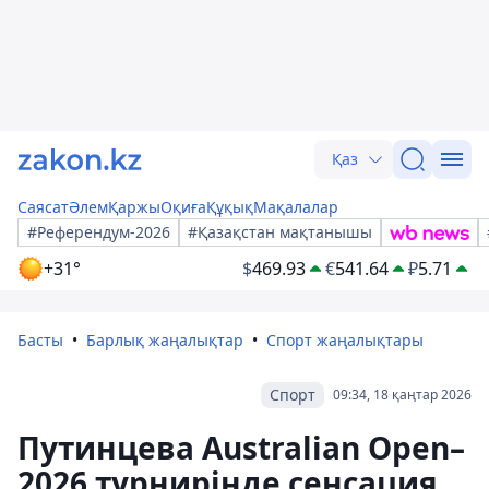
Қаз
Саясат
Әлем
Қаржы
Оқиға
Құқық
Мақалалар
#Референдум-2026
#Қазақстан мақтанышы
+31°
$
469.93
€
541.64
₽
5.71
Басты
Барлық жаңалықтар
Спорт жаңалықтары
Спорт
09:34, 18 қаңтар 2026
Путинцева Australian Open–
2026 турнирінде сенсация