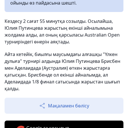
ойынды өз пайдасына шешті.
Кездесу 2 сағат 55 минутқа созылды. Осылайша,
Юлия Путинцева жарыстың екінші айналымына
жолдама алды, ал оның қарсыласы Australian Open
турниріндегі өнерін аяқтады.
Айта кетейік, биылғы маусымдағы алғашқы "Үлкен
дулыға" турнирі алдында Юлия Путинцева Брисбен
мен Аделаидада (Аустралия) өткен жарыстарға
қатысқан. Брисбенде ол екінші айналымда, ал
Аделаидада 1/8 финал сатысында жарыстан шығып
қалды.
Мақаламен бөлісу