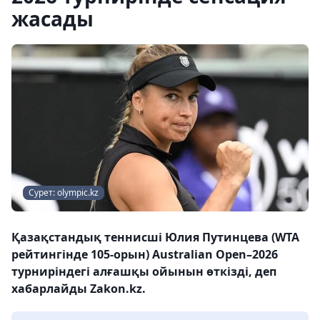
жасады
Сурет: olympic.kz
Қазақстандық теннисші Юлия Путинцева (WTA
рейтингінде 105-орын) Australian Open–2026
турниріндегі алғашқы ойынын өткізді, деп
хабарлайды Zakon.kz.