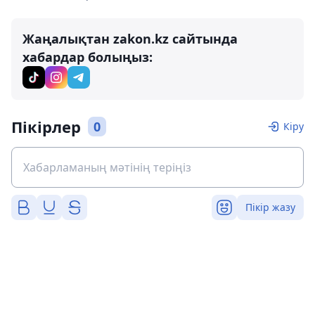
Жаңалықтан zakon.kz сайтында
хабардар болыңыз:
Пікірлер
0
Кіру
Пікір жазу