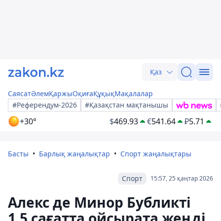
Қаз
Саясат
Әлем
Қаржы
Оқиға
Құқық
Мақалалар
#Референдум-2026
#Қазақстан мақтанышы
+30°
$
469.93
€
541.64
₽
5.71
Басты
Барлық жаңалықтар
Спорт жаңалықтары
Спорт
15:57, 25 қаңтар 2026
Алекс де Минор Бубликті
1,5 сағатта ойсырата жеңді