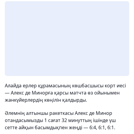
Алайда ерлер құрамасының көшбасшысы корт иесі
— Алекс де Минорға қарсы матчта өз ойынымен
жанкүйерлердің көңілін қалдырды.
Әлемнің алтыншы ракеткасы Алекс де Минор
отандасымызды 1 сағат 32 минуттың ішінде үш
сетте айқын басымдықпен жеңді — 6:4, 6:1, 6:1.