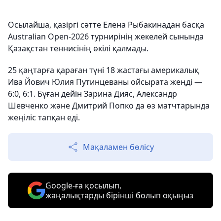
Осылайша, қазіргі сәтте Елена Рыбакинадан басқа
Australian Open-2026 турнирінің жекелей сынында
Қазақстан теннисінің өкілі қалмады.
25 қаңтарға қараған түні 18 жастағы америкалық
Ива Йович Юлия Путинцеваны ойсырата жеңді —
6:0, 6:1. Бұған дейін Зарина Дияс, Александр
Шевченко және Дмитрий Попко да өз матчтарында
жеңіліс тапқан еді.
Мақаламен бөлісу
Google-ға қосылып,
жаңалықтарды бірінші болып оқыңыз