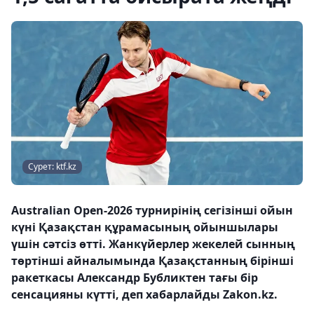
Сурет: ktf.kz
Australian Open-2026 турнирінің сегізінші ойын
күні Қазақстан құрамасының ойыншылары
үшін сәтсіз өтті. Жанкүйерлер жекелей сынның
төртінші айналымында Қазақстанның бірінші
ракеткасы Александр Бубликтен тағы бір
сенсацияны күтті, деп хабарлайды Zakon.kz.