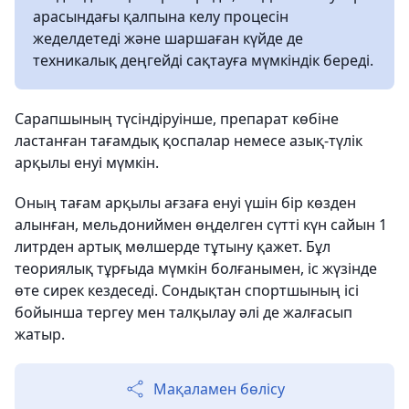
арасындағы қалпына келу процесін
жеделдетеді және шаршаған күйде де
техникалық деңгейді сақтауға мүмкіндік береді.
Сарапшының түсіндіруінше, препарат көбіне
ластанған тағамдық қоспалар немесе азық-түлік
арқылы енуі мүмкін.
Оның тағам арқылы ағзаға енуі үшін бір көзден
алынған, мельдониймен өңделген сүтті күн сайын 1
литрден артық мөлшерде тұтыну қажет. Бұл
теориялық тұрғыда мүмкін болғанымен, іс жүзінде
өте сирек кездеседі. Сондықтан спортшының ісі
бойынша тергеу мен талқылау әлі де жалғасып
жатыр.
Мақаламен бөлісу