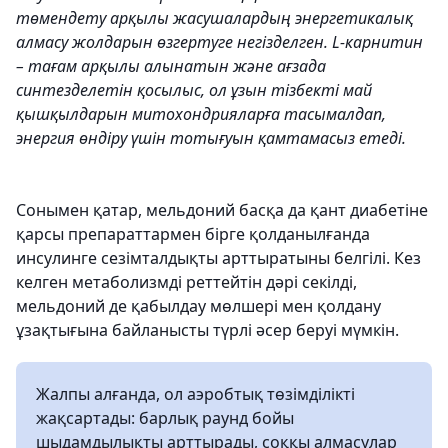
төмендету арқылы жасушалардың энергетикалық
алмасу жолдарын өзгертуге негізделген. L-карнитин
– тағам арқылы алынатын және ағзада
синтезделетін қосылыс, ол ұзын тізбекті май
қышқылдарын митохондрияларға тасымалдап,
энергия өндіру үшін тотығуын қамтамасыз етеді.
Сонымен қатар, мельдоний басқа да қант диабетіне
қарсы препараттармен бірге қолданылғанда
инсулинге сезімталдықты арттыратыны белгілі. Кез
келген метаболизмді реттейтін дәрі секілді,
мельдоний де қабылдау мөлшері мен қолдану
ұзақтығына байланысты түрлі әсер беруі мүмкін.
Жалпы алғанда, ол аэробтық төзімділікті
жақсартады: барлық раунд бойы
шыдамдылықты арттырады, соққы алмасулар