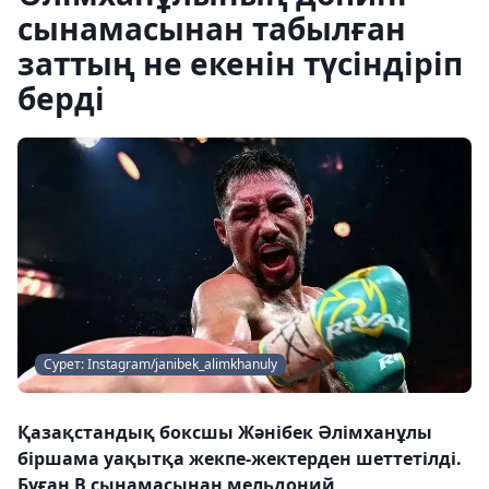
сынамасынан табылған
заттың не екенін түсіндіріп
берді
Сурет: Instagram/janibek_alimkhanuly
Қазақстандық боксшы Жәнібек Әлімханұлы
біршама уақытқа жекпе-жектерден шеттетілді.
Бұған В сынамасынан мельдоний