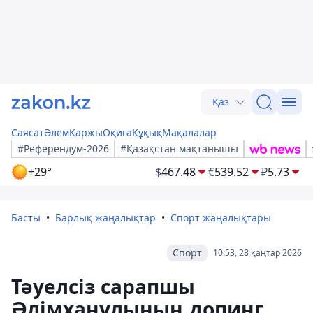
Қаз
Саясат
Әлем
Қаржы
Оқиға
Құқық
Мақалалар
#Референдум-2026
#Қазақстан мақтанышы
+29°
$
467.48
€
539.52
₽
5.73
Басты
Барлық жаңалықтар
Спорт жаңалықтары
Спорт
10:53, 28 қаңтар 2026
Тәуелсіз сарапшы
Әлімханұлының допинг