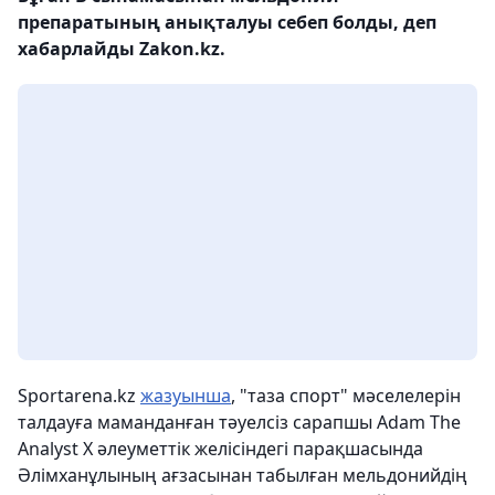
препаратының анықталуы себеп болды, деп
хабарлайды Zakon.kz.
Sportarena.kz
жазуынша
, "таза спорт" мәселелерін
талдауға маманданған тәуелсіз сарапшы Adam The
Analyst X әлеуметтік желісіндегі парақшасында
Әлімханұлының ағзасынан табылған мельдонийдің