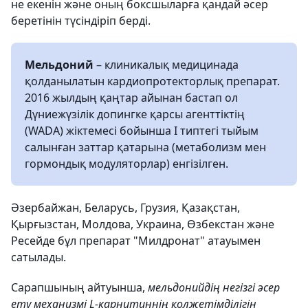
не екенін және оның боксшыларға қандай әсер
беретінін түсіндіріп берді.
Мельдоний
– клиникалық медицинада
қолданылатын кардиопротекторлық препарат.
2016 жылдың қаңтар айынан бастап ол
Дүниежүзілік допингке қарсы агенттіктің
(WADA) жіктемесі бойынша I типтегі тыйым
салынған заттар қатарына (метаболизм мен
гормондық модуляторлар) енгізілген.
Әзербайжан, Беларусь, Грузия, Қазақстан,
Қырғызстан, Молдова, Украина, Өзбекстан және
Ресейде бұл препарат "Милдронат" атауымен
сатылады.
Сарапшының айтуынша,
мельдонийдің негізгі әсер
ету механизмі L-карнитиннің қолжетімділігін