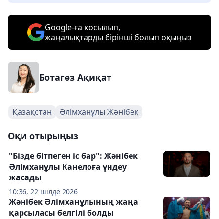
Google-ға қосылып,
жаңалықтарды бірінші болып оқыңыз
Ботагөз Ақиқат
Қазақстан
Әлімханұлы Жәнібек
Оқи отырыңыз
"Бізде бітпеген іс бар": Жәнібек
Әлімханұлы Канелоға үндеу
жасады
10:36, 22 шілде 2026
Жәнібек Әлімханұлының жаңа
қарсыласы белгілі болды