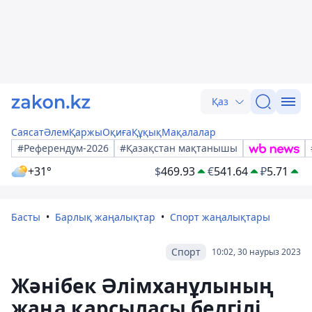
Қаз
Саясат
Әлем
Қаржы
Оқиға
Құқық
Мақалалар
#Референдум-2026
#Қазақстан мақтанышы
+31°
$
469.93
€
541.64
₽
5.71
Басты
Барлық жаңалықтар
Спорт жаңалықтары
Спорт
10:02, 30 наурыз 2023
Жәнібек Әлімханұлының
жаңа қарсыласы белгілі