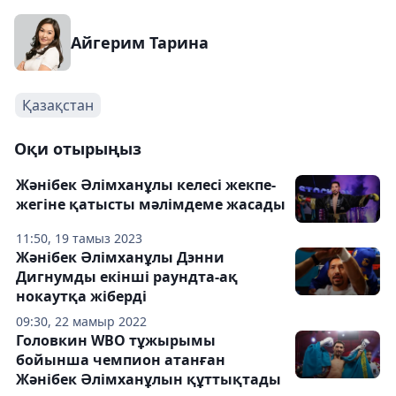
Айгерим Тарина
Қазақстан
Оқи отырыңыз
Жәнібек Әлімханұлы келесі жекпе-
жегіне қатысты мәлімдеме жасады
11:50, 19 тамыз 2023
Жәнібек Әлімханұлы Дэнни
Дигнумды екінші раундта-ақ
нокаутқа жіберді
09:30, 22 мамыр 2022
Головкин WBO тұжырымы
бойынша чемпион атанған
Жәнібек Әлімханұлын құттықтады