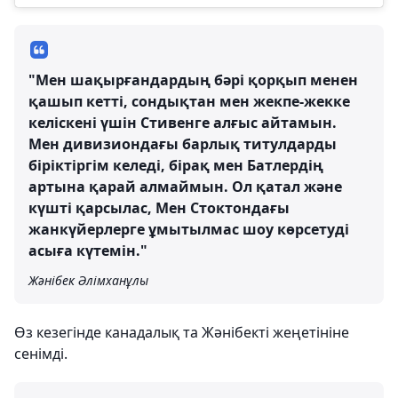
"Мен шақырғандардың бәрі қорқып менен
қашып кетті, сондықтан мен жекпе-жекке
келіскені үшін Стивенге алғыс айтамын.
Мен дивизиондағы барлық титулдарды
біріктіргім келеді, бірақ мен Батлердің
артына қарай алмаймын. Ол қатал және
күшті қарсылас, Мен Стоктондағы
жанкүйерлерге ұмытылмас шоу көрсетуді
асыға күтемін."
Жәнібек Әлімханұлы
Өз кезегінде канадалық та Жәнібекті жеңетініне
сенімді.