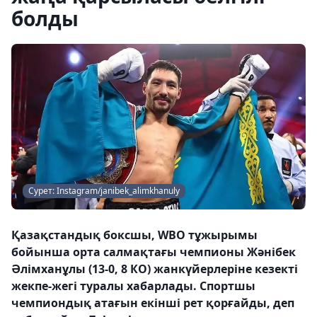
болды
Сурет: Instagram/janibek_alimkhanuly
Қазақстандық боксшы, WBO тұжырымы
бойынша орта салмақтағы чемпионы Жәнібек
Әлімханұлы (13-0, 8 КО) жанкүйерлеріне кезекті
жекпе-жегі туралы хабарлады. Спортшы
чемпиондық атағын екінші рет қорғайды, деп