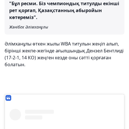
"Бұл ресми. Біз чемпиондық титулды екінші
рет қорғап, Қазақстанның абыройын
көтереміз".
Жәнібек Әлімханұлы
Әлімханұлы өткен жылы WBA титулын жеңіп алып,
бірінші жекпе-жегінде ағылшындық Дензел Бентлиді
(17-2-1, 14 КО) жеңген кезде оны сәтті қорғаған
болатын.