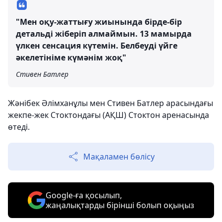
"Мен оқу-жаттығу жиынында бірде-бір
детальді жіберіп алмаймын. 13 мамырда
үлкен сенсация күтемін. Белбеуді үйге
әкелетініме күмәнім жоқ"
Стивен Батлер
Жәнібек Әлімханұлы мен Стивен Батлер арасындағы
жекпе-жек Стоктондағы (АҚШ) Стоктон аренасында
өтеді.
Мақаламен бөлісу
Google-ға қосылып,
жаңалықтарды бірінші болып оқыңыз