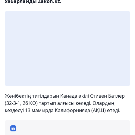
хабарлайды Zakon.kz.
Жәнібектің титілдарын Канада өкілі Стивен Батлер
(32-3-1, 26 КО) тартып алғысы келеді. Олардың
кездесуі 13 мамырда Калифорнияда (АҚШ) өтеді.