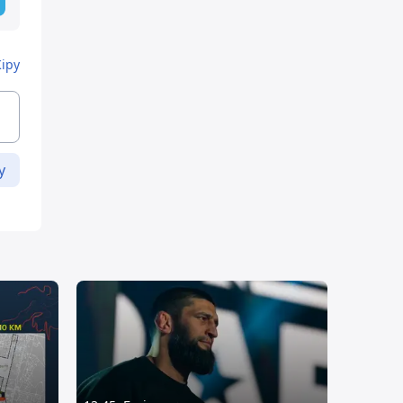
Кіру
у