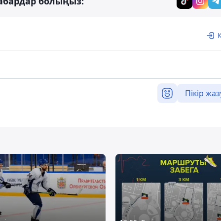
абардар болыңыз:
Пікір жаз