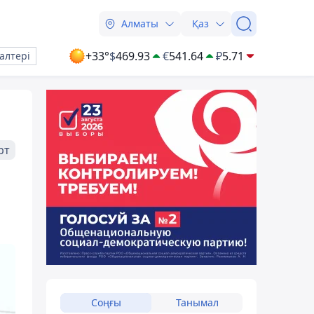
Алматы
Қаз
+33°
$
469.93
€
541.64
₽
5.71
алтері
рт
Соңғы
Танымал