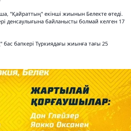
ша, "Қайраттың" екінші жиынын Белекте өтеді.
рі денсаулығына байланысты болмай келген 17
 бас бапкері Түркиядағы жиынға тағы 25