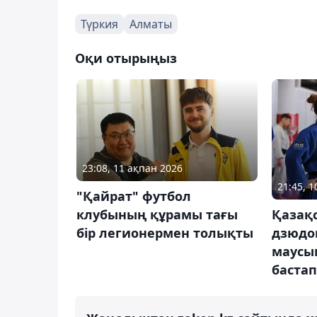
Түркия
Алматы
Оқи отырыңыз
23:08, 11 ақпан 2026
21:45, 
"Қайрат" футбол
клубының құрамы тағы
Қазақ
бір легионермен толықты
дзюдо
маусы
бастап