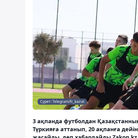
Сурет: Telegram/fc_kairat
3 ақпанда футболдан Қазақстанны
Түркияға аттанып, 20 ақпанға де
жасайды, деп хабарлайды Zakon.kz