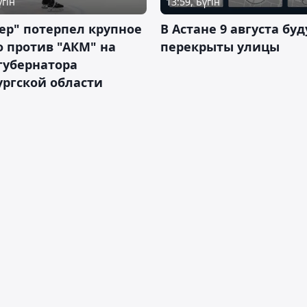
үгін
13:59, Бүгін
ер" потерпел крупное
В Астане 9 августа буд
 против "АКМ" на
перекрыты улицы
губернатора
ргской области