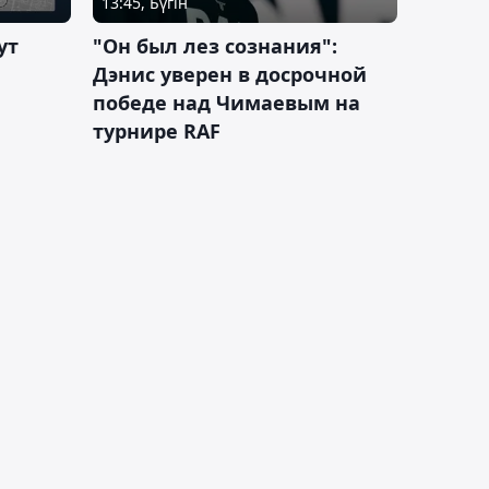
13:45, Бүгін
ут
"Он был лез сознания":
Дэнис уверен в досрочной
победе над Чимаевым на
турнире RAF