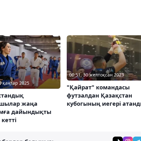
00:51, 30 желтоқсан 2023
10 қаңтар 2025
"Қайрат" командасы
футзалдан Қазақстан
стандық
кубогының иегері атан
шылар жаңа
мға дайындықты
 кетті