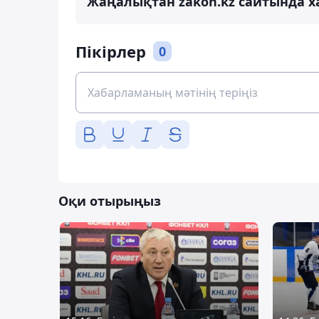
Жаңалықтан zakon.kz сайтында х
Пікірлер
0
Оқи отырыңыз