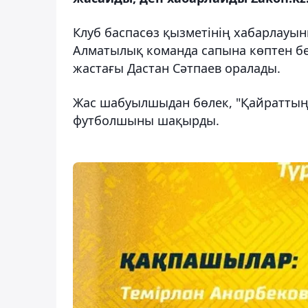
Клуб баспасөз қызметінің хабарлауын
Алматылық команда сапына көптен бе
жастағы Дастан Сәтпаев оралады.
Жас шабуылшыдан бөлек, "Қайраттың"
футболшыны шақырды.