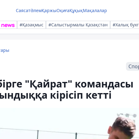
Саясат
Әлем
Қаржы
Оқиға
Құқық
Мақалалар
#Қазақмыс
#Салыстырмалы Қазақстан
#Халық бухг
тары
Спо
бірге "Қайрат" командасы
ндыққа кірісіп кетті