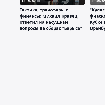
15:16, Бүгін
14:36, Б
Тактика, трансферы и
"Кулаг
финансы: Михаил Кравец
фиаско
ответил на насущные
Кубке 
вопросы на сборах "Барыса"
Оренбу