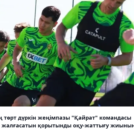
ң төрт дүркін жеңімпазы "Қайрат" командасы
йін жалғасатын қорытынды оқу-жаттығу жиыны
.