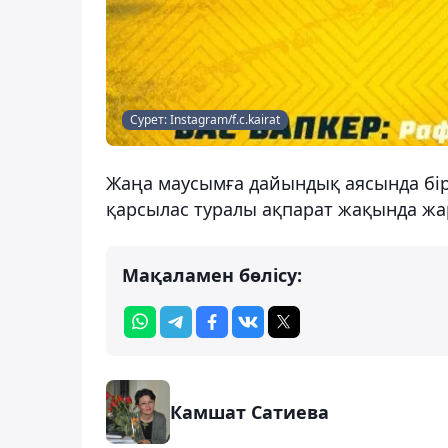
Сурет: Instagram/f.c.kairat
Жаңа маусымға дайындық аясында бі
қарсылас туралы ақпарат жақында ж
Мақаламен бөлісу:
Камшат Сатиева