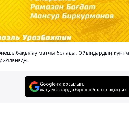
рнеше бақылау матчы болады. Ойындардың күні 
арияланады.
Google-ға қосылып,
жаңалықтарды бірінші болып оқыңыз