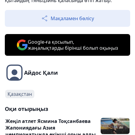
Қытайдың Тяньцзинь қаласында өтіп жатыр.
Мақаламен бөлісу
Google-ға қосылып,
жаңалықтарды бірінші болып оқыңыз
Айдос Қали
Қазақстан
Оқи отырыңыз
Жеңіл атлет Ясмина Тоқсанбаева
Жапониядағы Азия
чемпионатында екінші орын алды