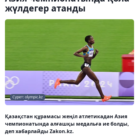
жүлдегер атанды
Сурет: olympic.kz
Қазақстан құрамасы жеңіл атлетикадан Азия
чемпионатында алғашқы медальға ие болды,
деп хабарлайды Zakon.kz.