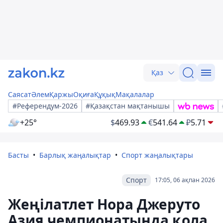
Қаз
Саясат
Әлем
Қаржы
Оқиға
Құқық
Мақалалар
#Референдум-2026
#Қазақстан мақтанышы
+25°
$
469.93
€
541.64
₽
5.71
Басты
Барлық жаңалықтар
Спорт жаңалықтары
Спорт
17:05, 06 ақпан 2026
Жеңілатлет Нора Джеруто
Азия чемпионатында қола