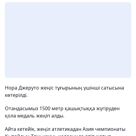
Нора Джеруто жеңіс тұғырының үшінші сатысына
көтерілді.
Отандасымыз 1500 метр қашықтыққа жүгіруден
қола медаль жеңіп алды.
Айта кетейік, жеңіл атлетикадан Азия чемпионаты