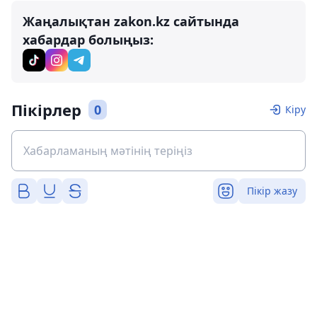
Жаңалықтан zakon.kz сайтында
хабардар болыңыз:
Пікірлер
0
Кіру
Пікір жазу