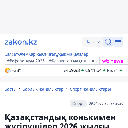
Қаз
Саясат
Әлем
Қаржы
Оқиға
Құқық
Мақалалар
#Референдум-2026
#Қазақстан мақтанышы
+33°
$
469.93
€
541.64
₽
5.71
Басты
Барлық жаңалықтар
Спорт жаңалықтары
Спорт
09:01, 08 ақпан 2026
Қазақстандық конькимен
жүгірушілер 2026 жылғы