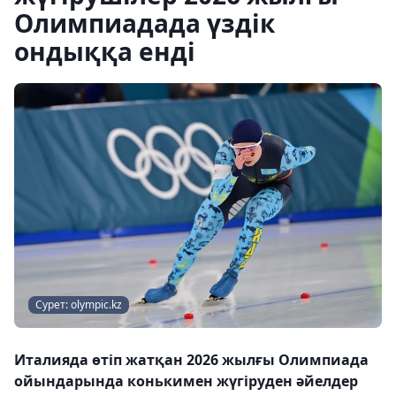
Олимпиадада үздік
ондыққа енді
Сурет: olympic.kz
Италияда өтіп жатқан 2026 жылғы Олимпиада
ойындарында конькимен жүгіруден әйелдер