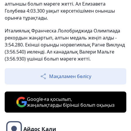
алтыншы болып мәреге жетті. Ал Елизавета
Голубева 4:03.300 уақыт көрсеткішімен оныншы
орынға тұрақтады.
Италиялық Франческа Лолобриджида Олимпиада
рекордын жаңартып, алтын медаль жеңіп алды -
3:54.280. Екінші орынды норвегиялық Рагне Виклунд
(3:56.540) иеленді. Ал канадалық Валери Мальте
(3:56.930) үшінші болып мәреге жетті.
Мақаламен бөлісу
Google-ға қосылып,
жаңалықтарды бірінші болып оқыңыз
Айдос Қали