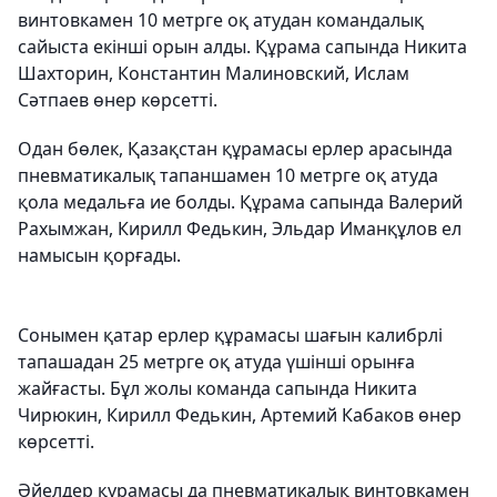
винтовкамен 10 метрге оқ атудан командалық
сайыста екінші орын алды. Құрама сапында Никита
Шахторин, Константин Малиновский, Ислам
Сәтпаев өнер көрсетті.
Одан бөлек, Қазақстан құрамасы ерлер арасында
пневматикалық тапаншамен 10 метрге оқ атуда
қола медальға ие болды. Құрама сапында Валерий
Рахымжан, Кирилл Федькин, Эльдар Иманқұлов ел
намысын қорғады.
Сонымен қатар ерлер құрамасы шағын калибрлі
тапашадан 25 метрге оқ атуда үшінші орынға
жайғасты. Бұл жолы команда сапында Никита
Чирюкин, Кирилл Федькин, Артемий Кабаков өнер
көрсетті.
Әйелдер құрамасы да пневматикалық винтовкамен