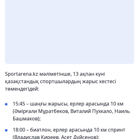
Sportarena.kz мәліметінше, 13 ақпан күні
қазақстандық спортшылардың жарыс кестесі
төмендегідей:
15:45 – шаңғы жарысы, ерлер арасында 10 км
(Әмірғали Мұратбеков, Виталий Пухкало, Наиль
Башмаков);
18:00 – биатлон, ерлер арасында 10 км спринт
(Владислав Киреев, Асет Дүйсенов);