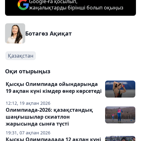
Google-ға қосылып,
жаңалықтарды бірінші болып оқыңыз
Ботагөз Ақиқат
Қазақстан
Оқи отырыңыз
Қысқы Олимпиада ойындарында
19 ақпан күні кімдер өнер көрсетеді
12:12, 19 ақпан 2026
Олимпиада-2026: қазақстандық
шаңғышылар скиатлон
жарысында сынға түсті
19:31, 07 ақпан 2026
Қысқы Олимпиадада 12 ақпан күні