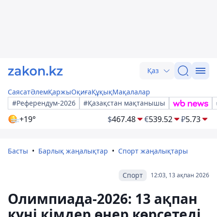
Қаз
Саясат
Әлем
Қаржы
Оқиға
Құқық
Мақалалар
#Референдум-2026
#Қазақстан мақтанышы
+19°
$
467.48
€
539.52
₽
5.73
Басты
Барлық жаңалықтар
Спорт жаңалықтары
Спорт
12:03, 13 ақпан 2026
Олимпиада-2026: 13 ақпан
күні кімдер өнер көрсетеді