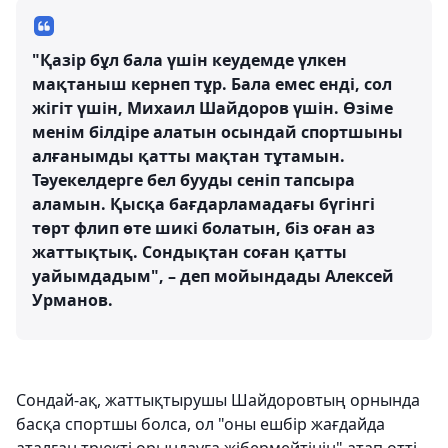
"Қазір бұл бала үшін кеудемде үлкен
мақтаныш кернеп тұр. Бала емес енді, сол
жігіт үшін, Михаил Шайдоров үшін. Өзіме
менім білдіре алатын осындай спортшыны
алғанымды қатты мақтан тұтамын.
Тәуекелдерге бел бууды сеніп тапсыра
аламын. Қысқа бағдарламадағы бүгінгі
төрт флип өте шикі болатын, біз оған аз
жаттықтық. Сондықтан соған қатты
уайымдадым", – деп мойындады Алексей
Урманов.
Сондай-ақ, жаттықтырушы Шайдоровтың орнында
басқа спортшы болса, ол "оны ешбір жағдайда