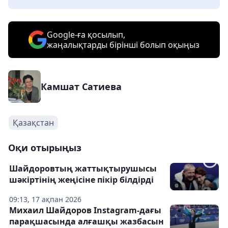
Google-ға қосылып,
жаңалықтарды бірінші болып оқыңыз
Камшат Сатиева
Қазақстан
Оқи отырыңыз
Шайдоровтың жаттықтырушысы
шәкіртінің жеңісіне пікір білдірді
09:13, 17 ақпан 2026
Михаил Шайдоров Instagram-дағы
парақшасында алғашқы жазбасын