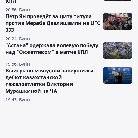
КПЛ
20:56, Бүгін
Пётр Ян проведёт защиту титула
против Мераба Двалишвили на UFC
333
20:24, Бүгін
"Астана" одержала волевую победу
над "Окжетпесом" в матче КПЛ
19:56, Бүгін
Выигрышем медали завершился
дебют казахстанской
тяжелоатлетки Виктории
Мурашкиной на ЧА
19:43, Бүгін