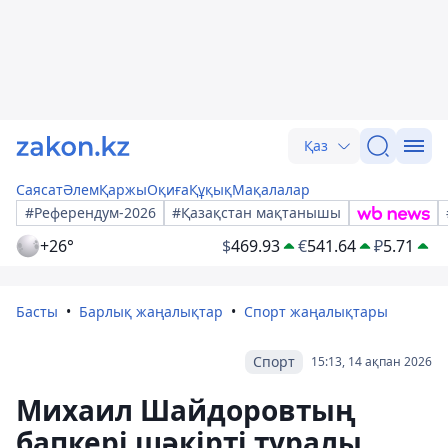
Қаз
Саясат
Әлем
Қаржы
Оқиға
Құқық
Мақалалар
#Референдум-2026
#Қазақстан мақтанышы
+26°
$
469.93
€
541.64
₽
5.71
Басты
Барлық жаңалықтар
Спорт жаңалықтары
Спорт
15:13, 14 ақпан 2026
Михаил Шайдоровтың
бапкері шәкірті туралы