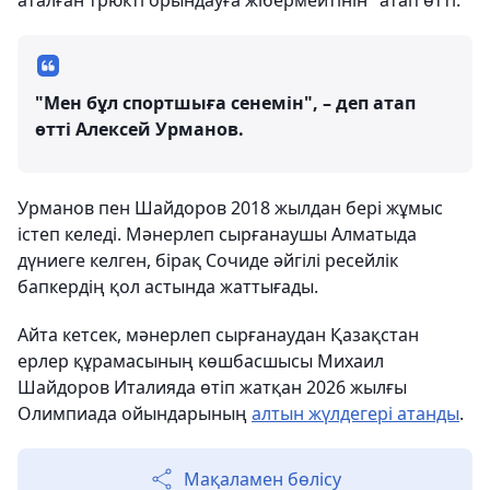
аталған трюкті орындауға жібермейтінін" атап өтті.
"Мен бұл спортшыға сенемін", – деп атап
өтті Алексей Урманов.
Урманов пен Шайдоров 2018 жылдан бері жұмыс
істеп келеді. Мәнерлеп сырғанаушы Алматыда
дүниеге келген, бірақ Сочиде әйгілі ресейлік
бапкердің қол астында жаттығады.
Айта кетсек, мәнерлеп сырғанаудан Қазақстан
ерлер құрамасының көшбасшысы Михаил
Шайдоров Италияда өтіп жатқан 2026 жылғы
Олимпиада ойындарының
алтын жүлдегері атанды
.
Мақаламен бөлісу