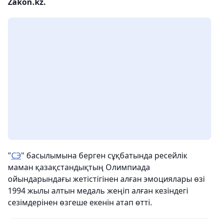
Zakon.kz.
"
СЭ
" басылымына берген сұқбатында ресейлік
маман қазақстандықтың Олимпиада
ойындарындағы жетістігінен алған эмоциялары өзі
1994 жылы алтын медаль жеңіп алған кезіндегі
сезімдерінен өзгеше екенін атап өтті.