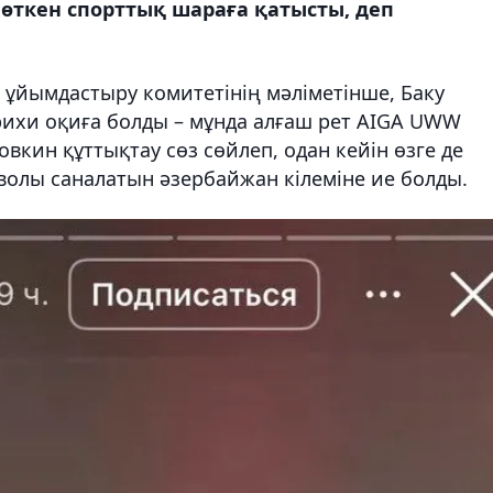
өткен спорттық шараға қатысты, деп
 ұйымдастыру комитетінің мәліметінше, Баку
рихи оқиға болды – мұнда алғаш рет AIGA UWW
овкин құттықтау сөз сөйлеп, одан кейін өзге де
мволы саналатын әзербайжан кілеміне ие болды.