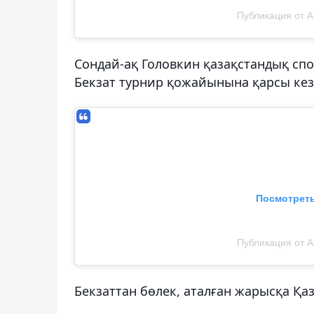
Публикация от A
Сондай-ақ Головкин қазақстандық сп
Бекзат турнир қожайынына қарсы кезд
Посмотреть
Публикация от A
Бекзаттан бөлек, аталған жарысқа Қа