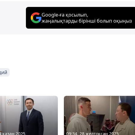
Google-ға қосылып,
жаңалықтарды бірінші болып оқыңыз
дий
4 қазан 2025
09:34, 28 желтоқсан 2025