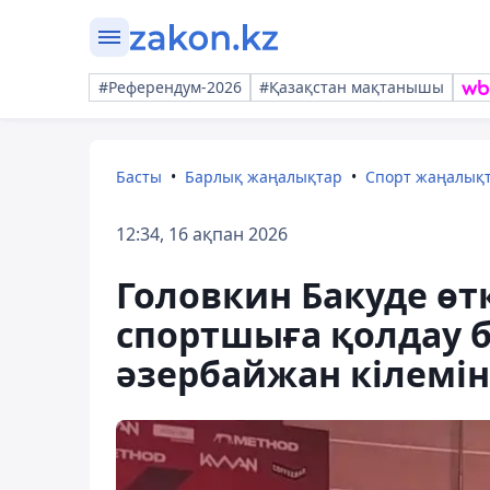
#Референдум-2026
#Қазақстан мақтанышы
Басты
Барлық жаңалықтар
Спорт жаңалық
12:34, 16 ақпан 2026
Головкин Бакуде өт
спортшыға қолдау б
әзербайжан кілемі