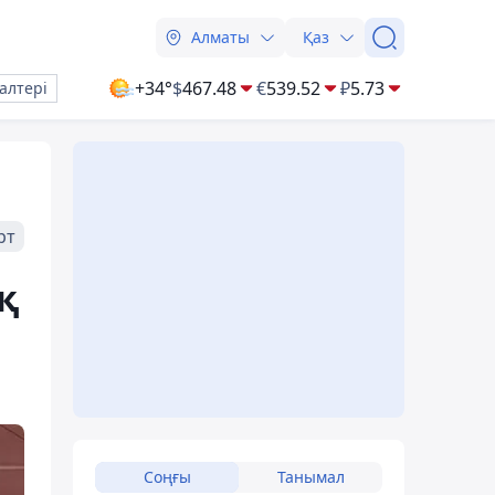
Алматы
Қаз
+34°
$
467.48
€
539.52
₽
5.73
алтері
рт
қ
Соңғы
Танымал