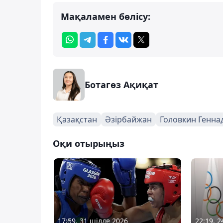
Мақаламен бөлісу:
Ботагөз Ақиқат
Қазақстан
Әзірбайжан
Головкин Генна
Оқи отырыңыз
17:59, 31 шілде 2026
22:19, 2