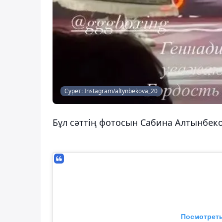
Сурет: Instagram/altynbekova_20
Бұл сәттің фотосын Сабина Алтынбек
Посмотреть