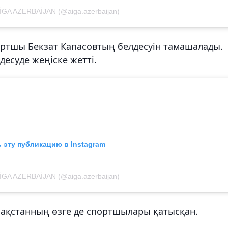
İGA AZERBAİJAN (@aiga.azerbaijan)
ортшы Бекзат Капасовтың белдесуін тамашалады.
есуде жеңіске жетті.
 эту публикацию в Instagram
İGA AZERBAİJAN (@aiga.azerbaijan)
зақстанның өзге де спортшылары қатысқан.