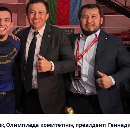
тық Олимпиада комитетінің президенті Геннад