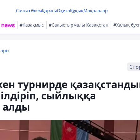
Саясат
Әлем
Қаржы
Оқиға
Құқық
Мақалалар
#Қазақмыс
#Салыстырмалы Қазақстан
#Халық бухг
тары
Спо
кен турнирде қазақстанды
ілдіріп, сыйлыққа
н алды