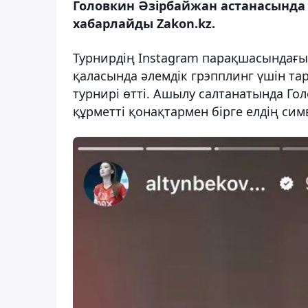
Головкин Әзірбайжан астанасында 
хабарлайды Zakon.kz.
Турнирдің Instagram парақшасындағы
қаласында әлемдік грэпплинг үшін та
турнирі өтті. Ашылу салтанатында Гол
құрметті қонақтармен бірге елдің си