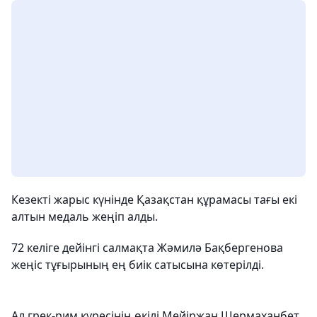
Кезекті жарыс күнінде Қазақстан құрамасы тағы екі
алтын медаль жеңіп алды.
72 келіге дейінгі салмақта Жәмилә Бақбергенова
жеңіс тұғырының ең биік сатысына көтерілді.
Ал грек-рим күресінің өкілі Мейіржан Шермаханбет