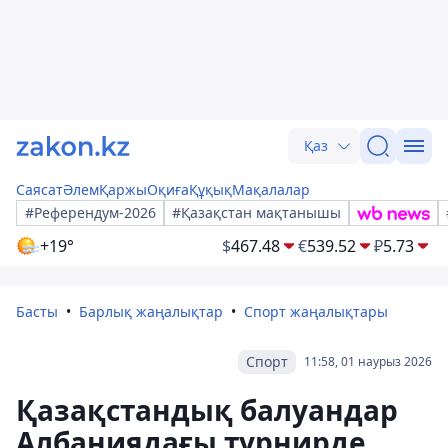
Қаз
Саясат
Әлем
Қаржы
Оқиға
Құқық
Мақалалар
#Референдум-2026
#Қазақстан мақтанышы
+19°
$
467.48
€
539.52
₽
5.73
Басты
Барлық жаңалықтар
Спорт жаңалықтары
Спорт
11:58, 01 наурыз 2026
Қазақстандық балуандар
Албаниядағы турнирде