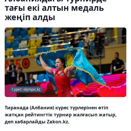
тағы екі алтын медаль
жеңіп алды
Сурет: olympic.kz
Тиранада (Албания) күрес түрлерінен өтіп
жатқан рейтингтік турнир жалғасып жатыр,
деп хабарлайды Zakon.kz.