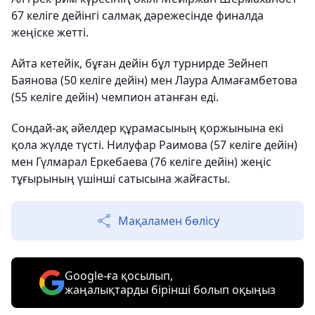
67 келіге дейінгі салмақ дәрежесінде финалда
жеңіске жетті.
Айта кетейік, бұған дейін бұл турнирде Зейнеп
Баянова (50 келіге дейін) мен Лаура Алмағамбетова
(55 келіге дейін) чемпион атанған еді.
Сондай-ақ әйелдер құрамасының қоржынына екі
қола жүлде түсті. Нилуфар Раимова (57 келіге дейін)
мен Гүлмарал Еркебаева (76 келіге дейін) жеңіс
тұғырының үшінші сатысына жайғасты.
Мақаламен бөлісу
Google-ға қосылып,
жаңалықтарды бірінші болып оқыңыз