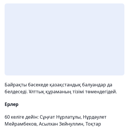
Байрақты бәсекеде қазақстандық балуандар да
белдеседі. Ұлттық құраманың тізімі төмендегідей.
Ерлер
60 келіге дейін: Сұңғат Нұрлатұлы, Нұрдәулет
Мейрамбеков, Асылхан Зейнуллин, Тоқтар