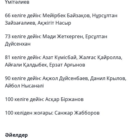
Үмітәлиев
66 келіге дейін: Мейірбек Байзақов, Нұрсұлтан
Зайзағалиев, Ақжігіт Насыр
73 келіге дейін: Мәди Жеткерген, Ерсұлтан
Дүйсенхан
81 келіге дейін: Азат Күмісбай, Жалғас Қайролла,
Айғали Қалдыбек, Ерзат Арғынов
90 келіге дейін: Ақжол Дүйсенбаев, Данил Крылов,
Айбол Нысанәлі
100 келіге дейін: Асқар Біржанов
100 келіден жоғары: Санжар Жабборов
Әйелдер