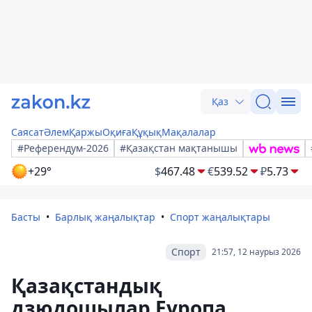
Қаз
Саясат
Әлем
Қаржы
Оқиға
Құқық
Мақалалар
#Референдум-2026
#Қазақстан мақтанышы
+29°
$
467.48
€
539.52
₽
5.73
Басты
Барлық жаңалықтар
Спорт жаңалықтары
Спорт
21:57, 12 наурыз 2026
Қазақстандық
дзюдошылар Еуропа