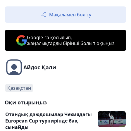
Мақаламен бөлісу
Google-ға қосылып,
жаңалықтарды бірінші болып оқыңыз
Айдос Қали
Қазақстан
Оқи отырыңыз
Отандық дзюдошылар Чехиядағы
European Cup турнирінде бақ
сынайды