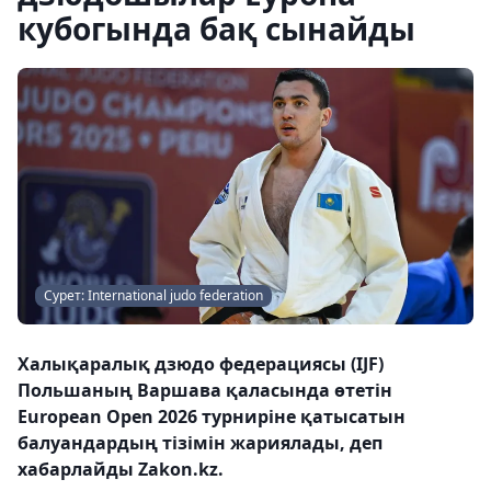
кубогында бақ сынайды
Сурет: International judo federation
Халықаралық дзюдо федерациясы (IJF)
Польшаның Варшава қаласында өтетін
European Open 2026 турниріне қатысатын
балуандардың тізімін жариялады, деп
хабарлайды Zakon.kz.