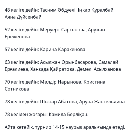
48 келіге дейін: Тасним Әбдуәлі, Іңкәр Құралбай,
Аяна Дүйсенбай
52 келіге дейін: Меруерт Сәрсенова, Аружан
Ережепова
57 келіге дейін: Карина Қаракенова
63 келіге дейін: Асылжан Орынбасарова, Самалай
Ерғалиева, Ханзада Қайратова, Дәмелі Асылханова
70 келіге дейін: Мөлдір Нарынова, Кристина
Сотникова
78 келіге дейін: Шынар Абатова, Аруна Жангельдина
78 келіден жоғары: Камила Берліқаш
Айта кетейік, турнир 14-15 наурыз аралығында өтеді.