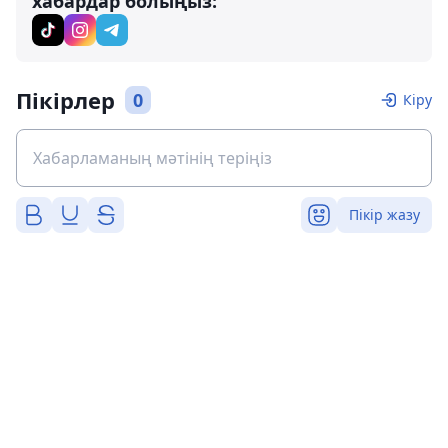
хабардар болыңыз:
Пікірлер
0
Кіру
Пікір жазу