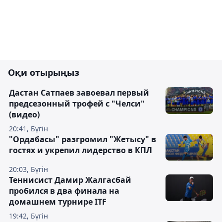
Оқи отырыңыз
Дастан Сатпаев завоевал первый
предсезонный трофей с "Челси"
(видео)
20:41, Бүгін
"Ордабасы" разгромил "Жетысу" в
гостях и укрепил лидерство в КПЛ
20:03, Бүгін
Теннисист Дамир Жалгасбай
пробился в два финала на
домашнем турнире ITF
19:42, Бүгін