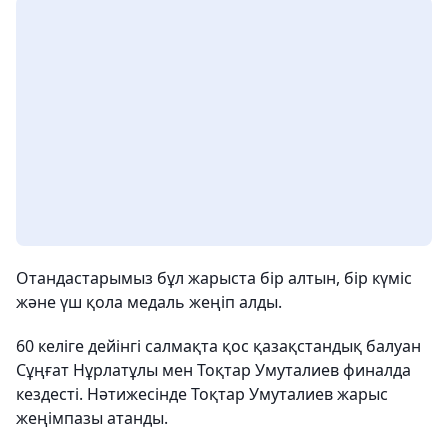
Отандастарымыз бұл жарыста бір алтын, бір күміс
және үш қола медаль жеңіп алды.
60 келіге дейінгі салмақта қос қазақстандық балуан
Сұңғат Нұрлатұлы мен Тоқтар Умуталиев финалда
кездесті. Нәтижесінде Тоқтар Умуталиев жарыс
жеңімпазы атанды.