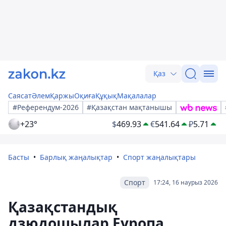
Қаз
Саясат
Әлем
Қаржы
Оқиға
Құқық
Мақалалар
#Референдум-2026
#Қазақстан мақтанышы
+23°
$
469.93
€
541.64
₽
5.71
Басты
Барлық жаңалықтар
Спорт жаңалықтары
Спорт
17:24, 16 наурыз 2026
Қазақстандық
дзюдошылар Еуропа