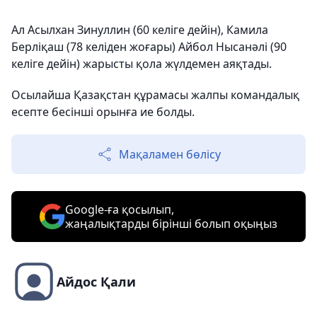
Ал Асылхан Зинуллин (60 келіге дейін), Камила
Берліқаш (78 келіден жоғары) Айбол Нысанәлі (90
келіге дейін) жарысты қола жүлдемен аяқтады.
Осылайша Қазақстан құрамасы жалпы командалық
есепте бесінші орынға ие болды.
Мақаламен бөлісу
Google-ға қосылып,
жаңалықтарды бірінші болып оқыңыз
Айдос Қали