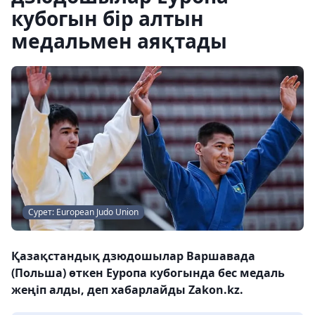
кубогын бір алтын
медальмен аяқтады
Сурет: European Judo Union
Қазақстандық дзюдошылар Варшавада
(Польша) өткен Еуропа кубогында бес медаль
жеңіп алды, деп хабарлайды Zakon.kz.