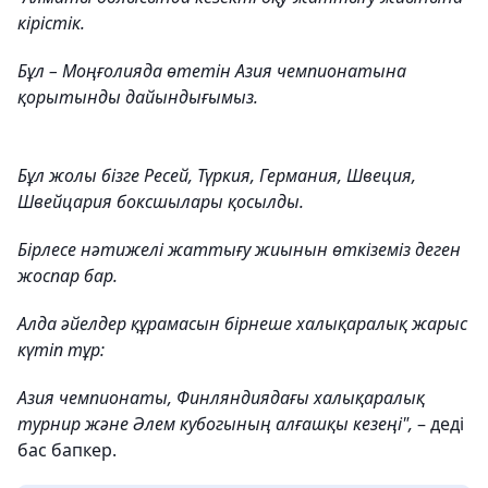
кірістік.
Бұл – Моңғолияда өтетін Азия чемпионатына
қорытынды дайындығымыз.
Бұл жолы бізге Ресей, Түркия, Германия, Швеция,
Швейцария боксшылары қосылды.
Бірлесе нәтижелі жаттығу жиынын өткіземіз деген
жоспар бар.
Алда әйелдер құрамасын бірнеше халықаралық жарыс
күтіп тұр:
Азия чемпионаты, Финляндиядағы халықаралық
турнир және Әлем кубогының алғашқы кезеңі",
– деді
бас бапкер.