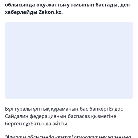
облысында оқу-жаттығу жиынын бастады, деп
хабарлайды Zakon.kz.
Бұл туралы ұлттық құраманың бас бапкері Елдос
Сайдалин федерацияның баспасөз қызметіне
берген сұхбатында айтты.
"Алматы облысында кезекті оқу-жаттығу жиынына