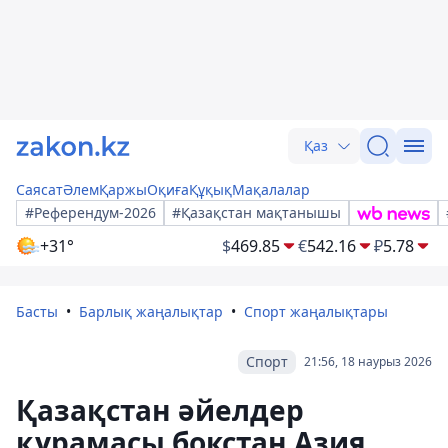
Қаз
Саясат
Әлем
Қаржы
Оқиға
Құқық
Мақалалар
#Референдум-2026
#Қазақстан мақтанышы
+31°
$
469.85
€
542.16
₽
5.78
Басты
Барлық жаңалықтар
Спорт жаңалықтары
Спорт
21:56, 18 наурыз 2026
Қазақстан әйелдер
құрамасы бокстан Азия