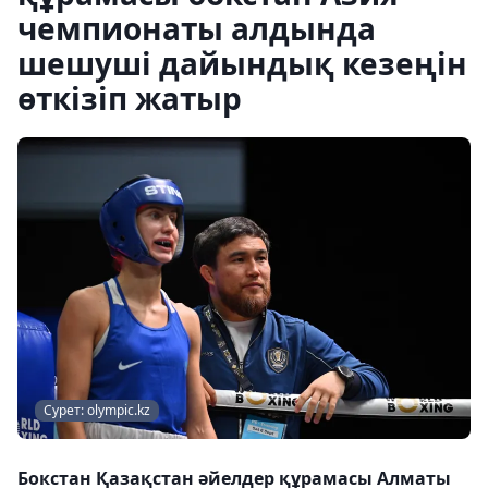
чемпионаты алдында
шешуші дайындық кезеңін
өткізіп жатыр
Сурет: olympic.kz
Бокстан Қазақстан әйелдер құрамасы Алматы