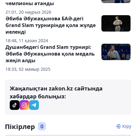
чемпионы атанды
21:01, 20 наурыз 2026
Әбиба Әбужақынова БАӘ-дегі
Grand Slam турнирінде қола жүлде
иеленді
18:48, 11 қазан 2024
Душанбедегі Grand Slam турнирі:
Әбиба Әбужақынова қола медаль
жеңіп алды
18:33, 02 мамыр 2025
Жаңалықтан zakon.kz сайтында
хабардар болыңыз:
Пікірлер
0
Кіру