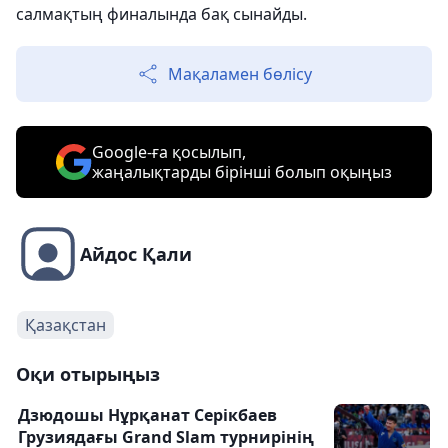
салмақтың финалында бақ сынайды.
Мақаламен бөлісу
Google-ға қосылып,
жаңалықтарды бірінші болып оқыңыз
Айдос Қали
Қазақстан
Оқи отырыңыз
Дзюдошы Нұрқанат Серікбаев
Грузиядағы Grand Slam турнирінің