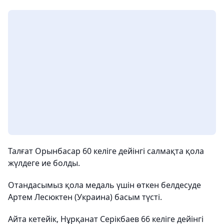
Талғат Орынбасар 60 келіге дейінгі салмақта қола
жүлдеге ие болды.
Отандасымыз қола медаль үшін өткен белдесуде
Артем Лесюктен (Украина) басым түсті.
Айта кетейік, Нұрқанат Серікбаев 66 келіге дейінгі