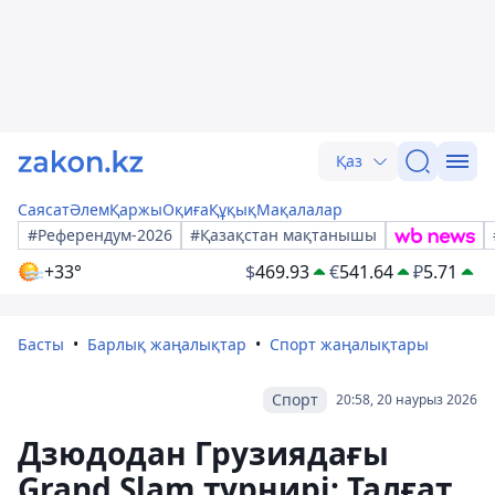
Қаз
Саясат
Әлем
Қаржы
Оқиға
Құқық
Мақалалар
#Референдум-2026
#Қазақстан мақтанышы
+33°
$
469.93
€
541.64
₽
5.71
Басты
Барлық жаңалықтар
Спорт жаңалықтары
Спорт
20:58, 20 наурыз 2026
Дзюдодан Грузиядағы
Grand Slam турнирі: Талғат