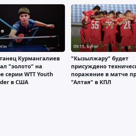
үгін
09:15, Бүгін
станец Курмангалиев
"Кызылжару" будет
ал "золото" на
присуждено техничес
е серии WTT Youth
поражение в матче п
der в США
"Алтая" в КПЛ