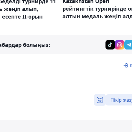
Kazakhstan Open
беделді турнирде 11
рейтингтік турнирінде о
ь жеңіп алып,
алтын медаль жеңіп ал
есепте ІІ-орын
абардар болыңыз:
Пікір жаз