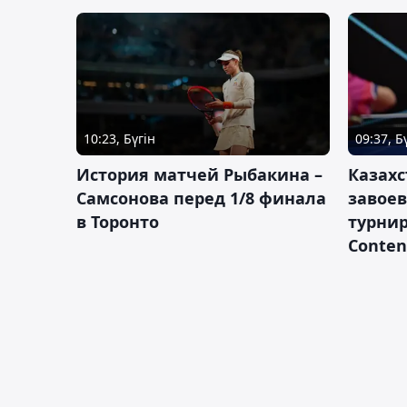
10:23, Бүгін
09:37, Б
История матчей Рыбакина –
Казах
Самсонова перед 1/8 финала
завоев
в Торонто
турнир
Conten