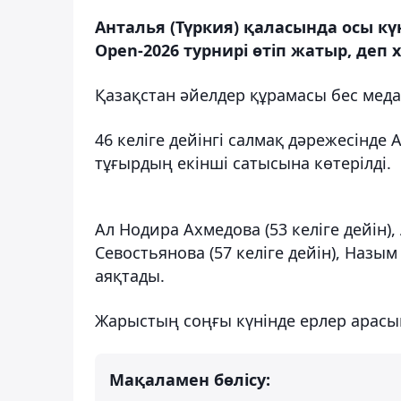
Анталья (Түркия) қаласында осы кү
Open-2026 турнирі өтіп жатыр, деп 
Қазақстан әйелдер құрамасы бес меда
46 келіге дейінгі салмақ дәрежесінде
тұғырдың екінші сатысына көтерілді.
Ал Нодира Ахмедова (53 келіге дейін),
Севостьянова (57 келіге дейін), Назым
аяқтады.
Жарыстың соңғы күнінде ерлер арасын
Мақаламен бөлісу: