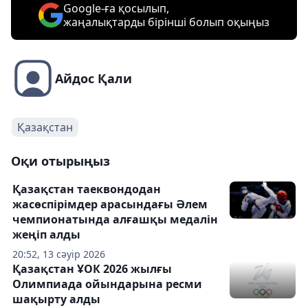
Google-ға қосылып,
жаңалықтарды бірінші болып оқыңыз
Айдос Қали
Қазақстан
Оқи отырыңыз
Қазақстан таеквондодан
жасөспірімдер арасындағы Әлем
чемпионатында алғашқы медалін
жеңіп алды
20:52, 13 сәуір 2026
Қазақстан ҰОК 2026 жылғы
Олимпиада ойындарына ресми
шақырту алды