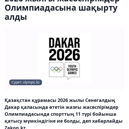
Олимпиадасына шақырту
алды
Сурет: olympic.kz
Қазақстан құрамасы 2026 жылы Сенегалдың
Дакар қаласында өтетін жазғы жасөспірімдер
Олимпиадасында спорттың 11 түрі бойынша
қатысу мүмкіндігіне ие болды, деп хабарлайды
Zakon.kz.