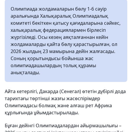
Олимпиада жолдамаларын бөлу 1-6 сәуір
аралығында Халықаралық Олимпиадалық
комитеті бекіткен қатысу қағидаларына сәйкес,
халықаралық федерациялармен бірлесіп
жүргізіледі. Осы кезең аяқталғаннан кейін
жолдамаларды қайта бөлу қарастырылған, ол
2026 жылдың 23 мамырына дейін жалғасады.
Соның қорытындысы бойынша жас
олимпиадашылардың толық құрамы
анықталады.
Айта кетерлігі, Дакарда (Сенегал) өтетін дүбірлі дода
тарихтағы төртінші жазғы жасөспірімдер
Олимпиадасы болмақ және алғаш рет Африка
құрлығында ұйымдастырылады.
Бұған дейінгі Олимпиадалардан айырмашылығы –