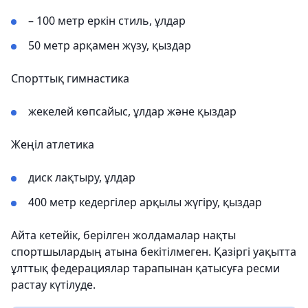
– 100 метр еркін стиль, ұлдар
50 метр арқамен жүзу, қыздар
Спорттық гимнастика
жекелей көпсайыс, ұлдар және қыздар
Жеңіл атлетика
диск лақтыру, ұлдар
400 метр кедергілер арқылы жүгіру, қыздар
Айта кетейік, берілген жолдамалар нақты
спортшылардың атына бекітілмеген. Қазіргі уақытта
ұлттық федерациялар тарапынан қатысуға ресми
растау күтілуде.