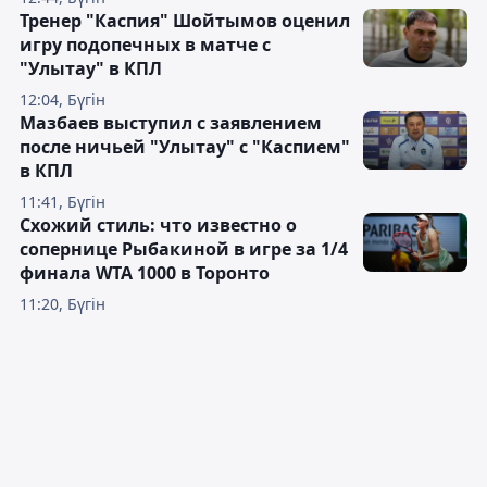
Тренер "Каспия" Шойтымов оценил
игру подопечных в матче с
"Улытау" в КПЛ
12:04, Бүгін
Мазбаев выступил с заявлением
после ничьей "Улытау" с "Каспием"
в КПЛ
11:41, Бүгін
Схожий стиль: что известно о
сопернице Рыбакиной в игре за 1/4
финала WTA 1000 в Торонто
11:20, Бүгін