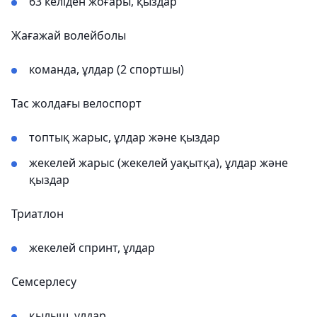
63 келіден жоғары, қыздар
Жағажай волейболы
команда, ұлдар (2 спортшы)
Тас жолдағы велоспорт
топтық жарыс, ұлдар және қыздар
жекелей жарыс (жекелей уақытқа), ұлдар және
қыздар
Триатлон
жекелей спринт, ұлдар
Семсерлесу
қылыш, ұлдар