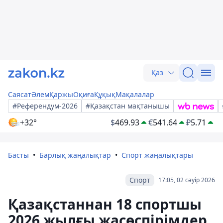
Қаз
Саясат
Әлем
Қаржы
Оқиға
Құқық
Мақалалар
#Референдум-2026
#Қазақстан мақтанышы
+32°
$
469.93
€
541.64
₽
5.71
Басты
Барлық жаңалықтар
Спорт жаңалықтары
Спорт
17:05, 02 сәуір 2026
Қазақстаннан 18 спортшы
2026 жылғы жасөспірімдер