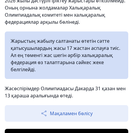
2026 жылы дәстүрлі іріктеу жарыстары өткізілмейді.
Оның орнына жолдамалар Халықаралық
Олимпиадалық комитеті мен халықаралық
федерациялар арқылы бөлінеді.
Жарыстың жабылу салтанаты өтетін сәтте
қатысушылардың жасы 17 жастан аспауға тиіс.
Ал ең төменгі жас шегін әрбір халықаралық
федерация өз талаптарына сәйкес жеке
белгілейді.
Жасөспірімдер Олимпиадасы Дакарда 31 қазан мен
13 қараша аралығында өтеді.
Мақаламен бөлісу