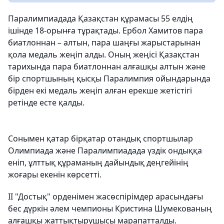
Паралимпиадада Қазақстан құрамасы 55 елдің
ішінде 18-орынға тұрақтады. Ербол Хамитов пара
биатлоннан – алтын, пара шаңғы жарыстарынан
қола медаль жеңіп алды. Оның жеңісі Қазақстан
тарихында пара биатлоннан алғашқы алтын және
бір спортшының қысқы Паралимпия ойындарында
бірден екі медаль жеңіп алған ерекше жетістігі
ретінде есте қалды.
Сонымен қатар бірқатар отандық спортшылар
Олимпиада және Паралимпиадада үздік ондыққа
еніп, ұлттық құраманың дайындық деңгейінің
жоғары екенін көрсетті.
II "Достық" орденімен жасөспірімдер арасындағы
бес дүркін әлем чемпионы Кристина Шумекованың
алғашқы жаттықтырушысы марапатталды.