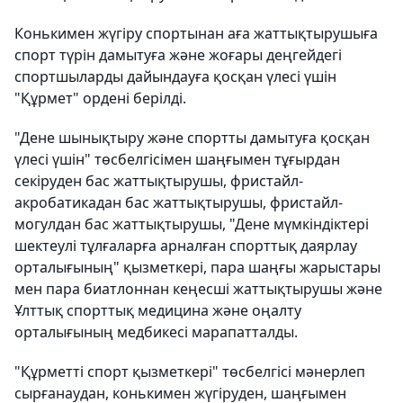
Конькимен жүгіру спортынан аға жаттықтырушыға
спорт түрін дамытуға және жоғары деңгейдегі
спортшыларды дайындауға қосқан үлесі үшін
"Құрмет" ордені берілді.
"Дене шынықтыру және спортты дамытуға қосқан
үлесі үшін" төсбелгісімен шаңғымен тұғырдан
секіруден бас жаттықтырушы, фристайл-
акробатикадан бас жаттықтырушы, фристайл-
могулдан бас жаттықтырушы, "Дене мүмкіндіктері
шектеулі тұлғаларға арналған спорттық даярлау
орталығының" қызметкері, пара шаңғы жарыстары
мен пара биатлоннан кеңесші жаттықтырушы және
Ұлттық спорттық медицина және оңалту
орталығының медбикесі марапатталды.
"Құрметті спорт қызметкері" төсбелгісі мәнерлеп
сырғанаудан, конькимен жүгіруден, шаңғымен