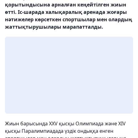
қорытындысына арналған кеңейтілген жиын
өтті. Іс-шарада халықаралық аренада жоғары
нәтижелер көрсеткен спортшылар мен олардың
жаттықтырушылары марапатталды.
Жиын барысында XXV қысқы Олимпиада және XIV
қысқы Паралимпиадада үздік ондыққа енген