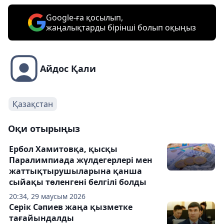
Google-ға қосылып,
жаңалықтарды бірінші болып оқыңыз
Айдос Қали
Қазақстан
Оқи отырыңыз
Ербол Хамитовқа, қысқы
Паралимпиада жүлдегерлері мен
жаттықтырушыларына қанша
сыйақы төленгені белгілі болды
20:34, 29 маусым 2026
Серік Сәпиев жаңа қызметке
тағайындалды