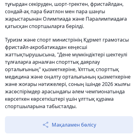
тұғырдан секіруден, шорт-тректен, фристайлдан,
сондай-ақ пара биатлон мен пара шаңғы
жарыстарынан Олимпиада және Паралимпиадаға
қатысқан спортшыларға берілді.
Туризм және спорт министрінің Құрмет грамотасы
фристайл-акробатикадан кеңесші
жаттықтырушысына, "Дене мүмкіндіктері шектеулі
тұлғаларға арналған спорттық даярлау
орталығының" қызметкеріне, Ұлттық спорттық
медицина және оңалту орталығының қызметкеріне
және жоғары нәтижелері, соның ішінде 2026 жылғы
жасөспірімдер арасындағы әлем чемпионатында
көрсеткен көрсеткіштері үшін ұлттық құрама
спортшыларына табысталды.
Мақаламен бөлісу