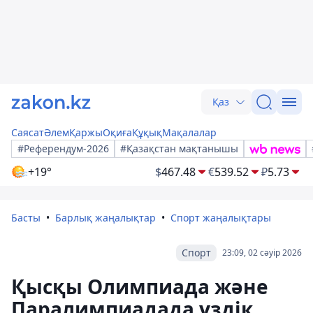
Қаз
Саясат
Әлем
Қаржы
Оқиға
Құқық
Мақалалар
#Референдум-2026
#Қазақстан мақтанышы
+19°
$
467.48
€
539.52
₽
5.73
Басты
Барлық жаңалықтар
Спорт жаңалықтары
Спорт
23:09, 02 сәуір 2026
Қысқы Олимпиада және
Паралимпиадада үздік