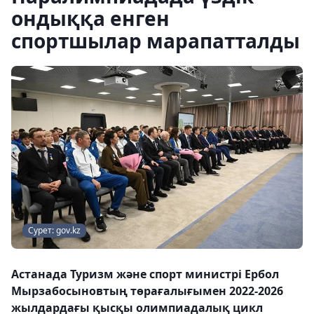
ондыққа енген
спортшылар марапатталды
Сурет: gov.kz
Астанада Туризм және спорт министрі Ербол
Мырзабосыновтың төрағалығымен 2022-2026
жылдардағы қысқы олимпиадалық цикл