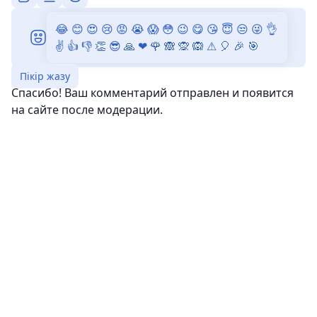
😂
😊
😍
😢
😡
😭
😱
😳
😉
😋
😘
😇
😒
😜
👌
✌
👍
👎
👏
😎
🙏
❤
🌹
🙈
🙊
🙉
⚠
🎈
🎉
🎯
Пікір жазу
Спасибо! Ваш комментарий отправлен и появится
на сайте после модерации.