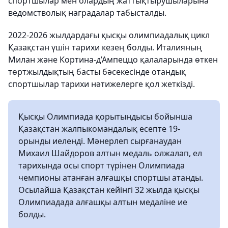
спортшылар мен олардың жаттықтырушыларына
ведомстволық наградалар табысталды.
2022-2026 жылдардағы қысқы олимпиадалық цикл
Қазақстан үшін тарихи кезең болды. Италияның
Милан және Кортина-д’Ампеццо қалаларында өткен
төртжылдықтың басты бәсекесінде отандық
спортшылар тарихи нәтижелерге қол жеткізді.
Қысқы Олимпиада қорытындысы бойынша
Қазақстан жалпыкомандалық есепте 19-
орынды иеленді. Мәнерлеп сырғанаудан
Михаил Шайдоров алтын медаль олжалап, ел
тарихында осы спорт түрінен Олимпиада
чемпионы атанған алғашқы спортшы атанды.
Осылайша Қазақстан кейінгі 32 жылда қысқы
Олимпиадада алғашқы алтын медаліне ие
болды.