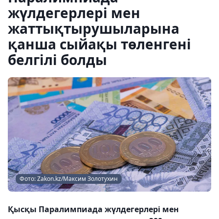
жүлдегерлері мен
жаттықтырушыларына
қанша сыйақы төленгені
белгілі болды
Фото: Zakon.kz/Максим Золотухин
Қысқы Паралимпиада жүлдегерлері мен