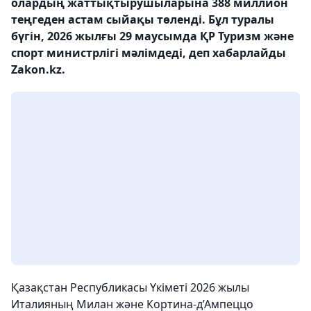
олардың жаттықтырушыларына 388 миллион
теңгеден астам сыйақы төленді. Бұл туралы
бүгін, 2026 жылғы 29 маусымда ҚР Туризм және
спорт министрлігі мәлімдеді, деп хабарлайды
Zakon.kz.
Қазақстан Республикасы Үкіметі 2026 жылы
Италияның Милан және Кортина-д’Ампеццо