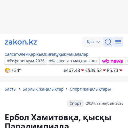
Қаз
Саясат
Әлем
Қаржы
Оқиға
Құқық
Мақалалар
#Референдум-2026
#Қазақстан мақтанышы
+34°
$
467.48
€
539.52
₽
5.73
Басты
Барлық жаңалықтар
Спорт жаңалықтары
Спорт
20:34, 29 маусым 2026
Ербол Хамитовқа, қысқы
Паралимпиада