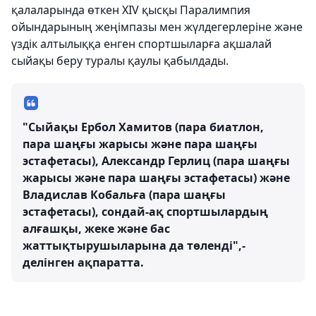
қалаларында өткен XIV қысқы Паралимпия
ойындарының жеңімпазы мен жүлдегерлеріне және
үздік алтылыққа енген спортшыларға ақшалай
сыйақы беру туралы қаулы қабылдады.
"Сыйақы Ербол Хамитов (пара биатлон,
пара шаңғы жарысы және пара шаңғы
эстафетасы), Александр Герлиц (пара шаңғы
жарысы және пара шаңғы эстафетасы) және
Владислав Кобальға (пара шаңғы
эстафетасы), сондай-ақ спортшылардың
алғашқы, жеке және бас
жаттықтырушыларына да төленді",-
делінген ақпаратта.