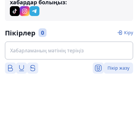
хабардар болыңыз:
Пікірлер
0
Кіру
Пікір жазу