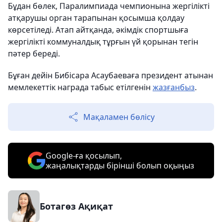
Бұдан бөлек, Паралимпиада чемпионына жергілікті
атқарушы орган тарапынан қосымша қолдау
көрсетіледі. Атап айтқанда, әкімдік спортшыға
жергілікті коммуналдық тұрғын үй қорынан тегін
пәтер береді.
Бұған дейін Бибісара Асаубаеваға президент атынан
мемлекеттік награда табыс етілгенін
жазғанбыз
.
Мақаламен бөлісу
Google-ға қосылып,
жаңалықтарды бірінші болып оқыңыз
Ботагөз Ақиқат