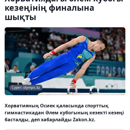
кезеңінің финалына
шықты
Сурет: olympic.kz
Хорватияның Осиек қаласында спорттық
гимнастикадан Әлем кубогының кезекті кезеңі
басталды, деп хабарлайды Zakon.kz.