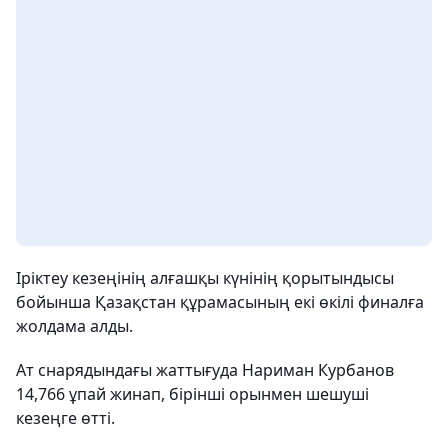
Іріктеу кезеңінің алғашқы күнінің қорытындысы
бойынша Қазақстан құрамасының екі өкілі финалға
жолдама алды.
Ат снарядындағы жаттығуда Нариман Курбанов
14,766 ұпай жинап, бірінші орынмен шешуші
кезеңге өтті.