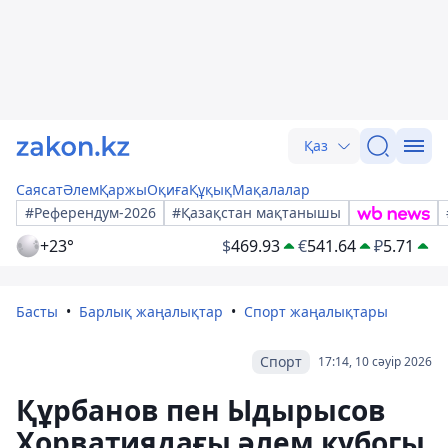
Қаз
Саясат
Әлем
Қаржы
Оқиға
Құқық
Мақалалар
#Референдум-2026
#Қазақстан мақтанышы
+23°
$
469.93
€
541.64
₽
5.71
Басты
Барлық жаңалықтар
Спорт жаңалықтары
Спорт
17:14, 10 сәуір 2026
Құрбанов пен Ыдырысов
Хорватиядағы әлем кубогы