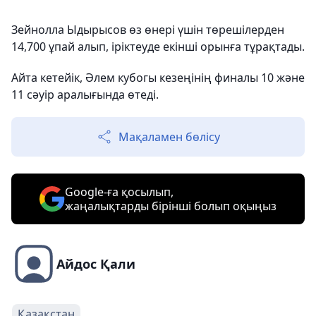
Зейнолла Ыдырысов өз өнері үшін төрешілерден
14,700 ұпай алып, іріктеуде екінші орынға тұрақтады.
Айта кетейік, Әлем кубогы кезеңінің финалы 10 және
11 сәуір аралығында өтеді.
Мақаламен бөлісу
Google-ға қосылып,
жаңалықтарды бірінші болып оқыңыз
Айдос Қали
Қазақстан