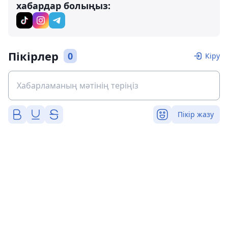
хабардар болыңыз:
Пікірлер
0
Кіру
Пікір жазу