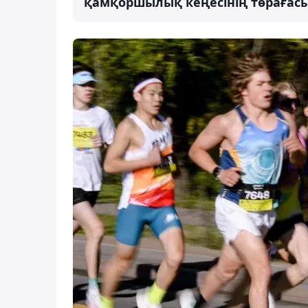
қамқоршылық кеңесінің төрағас