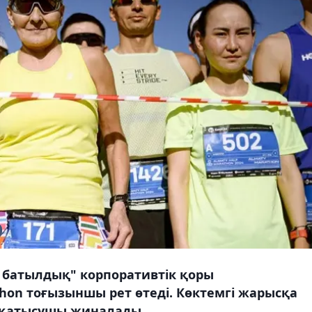
 – батылдық" корпоративтік қоры
hon тоғызыншы рет өтеді. Көктемгі жарысқа
ам қатысушы жиналады.