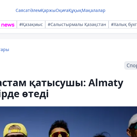
Саясат
Әлем
Қаржы
Оқиға
Құқық
Мақалалар
#Қазақмыс
#Салыстырмалы Қазақстан
#Халық бухг
тары
Спо
 астам қатысушы: Almaty
ірде өтеді