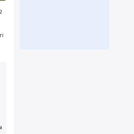
2
гі
ы