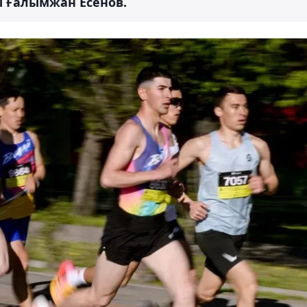
ы Ғалымжан Есенов.