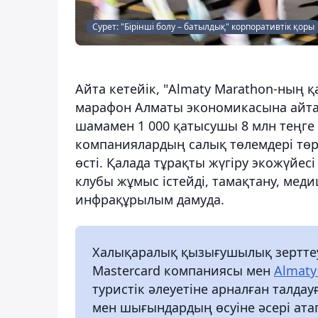
Сурет: "Бірінші болу – батылдық" корпоративтік қоры
Айта кетейік, "Almaty Marathon-ның қа
марафон Алматы экономикасына айтарл
шамамен 1 000 қатысушы 8 млн теңге 
компаниялардың салық төлемдері төрт
өсті. Қалада тұрақты жүгіру экожүйес
клубы жұмыс істейді, тамақтану, ме
инфрақұрылым дамуда.
Халықаралық қызығушылық зерттеу
Mastercard компаниясы мен
Almaty
туристік әлеуетіне арналған талдау
мен шығындардың өсуіне әсері атап