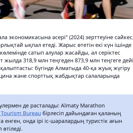
ла экономикасына әсері" (2024) зерттеуіне сәйкес
ықтай ықпал етеді. Жарыс өтетін екі күн ішінде
көлемінде сатып алулар жасайды, ал серіктес
 жылда 318,9 млн теңгеден 873,9 млн теңгеге дей
і қалыптасты: бүгінде Алматыда 40-қа жуық жүгіру
дицина және спорттық жабдықтар салаларында
лермен де расталады: Almaty Marathon
 Tourism Bureau
бірлесіп дайындаған қаланың
ға енген, онда ірі іс-шаралардың туристік ағын
 өтіледі.