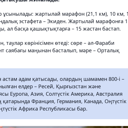
ұсынылады: жартылай марафон (21,1 км), 10 км, 
ндалық эстафета – Экиден. Жартылай марафонға 1
ы, ал басқа қашықтықтарға – 15 жастан бастап.
 таулар көрінісімен өтеді: сөре – әл-Фараби
т саябағы маңынан басталып, мәре – Орталық
н астам адам қатысады, олардың шамамен 800-і –
нылған елдер – Ресей, Қырғызстан және
сы Еуропа, Азия, Солтүстік Америка, Австралия
қатарында Франция, Германия, Канада, Оңтүстік
ңтүстік Африка Республикасы бар.