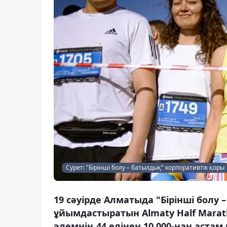
Сурет: "Бірінші болу – батылдық" корпоративтік қоры
19 сәуірде Алматыда "Бірінші болу
ұйымдастыратын Almaty Half Marat
әлемнің 44 елінен 10 000-нан аст