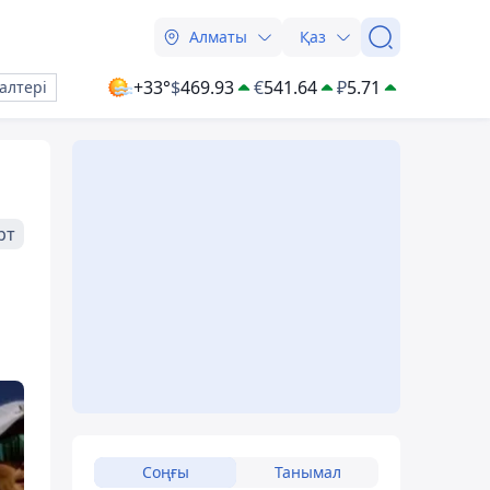
Алматы
Қаз
+33°
$
469.93
€
541.64
₽
5.71
алтері
рт
Соңғы
Танымал