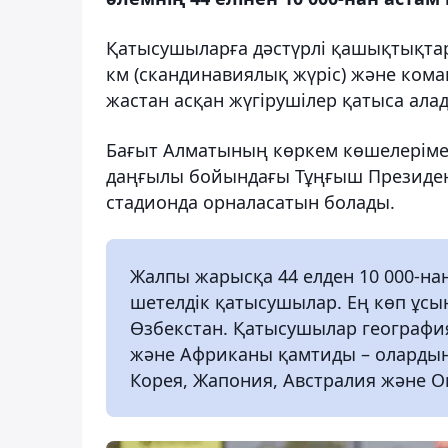
Қатысушыларға дәстүрлі қашықтықтар 
км (скандинавиялық жүріс) және кома
жастан асқан жүгірушілер қатыса алад
Бағыт Алматының көркем көшелерімен,
даңғылы бойындағы Тұңғыш Президен
стадионда орналасатын болады.
Жалпы жарысқа 44 елден 10 000-на
шетелдік қатысушылар. Ең көп ұсы
Өзбекстан. Қатысушылар география
және Африканы қамтиды – олардың 
Корея, Жапония, Австралия және О