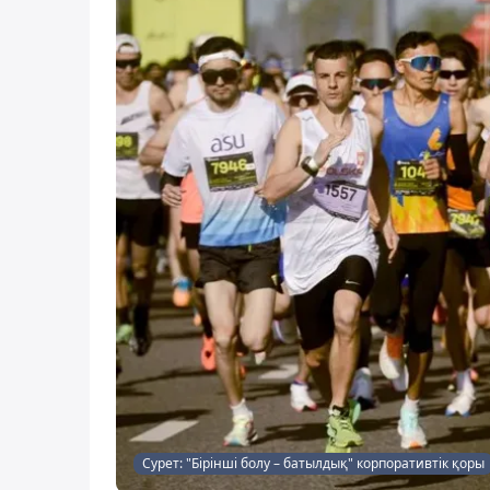
Сурет: "Бірінші болу – батылдық" корпоративтік қоры