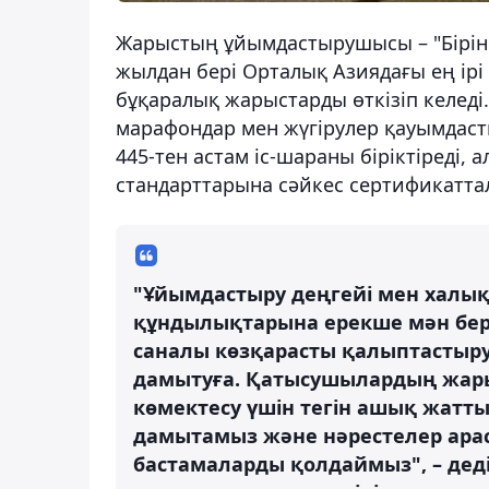
Жарыстың ұйымдастырушысы – "Бірінш
жылдан бері Орталық Азиядағы ең ірі 
бұқаралық жарыстарды өткізіп келед
марафондар мен жүгірулер қауымдастығ
445-тен астам іс-шараны біріктіреді, 
стандарттарына сәйкес сертификатта
"Ұйымдастыру деңгейі мен халық
құндылықтарына ерекше мән бере
саналы көзқарасты қалыптастыру
дамытуға. Қатысушылардың жарыс
көмектесу үшін тегін ашық жатты
дамытамыз және нәрестелер арас
бастамаларды қолдаймыз", – деді