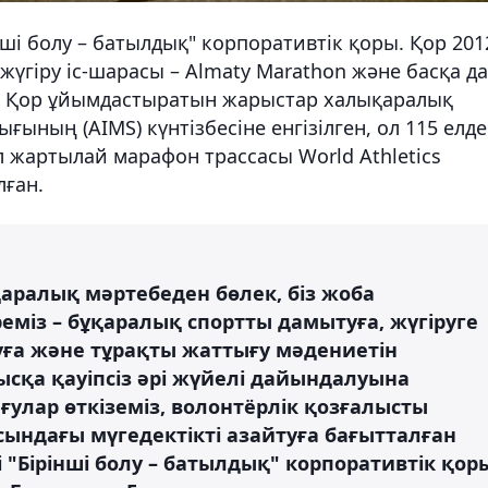
і болу – батылдық" корпоративтік қоры. Қор 201
жүгіру іс-шарасы – Almaty Marathon және басқа да
і. Қор ұйымдастыратын жарыстар халықаралық
ының (AIMS) күнтізбесіне енгізілген, ол 115 елде
ал жартылай марафон трассасы World Athletics
лған.
аралық мәртебеден бөлек, біз жоба
міз – бұқаралық спортты дамытуға, жүгіруге
ға және тұрақты жаттығу мәдениетін
қа қауіпсіз әрі жүйелі дайындалуына
ғулар өткіземіз, волонтёрлік қозғалысты
ындағы мүгедектікті азайтуға бағытталған
 "Бірінші болу – батылдық" корпоративтік қор