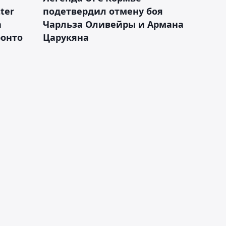
ter
подетвердил отмену боя
а
Чарльза Оливейры и Армана
ронто
Царукяна