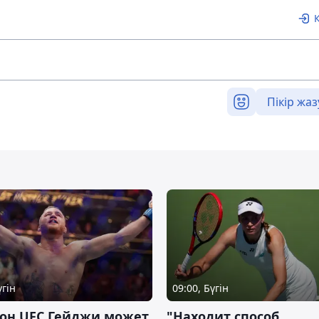
Пікір жаз
үгін
09:00, Бүгін
он UFC Гейджи может
"Находит способ