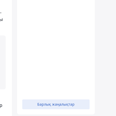
-
ғы
Барлық жаңалықтар
р