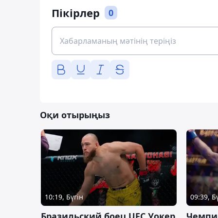
Пікірлер
0
Оқи отырыңыз
10:19, Бүгін
09:39, Б
Бразильский боец UFC Уокер
Чемпи