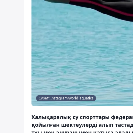
Сурет: Instagram/world_aquatics
Халықаралық су спорттары федерац
қойылған шектеулерді алып тастад
туы мен әнұранымен қатыса алады,