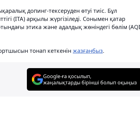
қаралық допинг-тексеруден өтуі тиіс. Бұл
тігі (ITA) арқылы жүргізіледі. Сонымен қатар
ындағы этика және адалдық жөніндегі бөлім (AQI
портшысын тонап кеткенін
жазғанбыз
.
Google-ға қосылып,
жаңалықтарды бірінші болып оқыңыз