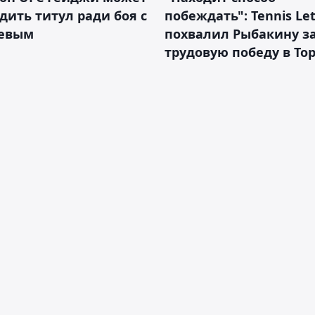
дить титул ради боя с
побеждать": Tennis Let
евым
похвалил Рыбакину з
трудовую победу в То