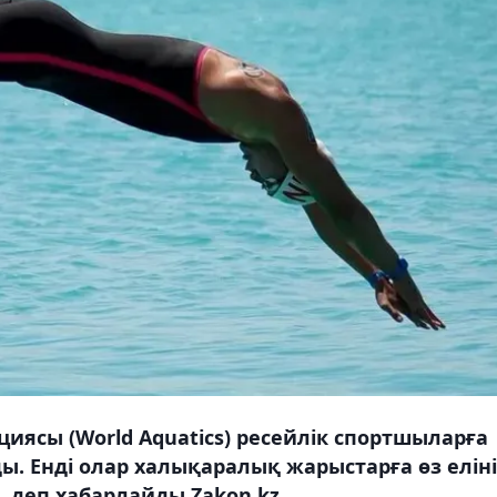
иясы (World Aquatics) ресейлік спортшыларға
ы. Енді олар халықаралық жарыстарға өз елін
 деп хабарлайды Zakon.kz.