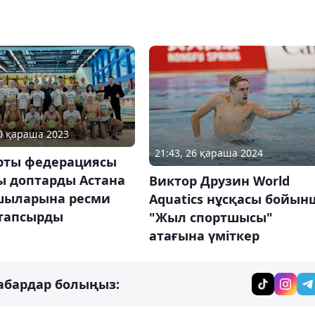
20 қараша 2023
21:43, 26 қараша 2024
орты федерациясы
ы доптарды Астана
Виктор Друзин World
шыларына ресми
Aquatics нұсқасы бойын
 тапсырды
"Жыл спортшысы"
атағына үміткер
абардар болыңыз: