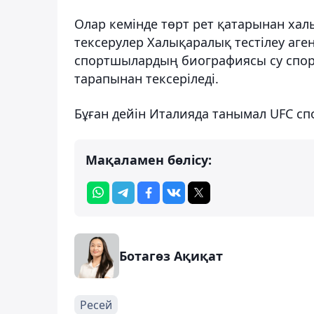
Олар кемінде төрт рет қатарынан халы
тексерулер Халықаралық тестілеу агент
спортшылардың биографиясы су спорт
тарапынан тексеріледі.
Бұған дейін Италияда танымал UFC с
Мақаламен бөлісу:
Ботагөз Ақиқат
Ресей