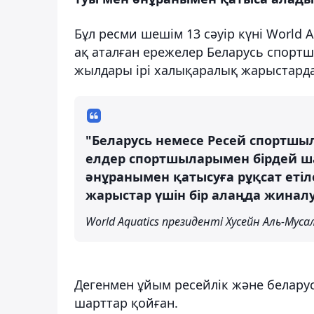
Бұл ресми шешім 13 сәуір күні World
ақ аталған ережелер Беларусь спортш
жылдары ірі халықаралық жарыстарда
"Беларусь немесе Ресей спортшы
елдер спортшыларымен бірдей ша
әнұранымен қатысуға рұқсат етіл
жарыстар үшін бір алаңда жиналу
World Aquatics президенті Хусейн Аль-Мус
Дегенмен ұйым ресейлік және белару
шарттар қойған.