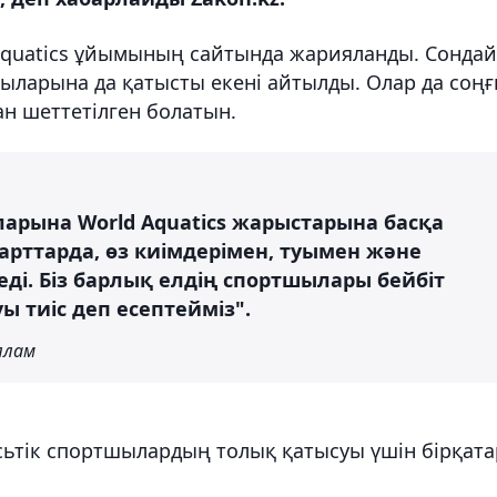
 Aquatics ұйымының сайтында жарияланды. Сондай
ыларына да қатысты екені айтылды. Олар да соң
н шеттетілген болатын.
ларына World Aquatics жарыстарына басқа
рттарда, өз киімдерімен, туымен және
еді. Біз барлық елдің спортшылары бейбіт
ы тиіс деп есептейміз".
аллам
сьтік спортшылардың толық қатысуы үшін бірқата