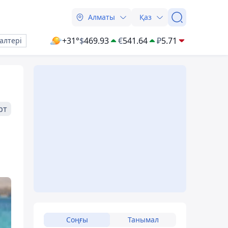
Алматы
Қаз
+31°
$
469.93
€
541.64
₽
5.71
алтері
рт
Соңғы
Танымал