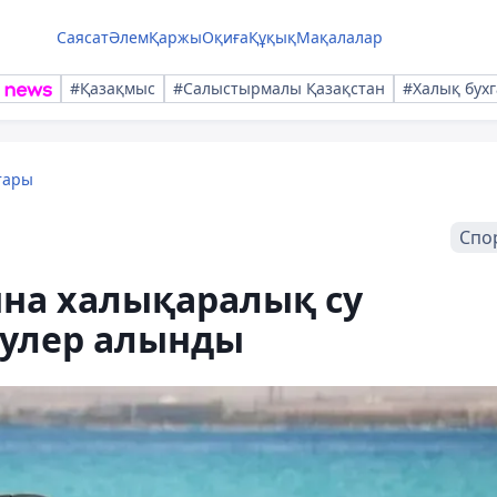
Саясат
Әлем
Қаржы
Оқиға
Құқық
Мақалалар
#Қазақмыс
#Салыстырмалы Қазақстан
#Халық бухг
тары
Спо
на халықаралық су
улер алынды