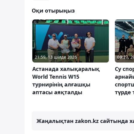
Оқи отырыңыз
21:59, 13 шілде 2026
09:27, 
Астанада халықаралық
Су сп
World Tennis W15
арнай
турнирінің алғашқы
спорт
аптасы аяқталды
түрде
Жаңалықтан zakon.kz сайтында х