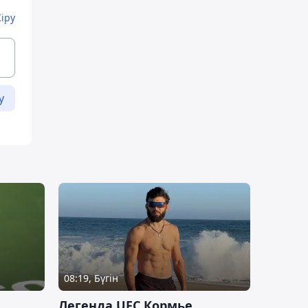
Кіру
у
08:19, Бүгін
Легенда UFC Кормье