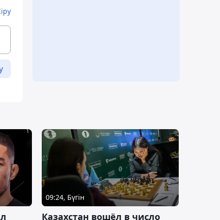
Кіру
у
09:24, Бүгін
ал
Казахстан вошёл в число