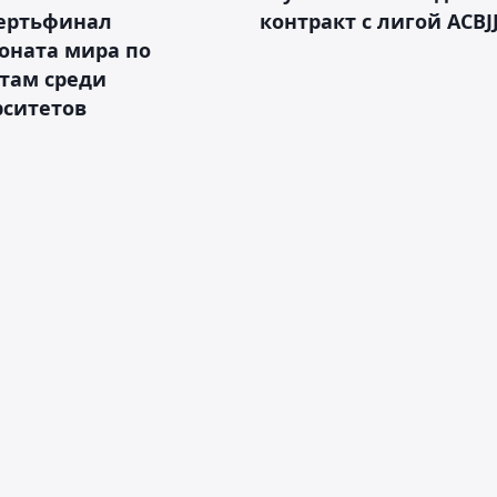
вертьфинал
контракт с лигой ACBJ
оната мира по
там среди
рситетов