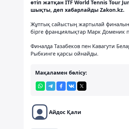
өтіп жатқан ITF World Tennis Tour 
шықты, деп хабарлайды Zakon.kz.
Жұптық сайыстың жартылай финалынд
бірге франциялықтар Марк Доменик пен
Финалда Тазабеков пен Кавагути Белар
Рыбкинге қарсы ойнайды.
Мақаламен бөлісу:
Айдос Қали