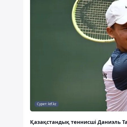
Сурет: ktf.kz
Қазақстандық теннисші Даниэль Т