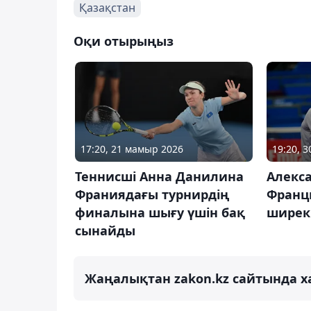
Қазақстан
Оқи отырыңыз
17:20, 21 мамыр 2026
19:20, 
Теннисші Анна Данилина
Алекс
Франиядағы турнирдің
Франц
финалына шығу үшін бақ
ширек
сынайды
Жаңалықтан zakon.kz сайтында х