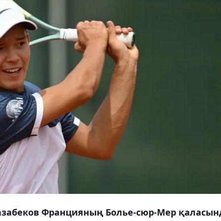
азабеков Францияның Болье-сюр-Мер қаласын