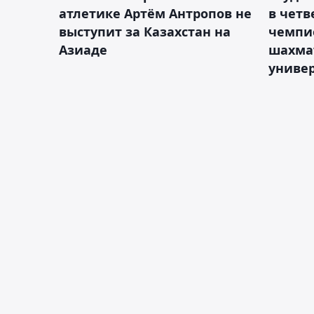
атлетике Артём Антропов не
в чет
выступит за Казахстан на
чемпи
Азиаде
шахма
униве