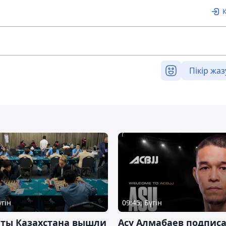
Пікір жаз
үгін
09:45, Бүгін
нты Казахстана вышли
Асу Алмабаев подпис