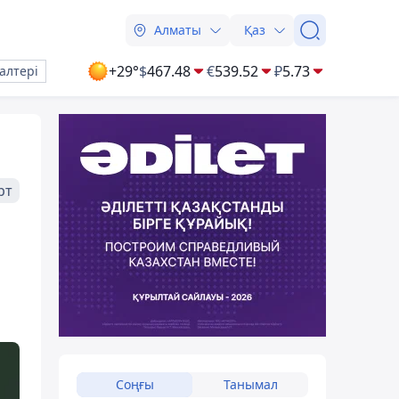
Алматы
Қаз
+29°
$
467.48
€
539.52
₽
5.73
алтері
рт
Соңғы
Танымал