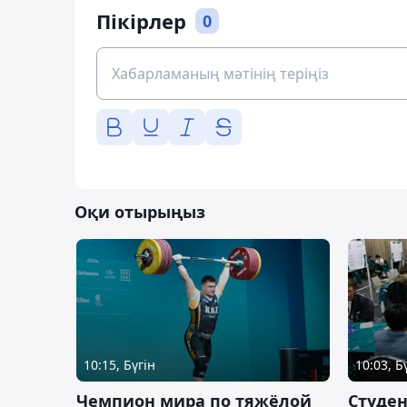
Пікірлер
0
Оқи отырыңыз
10:15, Бүгін
10:03, Б
Чемпион мира по тяжёлой
Студе