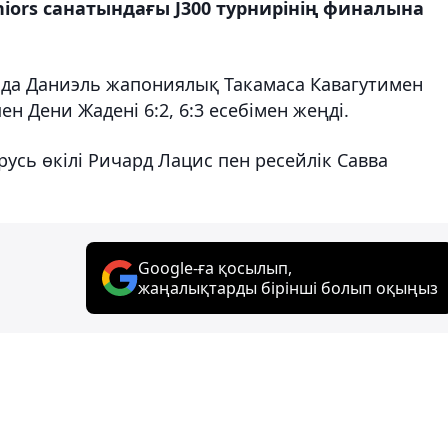
Juniors санатындағы J300 турнирінің финалына
а Даниэль жапониялық Такамаса Кавагутимен
 Дени Жадені 6:2, 6:3 есебімен жеңді.
усь өкілі Ричард Лацис пен ресейлік Савва
Google-ға қосылып,
жаңалықтарды бірінші болып оқыңыз