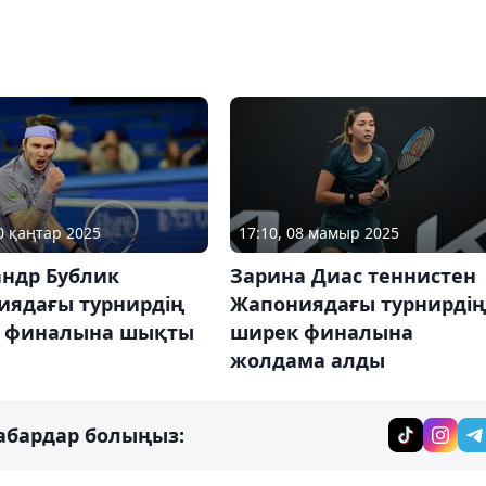
30 қаңтар 2025
17:10, 08 мамыр 2025
андр Бублик
Зарина Диас теннистен
иядағы турнирдің
Жапониядағы турнирдің
 финалына шықты
ширек финалына
жолдама алды
абардар болыңыз: