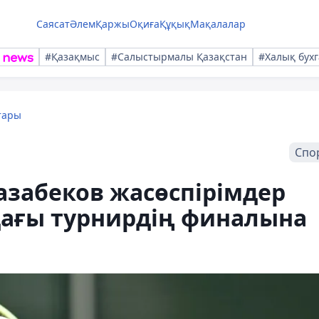
Саясат
Әлем
Қаржы
Оқиға
Құқық
Мақалалар
#Қазақмыс
#Салыстырмалы Қазақстан
#Халық бухг
тары
Спо
азабеков жасөспірімдер
ағы турнирдің финалына