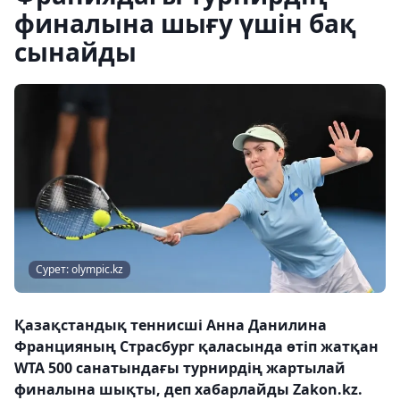
финалына шығу үшін бақ
сынайды
Сурет: olympic.kz
Қазақстандық теннисші Анна Данилина
Францияның Страсбург қаласында өтіп жатқан
WTA 500 санатындағы турнирдің жартылай
финалына шықты, деп хабарлайды Zakon.kz.