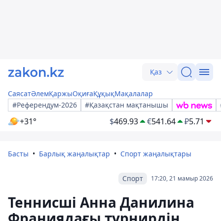
Қаз
Саясат
Әлем
Қаржы
Оқиға
Құқық
Мақалалар
#Референдум-2026
#Қазақстан мақтанышы
+31°
$
469.93
€
541.64
₽
5.71
Басты
Барлық жаңалықтар
Спорт жаңалықтары
Спорт
17:20, 21 мамыр 2026
Теннисші Анна Данилина
Франиядағы турнирдің