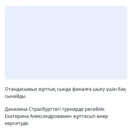
Отандасымыз жұптық сында финалға шығу үшін бақ
сынайды.
Данилина Страсбургтегі турнирде ресейлік
Екатерина Александровамен жұптасып өнер
көрсетуде.