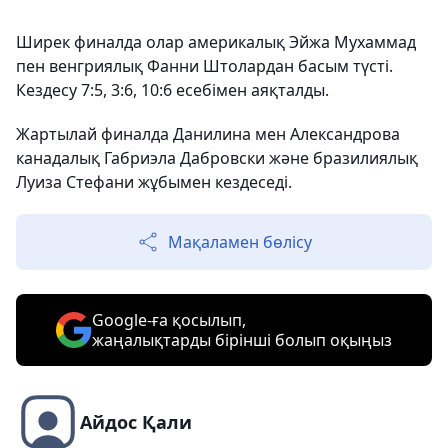
Ширек финалда олар америкалық Эйжа Мухаммад
пен венгриялық Фанни Штолардан басым түсті.
Кездесу 7:5, 3:6, 10:6 есебімен аяқталды.
Жартылай финалда Данилина мен Александрова
канадалық Габриэла Дабровски және бразилиялық
Луиза Стефани жұбымен кездеседі.
Мақаламен бөлісу
Google-ға қосылып,
жаңалықтарды бірінші болып оқыңыз
Айдос Қали