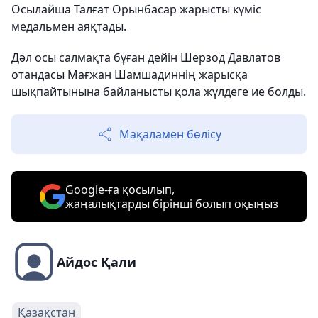
Осылайша Талғат Орынбасар жарысты күміс
медальмен аяқтады.
Дәл осы салмақта бұған дейін Шерзод Давлатов
отандасы Мағжан Шамшадиннің жарысқа
шықпайтынына байланысты қола жүлдеге ие болды.
Мақаламен бөлісу
Google-ға қосылып,
жаңалықтарды бірінші болып оқыңыз
Айдос Қали
Қазақстан