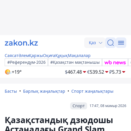
Қаз
Саясат
Әлем
Қаржы
Оқиға
Құқық
Мақалалар
#Референдум-2026
#Қазақстан мақтанышы
+19°
$
467.48
€
539.52
₽
5.73
Басты
Барлық жаңалықтар
Спорт жаңалықтары
Спорт
17:47, 08 мамыр 2026
Қазақстандық дзюдошы
Астанадағы Grand Slam