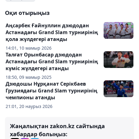
Оқи отырыңыз
Аңсарбек Ғайнуллин дзюдодан
Астанадағы Grand Slam турнирінің
қола жүлдегері атанды
14:01, 10 мамыр 2026
Талғат Орынбасар дзюдодан
Астанадағы Grand Slam турнирінің
күміс жүлдегері атанды
18:50, 09 мамыр 2025
Дзюдошы Нұрқанат Серікбаев
Грузиядағы Grand Slam турнирінің
чемпионы атанды
21:01, 20 наурыз 2026
Жаңалықтан zakon.kz сайтында
хабардар болыңыз: