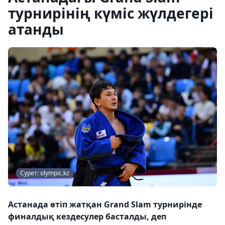
турнирінің күміс жүлдегері
атанды
Сурет: olympic.kz
Астанада өтіп жатқан Grand Slam турнирінде
финалдық кездесулер басталды, деп