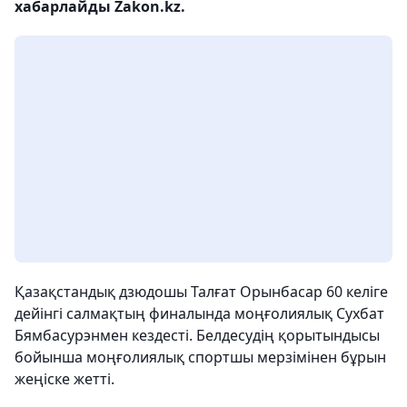
хабарлайды Zakon.kz.
Қазақстандық дзюдошы Талғат Орынбасар 60 келіге
дейінгі салмақтың финалында моңғолиялық Сухбат
Бямбасурэнмен кездесті. Белдесудің қорытындысы
бойынша моңғолиялық спортшы мерзімінен бұрын
жеңіске жетті.