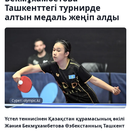
Ташкенттегі турнирде
алтын медаль жеңіп алды
Сурет: olympic.kz
Үстел теннисінен Қазақстан құрамасының өкілі
Жәния Бекмұхамбетова Өзбекстанның Ташкент