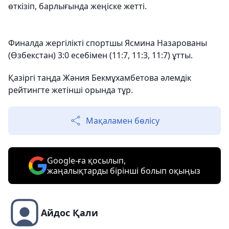
өткізіп, барлығында жеңіске жетті.
Финалда жергілікті спортшы Ясмина Назарованы
(Өзбекстан) 3:0 есебімен (11:7, 11:3, 11:7) ұтты.
Қазіргі таңда Жәния Бекмұхамбетова әлемдік
рейтингте жетінші орында тұр.
Мақаламен бөлісу
Google-ға қосылып,
жаңалықтарды бірінші болып оқыңыз
Айдос Қали