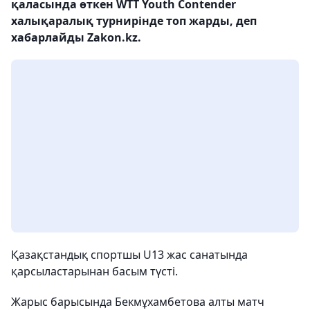
қаласында өткен WTT Youth Contender
халықаралық турнирінде топ жарды, деп
хабарлайды Zakon.kz.
Қазақстандық спортшы U13 жас санатында
қарсыластарынан басым түсті.
Жарыс барысында Бекмұхамбетова алты матч