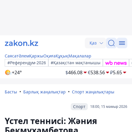
Қаз
Саясат
Әлем
Қаржы
Оқиға
Құқық
Мақалалар
#Референдум-2026
#Қазақстан мақтанышы
+24°
$
466.08
€
538.56
₽
5.65
Басты
Барлық жаңалықтар
Спорт жаңалықтары
Спорт
18:00, 15 мамыр 2026
Үстел теннисі: Жәния
Бекмұхамбетова