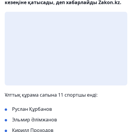
кезеңіне қатысады, деп хабарлайды Zakon.kz.
Ұлттық құрама сапына 11 спортшы енді:
Руслан Құрбанов
Эльмир Әлімжанов
Кирилл Проходов