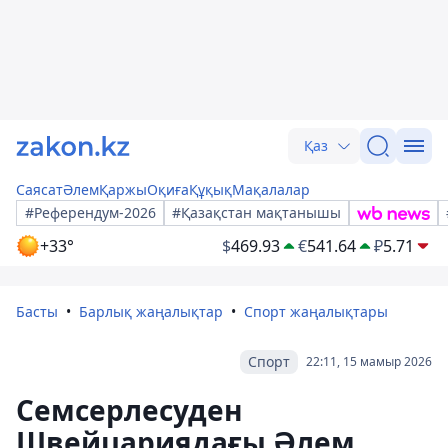
Қаз
Саясат
Әлем
Қаржы
Оқиға
Құқық
Мақалалар
#Референдум-2026
#Қазақстан мақтанышы
+33°
$
469.93
€
541.64
₽
5.71
Басты
Барлық жаңалықтар
Спорт жаңалықтары
Спорт
22:11, 15 мамыр 2026
Семсерлесуден
Швейцариядағы Әлем