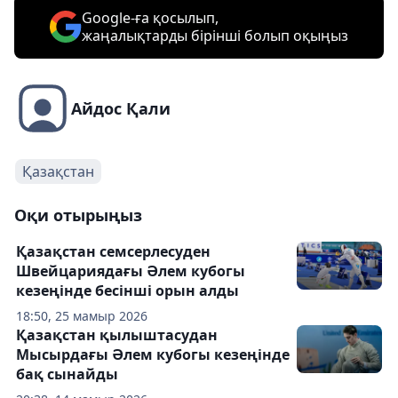
Google-ға қосылып,
жаңалықтарды бірінші болып оқыңыз
Айдос Қали
Қазақстан
Оқи отырыңыз
Қазақстан семсерлесуден
Швейцариядағы Әлем кубогы
кезеңінде бесінші орын алды
18:50, 25 мамыр 2026
Қазақстан қылыштасудан
Мысырдағы Әлем кубогы кезеңінде
бақ сынайды