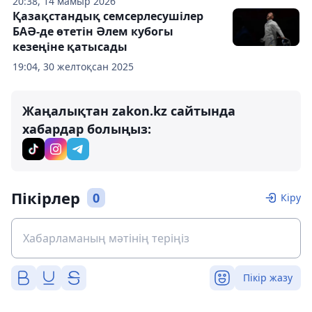
20:38, 14 мамыр 2026
Қазақстандық семсерлесушілер
БАӘ-де өтетін Әлем кубогы
кезеңіне қатысады
19:04, 30 желтоқсан 2025
Жаңалықтан zakon.kz сайтында
хабардар болыңыз:
Пікірлер
0
Кіру
Пікір жазу