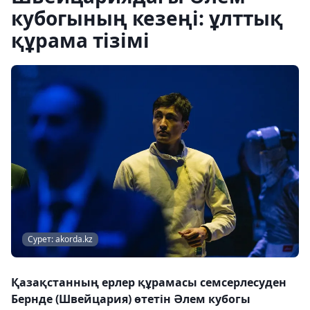
кубогының кезеңі: ұлттық
құрама тізімі
Сурет: akorda.kz
Қазақстанның ерлер құрамасы семсерлесуден
Бернде (Швейцария) өтетін Әлем кубогы