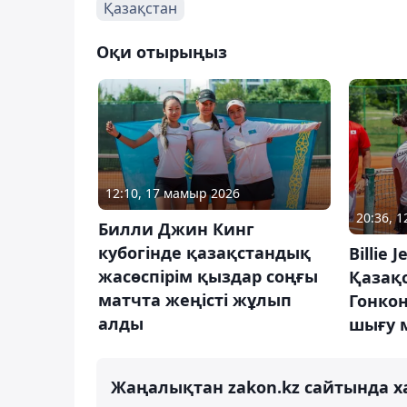
Қазақстан
Оқи отырыңыз
12:10, 17 мамыр 2026
20:36, 
Билли Джин Кинг
кубогінде қазақстандық
Billie 
жасөспірім қыздар соңғы
Қазақс
матчта жеңісті жұлып
Гонкон
алды
шығу м
Жаңалықтан zakon.kz сайтында х