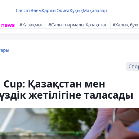
Саясат
Әлем
Қаржы
Оқиға
Құқық
Мақалалар
#Қазақмыс
#Салыстырмалы Қазақстан
#Халық бухг
тары
Спо
ng Cup: Қазақстан мен
здік жетілігіне таласады