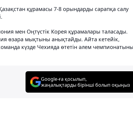
Қазақстан құрамасы 7-8 орындарды сарапқа салу
.
апония мен Оңтүстік Корея құрамалары таласады.
лия өзара мықтыны анықтайды. Айта кетейік,
оманда күзде Чехияда өтетін әлем чемпионатын
Google-ға қосылып,
жаңалықтарды бірінші болып оқыңыз