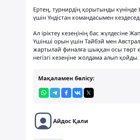
Ертең, турнирдің қорытынды күнінде 
үшін Үндістан командасымен кездеседі
Ал іріктеу кезеңінің бас жүлдесіне Ж
Үшінші орын үшін Тайбэй мен Австра
жартылай финалға шыққан осы төрт к
негізгі кезеңіне жолдама алып қойды.
Мақаламен бөлісу:
Айдос Қали