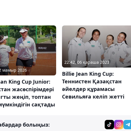
22:42, 06 қараша 2023
12 мамыр 2026
Billie Jean King Cup:
Теннистен Қазақстан
Jean King Cup Junior:
әйелдер құрамасы
тан жасөспірімдері
Севильяға келіп жетті
гты жеңіп, топтан
үмкіндігін сақтады
абардар болыңыз: