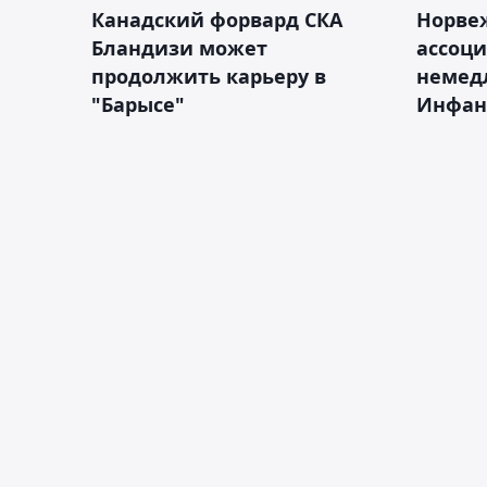
Канадский форвард СКА
Норве
Бландизи может
ассоци
продолжить карьеру в
немед
"Барысе"
Инфан