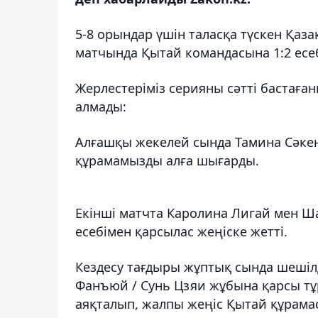
5-8 орындар үшін таласқа түскен Қаз
матчында Қытай командасына 1:2 есеб
Жерлестеріміз серияны сәтті бастаға
алмады:
Алғашқы жекелей сында Тамина Сәкен 
құрамамызды алға шығарды.
Екінші матчта Каролина Лигай мен Ша
есебімен қарсылас жеңіске жетті.
Кездесу тағдыры жұптық сында шешіл
Фанъюй / Сунь Цзяи жұбына қарсы тұрд
аяқталып, жалпы жеңіс Қытай құрамас