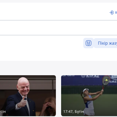
Пікір жаз
үгін
17:47, Бүгін