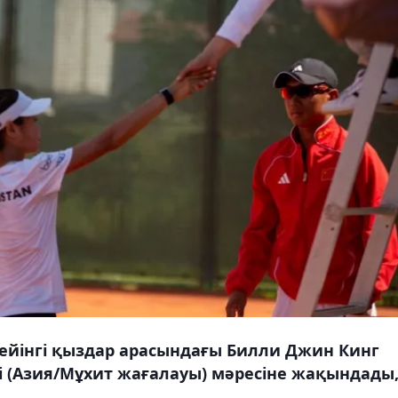
ейінгі қыздар арасындағы Билли Джин Кинг
і (Азия/Мұхит жағалауы) мәресіне жақындады