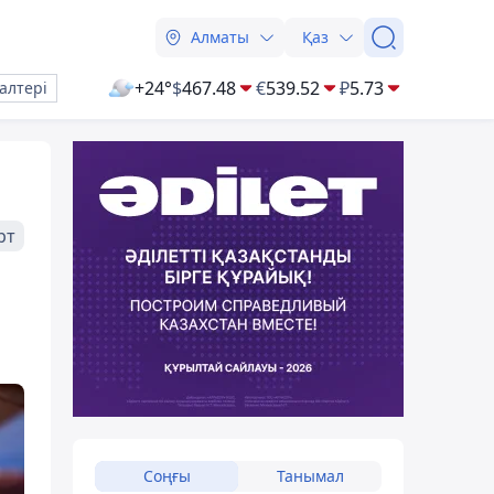
Алматы
Қаз
+24°
$
467.48
€
539.52
₽
5.73
алтері
рт
Соңғы
Танымал