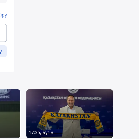
Кіру
у
17:35, Бүгін