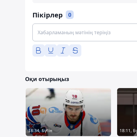
Пікірлер
0
Оқи отырыңыз
18:34, Бүгін
18:11, Б