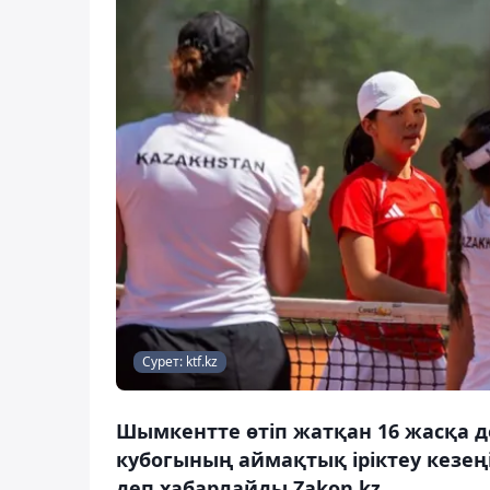
Сурет: ktf.kz
Шымкентте өтіп жатқан 16 жасқа д
кубогының аймақтық іріктеу кезең
деп хабарлайды Zakon.kz.