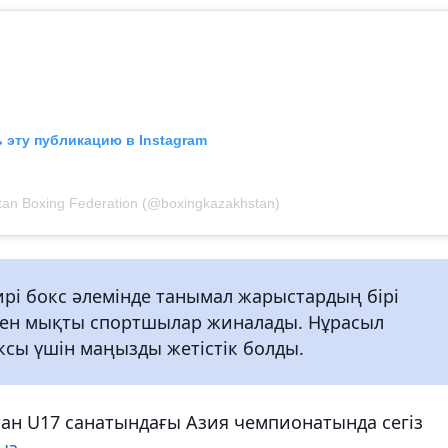
 эту публикацию в Instagram
an Boxing Federation (@boxingkazakhstan)
ирі бокс әлемінде танымал жарыстардың бірі
рден мықты спортшылар жиналады. Нұрасыл
оксы үшін маңызды жетістік болды.
тан U17 санатындағы Азия чемпионатында сегіз
ыз
.