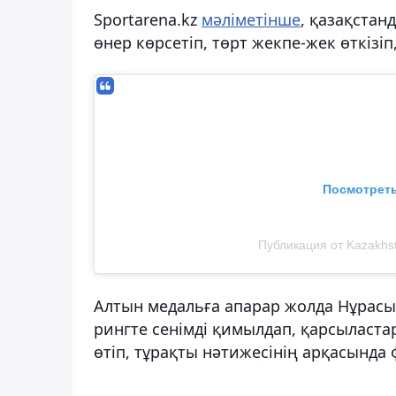
Sportarena.kz
мәліметінше
, қазақстан
өнер көрсетіп, төрт жекпе-жек өткізі
Посмотреть
Публикация от Kazakhst
Алтын медальға апарар жолда Нұрасы
рингте сенімді қимылдап, қарсыластар
өтіп, тұрақты нәтижесінің арқасында 