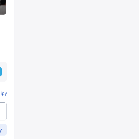
Кіру
у