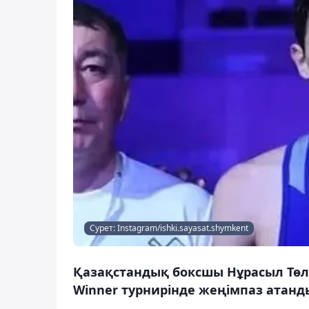
Сурет: Instagram/ishki.sayasat.shymkent
Қазақстандық боксшы Нұрасыл Төл
Winner турнирінде жеңімпаз атанды