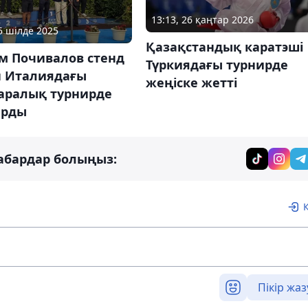
13:13, 26 қаңтар 2026
15 шілде 2025
Қазақстандық каратэші
м Почивалов стенд
Түркиядағы турнирде
н Италиядағы
жеңіске жетті
аралық турнирде
арды
абардар болыңыз:
Пікір жаз