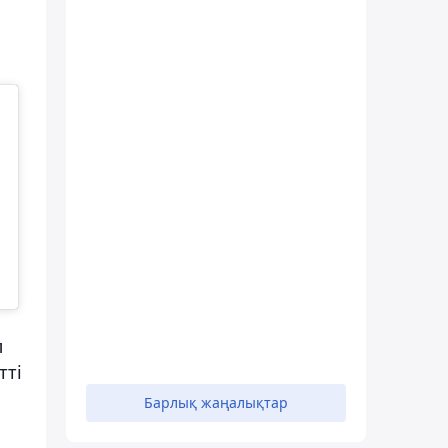
л
тті
Барлық жаңалықтар