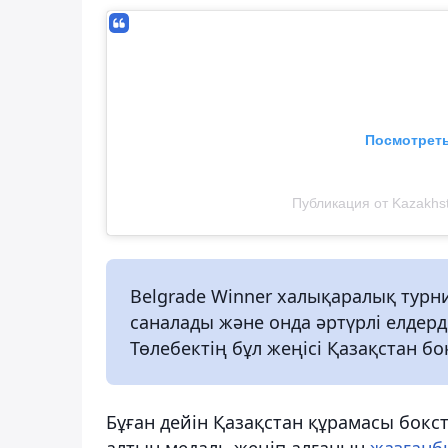
Посмотреть
Публикация от Kazakhst
Belgrade Winner халықаралық турн
саналады және онда әртүрлі елде
Төлебектің бұл жеңісі Қазақстан б
Бұған дейін Қазақстан құрамасы бокс
алтын медаль жеңіп алғанын
жазғанб