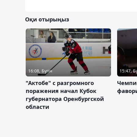
Оқи отырыңыз
16:08, Бүгін
15:47, Б
"Актобе" с разгромного
Чемпи
поражения начал Кубок
фавор
губернатора Оренбургской
области