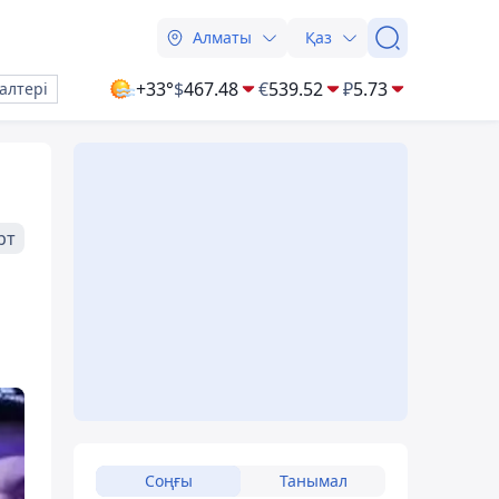
Алматы
Қаз
+33°
$
467.48
€
539.52
₽
5.73
алтері
рт
Соңғы
Танымал