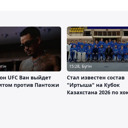
үгін
15:28, Бүгін
он UFC Ван выйдет
Стал известен состав
итом против Пантожи
"Иртыша" на Кубок
Казахстана 2026 по х