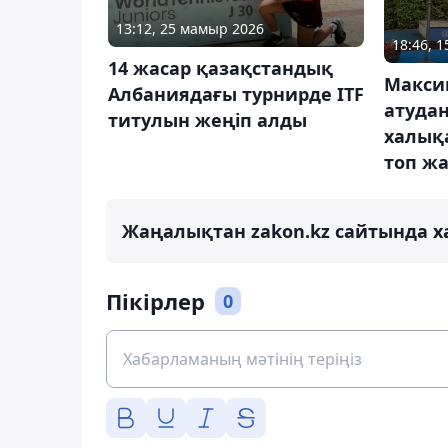
13:12, 25 мамыр 2026
18:46, 
14 жасар қазақстандық
Макси
Албаниядағы турнирде ITF
атуда
титулын жеңіп алды
халық
топ ж
Жаңалықтан zakon.kz сайтында х
Пікірлер
0