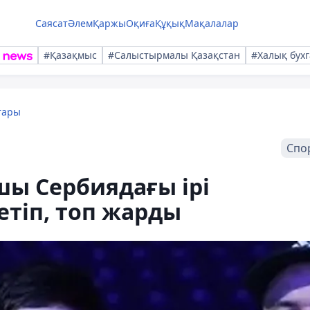
Саясат
Әлем
Қаржы
Оқиға
Құқық
Мақалалар
#Қазақмыс
#Салыстырмалы Қазақстан
#Халық бухг
тары
Спо
ы Сербиядағы ірі
етіп, топ жарды