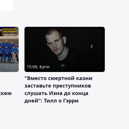
15:09, Бүгін
"Вместо смертной казни
заставьте преступников
оккею
слушать Иэна до конца
дней": Тилл о Гэрри