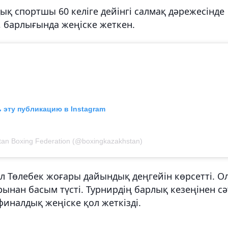
дық спортшы 60 келіге дейінгі салмақ дәрежесінде
п, барлығында жеңіске жеткен.
 эту публикацию в Instagram
an Boxing Federation (@boxingkazakhstan)
л Төлебек жоғары дайындық деңгейін көрсетті. О
ынан басым түсті. Турнирдің барлық кезеңінен сә
финалдық жеңіске қол жеткізді.