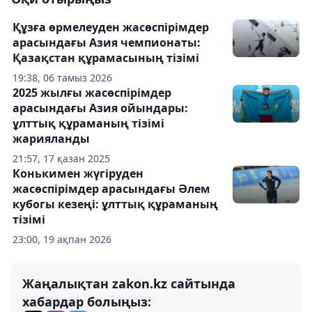
Құзға өрмелеуден жасөспірімдер
арасындағы Азия чемпионаты:
Қазақстан құрамасының тізімі
19:38, 06 тамыз 2026
2025 жылғы жасөспірімдер
арасындағы Азия ойындары:
ұлттық құраманың тізімі
жарияланды
21:57, 17 қазан 2025
Конькимен жүгіруден
жасөспірімдер арасындағы Әлем
кубогы кезеңі: ұлттық құраманың
тізімі
23:00, 19 ақпан 2026
Жаңалықтан zakon.kz сайтында
хабардар болыңыз: