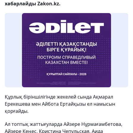
хабарлайды Zakon.kz.
Құрлық біріншілігінде жекелей сында Ақмарал
Ерекешева мен Айбота Ертайқызы ел намысын
қорғайды.
Ал топтық жаттығуларда Айзере Нұрмағамбетова,
Айзере Кеңес, Кристина Чепульская, Аида