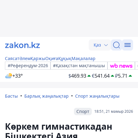
Қаз
Саясат
Әлем
Қаржы
Оқиға
Құқық
Мақалалар
#Референдум-2026
#Қазақстан мақтанышы
+33°
$
469.93
€
541.64
₽
5.71
Басты
Барлық жаңалықтар
Спорт жаңалықтары
Спорт
18:51, 21 мамыр 2026
Көркем гимнастикадан
Бішкектегі Азия