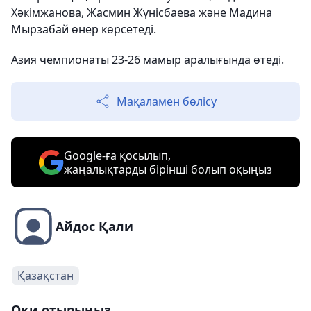
Хәкімжанова, Жасмин Жүнісбаева және Мадина
Мырзабай өнер көрсетеді.
Азия чемпионаты 23-26 мамыр аралығында өтеді.
Мақаламен бөлісу
Google-ға қосылып,
жаңалықтарды бірінші болып оқыңыз
Айдос Қали
Қазақстан
Оқи отырыңыз