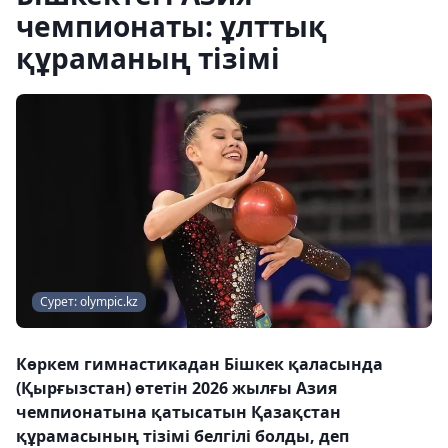
чемпионаты: ұлттық
құраманың тізімі
Сурет: olympic.kz
Көркем гимнастикадан Бішкек қаласында
(Қырғызстан) өтетін 2026 жылғы Азия
чемпионатына қатысатын Қазақстан
құрамасының тізімі белгілі болды, деп