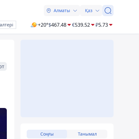
Алматы
Қаз
+20°
$
467.48
€
539.52
₽
5.73
алтері
рт
Соңғы
Танымал