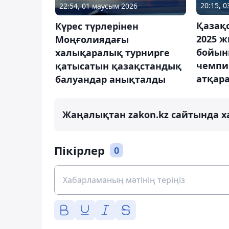
20:15, 
22:54, 01 маусым 2026
Қазақ
Күрес түрлерінен
2025 ж
Моңғолиядағы
бойын
халықаралық турнирге
чемпи
қатысатын қазақстандық
атқар
балуандар анықталды
Жаңалықтан zakon.kz сайтында х
Пікірлер
0