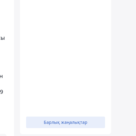
сы
н
19
Барлық жаңалықтар