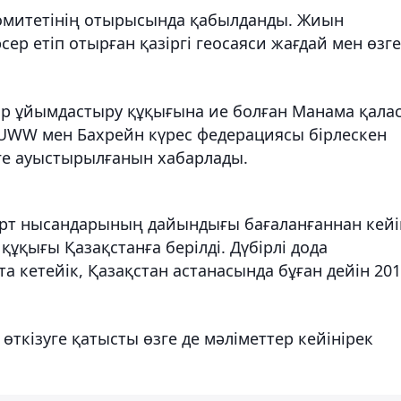
митетінің отырысында қабылданды. Жиын
ер етіп отырған қазіргі геосаяси жағдай мен өзге
р ұйымдастыру құқығына ие болған Манама қала
а UWW мен Бахрейн күрес федерациясы бірлескен
ге ауыстырылғанын хабарлады.
порт нысандарының дайындығы бағаланғаннан кейі
ұқығы Қазақстанға берілді. Дүбірлі дода
та кетейік, Қазақстан астанасында бұған дейін 20
өткізуге қатысты өзге де мәліметтер кейінірек