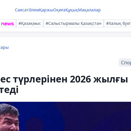
Саясат
Әлем
Қаржы
Оқиға
Құқық
Мақалалар
#Қазақмыс
#Салыстырмалы Қазақстан
#Халық бухг
тары
Спо
рес түрлерінен 2026 жылғы
теді