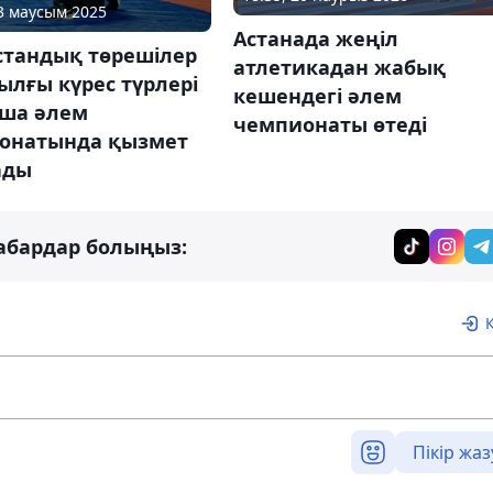
03 маусым 2025
Астанада жеңіл
стандық төрешілер
атлетикадан жабық
ылғы күрес түрлері
кешендегі әлем
ша әлем
чемпионаты өтеді
онатында қызмет
ады
абардар болыңыз:
Пікір жаз