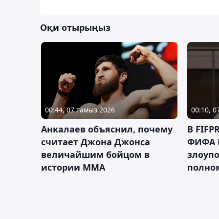
Оқи отырыңыз
00:44, 07 тамыз 2026
00:10, 
Анкалаев объяснил, почему
В FIFP
считает Джона Джонса
ФИФА 
величайшим бойцом в
злоуп
истории ММА
полно