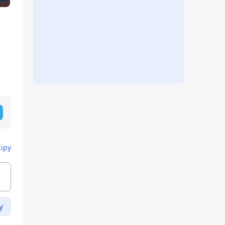
Кіру
у