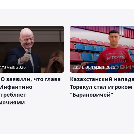
07 тамыз 2026
23:34, 06 тамыз 2026
RO заявили, что глава
Казахстанский напа
Инфантино
Торекул стал игроком
отребляет
"Барановичей"
мочиями