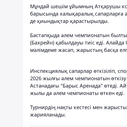
Мұндай шешім ұйымның Атқарушы ко
барысында халықаралық сапарларға әс
де қиындықтар қарастырылды.
Бастапқыда әлем чемпионатын былты
(Бахрейн) қабылдауы тиіс еді. Алайд
мәлімдеме жасап, жарыстың басқа ел
Инспекциялық сапарлар өткізіліп, с
2026 жылғы әлем чемпионатын өткізу қ
Астанадағы "Барыс Аренада" өтеді. Ай
жылы да әлем чемпионаты өткен еді.
Турнирдің нақты кестесі мен жарысты 
жарияланады.