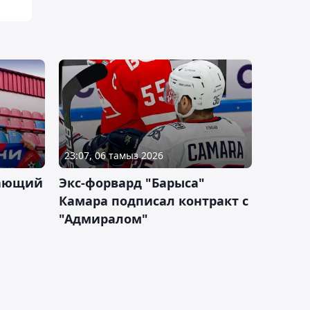
23:07, 06 тамыз 2026
дающий
Экс-форвард "Барыса"
Камара подписал контракт с
"Адмиралом"