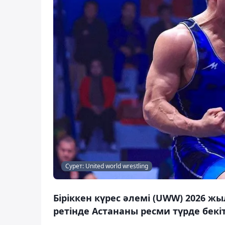
Сурет: United world wrestling
Біріккен күрес әлемі (UWW) 2026 
ретінде Астананы ресми түрде бекіт