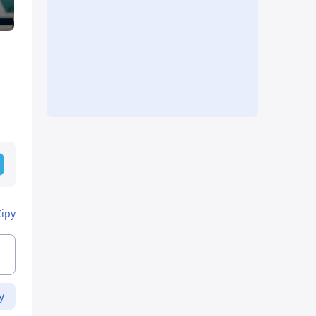
Кіру
у