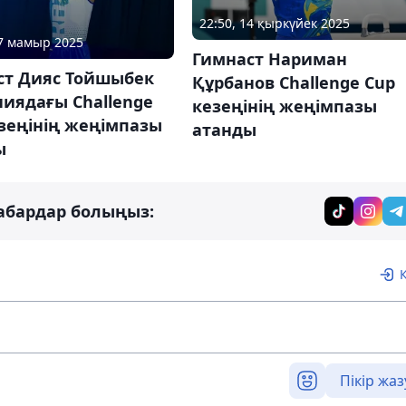
22:50, 14 қыркүйек 2025
17 мамыр 2025
Гимнаст Нариман
ст Дияс Тойшыбек
Құрбанов Challenge Cup
иядағы Challenge
кезеңінің жеңімпазы
зеңінің жеңімпазы
атанды
ы
абардар болыңыз:
Пікір жаз