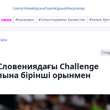
Саясат
Әлем
Қаржы
Оқиға
Құқық
Мақалалар
#Қазақмыс
#Салыстырмалы Қазақстан
#Халық бухг
тары
Спо
Словениядағы Challenge
лына бірінші орынмен