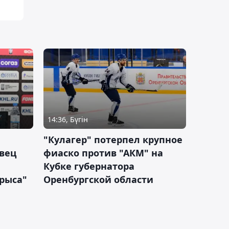
14:36, Бүгін
"Кулагер" потерпел крупное
вец
фиаско против "АКМ" на
Кубке губернатора
арыса"
Оренбургской области