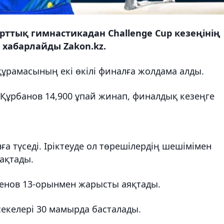
ттық гимнастикадан Challenge Cup кезеңінің
п хабарлайды Zakon.kz.
құрамасының екі өкілі финалға жолдама алды.
Құрбанов 14,900 ұпай жинап, финалдық кезеңге
а түседі. Іріктеуде ол төрешілердің шешімімен
рақтады.
енов 13-орынмен жарысты аяқтады.
секелері 30 мамырда басталады.