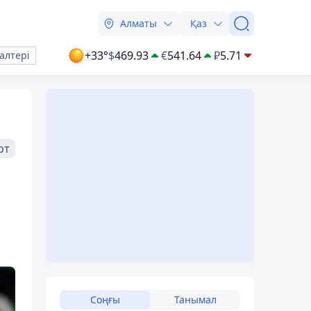
Алматы
Қаз
+33°
$
469.93
€
541.64
₽
5.71
алтері
рт
Соңғы
Танымал