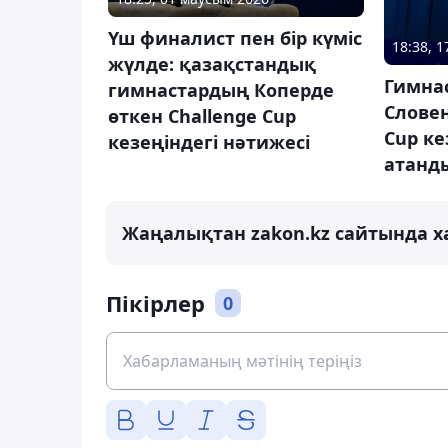
Үш финалист пен бір күміс
18:38, 
жүлде: қазақстандық
Гимна
гимнастардың Коперде
Словен
өткен Challenge Cup
Cup ке
кезеңіндегі нәтижесі
атанд
Жаңалықтан zakon.kz сайтында х
Пікірлер
0