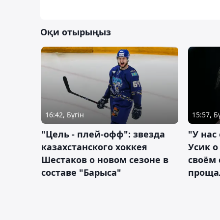
Оқи отырыңыз
16:42, Бүгін
15:57, Б
"Цель - плей-офф": звезда
"У нас
казахстанского хоккея
Усик 
Шестаков о новом сезоне в
своём 
составе "Барыса"
проща