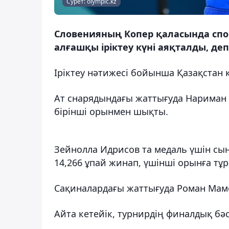
Сурет: olympic.kz
Словенияның Копер қаласында спор
алғашқы іріктеу күні аяқталды, де
Іріктеу нәтижесі бойынша Қазақстан 
Ат снарядындағы жаттығуда Нариман 
бірінші орынмен шықты.
Зейнолла Идрисов та медаль үшін сынғ
14,266 ұпай жинап, үшінші орынға тұ
Сақиналардағы жаттығуда Роман Мам
Айта кетейік, турнирдің финалдық бә