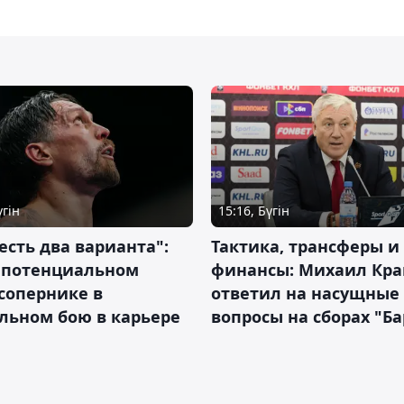
үгін
15:16, Бүгін
 есть два варианта":
Тактика, трансферы и
о потенциальном
финансы: Михаил Кра
сопернике в
ответил на насущные
льном бою в карьере
вопросы на сборах "Б