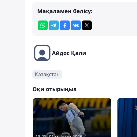
Мақаламен бөлісу:
Айдос Қали
Қазақстан
Оқи отырыңыз
18:25, 01 маусым 2026