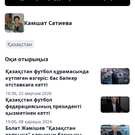
Камшат Сатиева
Қазақстан
Оқи отырыңыз
Қазақстан футбол құрамасында
күтпеген өзгеріс: бас бапкер
отставкаға кетті
16:56, 22 маусым 2026
Қазақстан футбол
федерациясының президенті
қызметінен кетті
19:00, 08 қараша 2024
Болат Жәмішев "Қазақстан
халқына" қорының басшысы