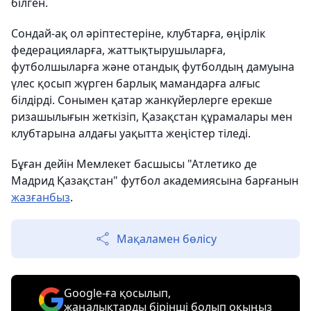
білген.
Сондай-ақ ол әріптестеріне, клубтарға, өңірлік
федерацияларға, жаттықтырушыларға,
футболшыларға және отандық футболдың дамуына
үлес қосып жүрген барлық мамандарға алғыс
білдірді. Сонымен қатар жанкүйерлерге ерекше
ризашылығын жеткізіп, Қазақстан құрамалары мен
клубтарына алдағы уақытта жеңістер тіледі.
Бұған дейін Мемлекет басшысы "Атлетико де
Мадрид Қазақстан" футбол академиясына барғанын
жазғанбыз
.
Мақаламен бөлісу
Google-ға қосылып,
жаңалықтарды бірінші болып оқыңыз