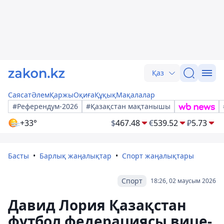
Қаз
Саясат
Әлем
Қаржы
Оқиға
Құқық
Мақалалар
#Референдум-2026
#Қазақстан мақтанышы
+33°
$
467.48
€
539.52
₽
5.73
Басты
Барлық жаңалықтар
Спорт жаңалықтары
Спорт
18:26, 02 маусым 2026
Давид Лория Қазақстан
футбол федерациясы вице-