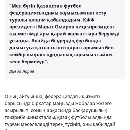
"Мен бүгін Қазақстан футбол
федерациясындағы жұмысымнан кету
туралы шешім қабылдадым. ҚФФ
президенті Марат Омаров вице-президент
қызметімді ары қарай жалғастыра беруімді
ұсынды. Алайда біздердің футболды
дамытуға қатысты көзқарастарымыз бен
кейбір өмірлік құндылықтарымыз сәйкес
келе бермейді".
Давид Лория
Оның айтуынша, федерациядағы қызметі
барысында бірқатар маңызды жобалар жүзеге
асырылып, соның арқасында басқарушылық
тәжірибе жинақталды, қазақ футболы алдында
тұрған мәселелерді терең түсініп, оны қабылдай