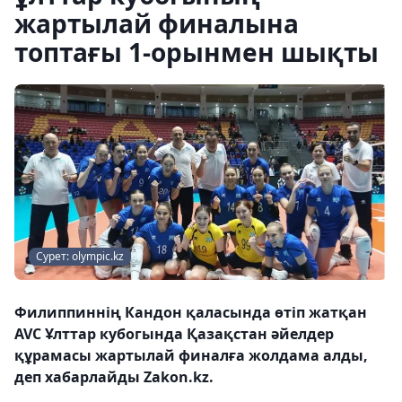
жартылай финалына
топтағы 1-орынмен шықты
Сурет: olympic.kz
Филиппиннің Кандон қаласында өтіп жатқан
AVC Ұлттар кубогында Қазақстан әйелдер
құрамасы жартылай финалға жолдама алды,
деп хабарлайды Zakon.kz.