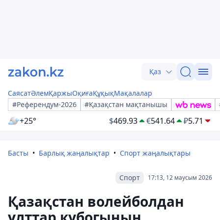
Қаз
Саясат
Әлем
Қаржы
Оқиға
Құқық
Мақалалар
#Референдум-2026
#Қазақстан мақтанышы
+25°
$
469.93
€
541.64
₽
5.71
Басты
Барлық жаңалықтар
Спорт жаңалықтары
Спорт
17:13, 12 маусым 2026
Қазақстан волейболдан
ұлттар кубогының