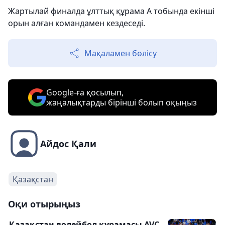
Жартылай финалда ұлттық құрама А тобында екінші
орын алған командамен кездеседі.
Мақаламен бөлісу
Google-ға қосылып,
жаңалықтарды бірінші болып оқыңыз
Айдос Қали
Қазақстан
Оқи отырыңыз
Қазақстан волейбол құрамасы AVC