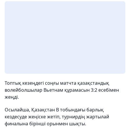
Топтық кезеңдегі соңғы матчта қазақстандық
волейболшылар Вьетнам құрамасын 3:2 есебімен
жеңді.
Осылайша, Қазақстан В тобындағы барлық
кездесуде жеңіске жетіп, турнирдің жартылай
финалына бірінші орынмен шықты.