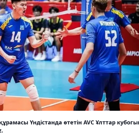
ұрамасы Үндістанда өтетін AVC Ұлттар кубогы
.