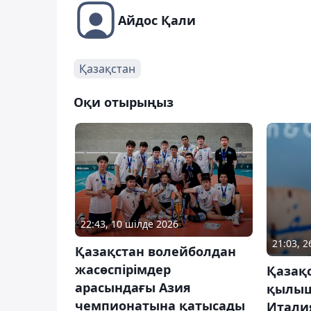
Айдос Қали
Қазақстан
Оқи отырыңыз
22:43, 10 шілде 2026
21:03, 
Қазақстан волейболдан
жасөспірімдер
Қазақ
арасындағы Азия
қылыш
чемпионатына қатысады
Итали