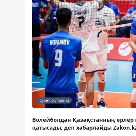
Сурет: olympic.kz
Волейболдан Қазақстанның ерлер қ
қатысады, деп хабарлайды Zakon.kz