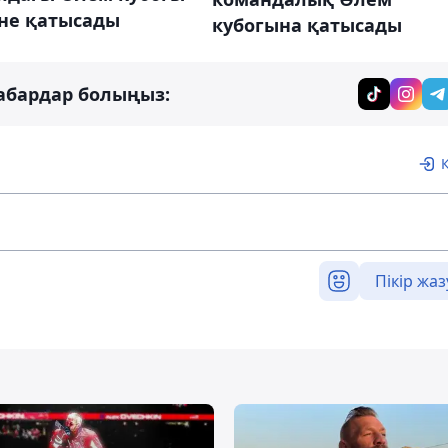
іне қатысады
кубогына қатысады
абардар болыңыз:
Пікір жаз