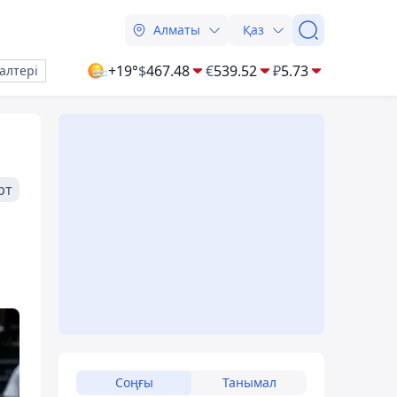
Алматы
Қаз
+19°
$
467.48
€
539.52
₽
5.73
алтері
рт
Соңғы
Танымал