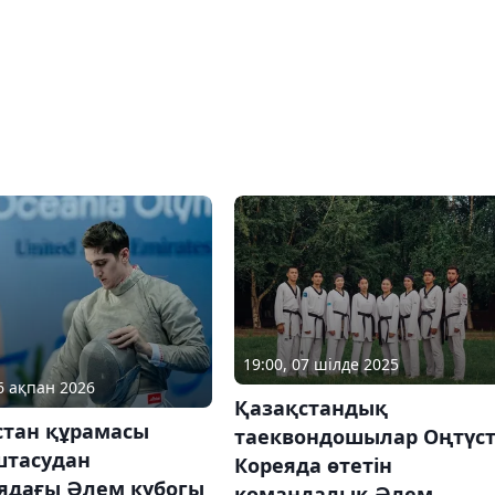
19:00, 07 шілде 2025
26 ақпан 2026
Қазақстандық
стан құрамасы
таеквондошылар Оңтүст
тасудан
Кореяда өтетін
ядағы Әлем кубогы
командалық Әлем