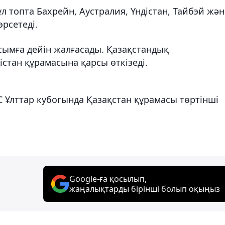
ұл топта Бахрейн, Аустралия, Үндістан, Тайбэй жән
рсетеді.
сымға дейін жалғасады. Қазақстандық
тан құрамасына қарсы өткізеді.
C Ұлттар кубогында Қазақстан құрамасы төртінші
Google-ға қосылып,
жаңалықтарды бірінші болып оқыңыз