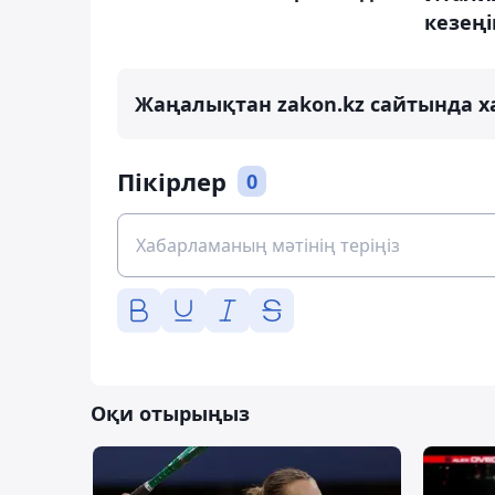
кезең
Жаңалықтан zakon.kz сайтында х
Пікірлер
0
Оқи отырыңыз