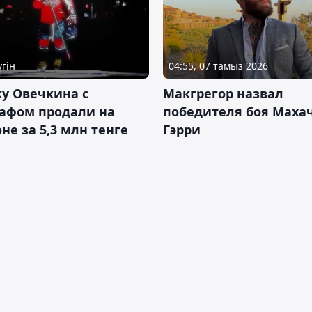
үгін
04:55, 07 тамыз 2026
у Овечкина с
Макгрегор назвал
рафом продали на
победителя боя Махач
не за 5,3 млн тенге
Гэрри