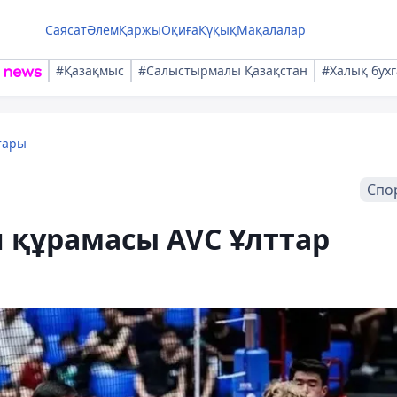
Саясат
Әлем
Қаржы
Оқиға
Құқық
Мақалалар
#Қазақмыс
#Салыстырмалы Қазақстан
#Халық бухг
тары
Спо
 құрамасы AVC Ұлттар